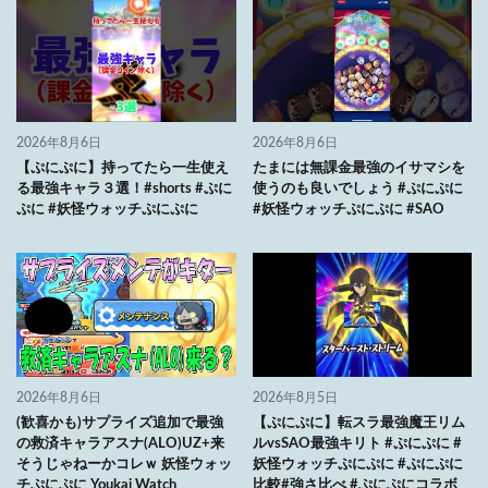
2026年8月6日
2026年8月6日
【ぷにぷに】持ってたら一生使え
たまには無課金最強のイサマシを
る最強キャラ３選！#shorts #ぷに
使うのも良いでしょう #ぷにぷに
ぷに #妖怪ウォッチぷにぷに
#妖怪ウォッチぷにぷに #SAO
2026年8月6日
2026年8月5日
(歓喜かも)サプライズ追加で最強
【ぷにぷに】転スラ最強魔王リム
の救済キャラアスナ(ALO)UZ+来
ルvsSAO最強キリト #ぷにぷに #
そうじゃねーかコレｗ 妖怪ウォッ
妖怪ウォッチぷにぷに #ぷにぷに
チぷにぷに Youkai Watch
比較#強さ比べ #ぷにぷにコラボ