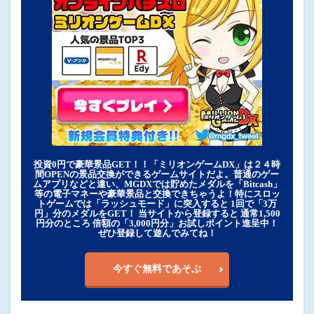
投資0円で豪華景品GET！！「ミリオンゲームDX」は２４時
間OPENの景品交換ができるゲームサイトだよ。普通のゲー
ムアプリなどと違い、MGDXでは貯めたメダルを「Bitcash」
等の電子マネーや豪華景品と交換できちゃうよ！特にスロッ
トゲームでは「ラッシュモード」に突入すると 1回で「3万
円」分のメダルをGET！ 当サイトから登録すると 通常1,500
円分のところ 倍額の「3,000円分」お試しポイント進呈中！
ぜひ登録して遊んでみてね！
今すぐ無料であそぶ