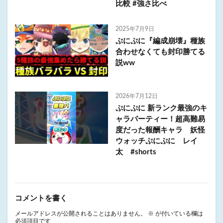
比較 #強さ比べ
2025年7月9日
ぷにぷに『編成崩壊』種族
合わせなくても封印勝てる
説ww
2026年7月12日
ぷにぷに 新ランク最強のキ
ャラパーティー！超高難易
度だった報酬キャラ 妖怪
ウォッチぷにぷに レイ
太 #shorts
コメントを書く
メールアドレスが公開されることはありません。
※
が付いている欄は
必須項目です