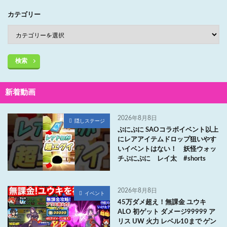
カテゴリー
検索
新着動画
2026年8月8日
隠しステージ
ぷにぷに SAOコラボイベント以上
にレアアイテムドロップ狙いやす
いイベントはない！ 妖怪ウォッ
チぷにぷに レイ太 #shorts
2026年8月8日
イベント
45万ダメ超え！無課金 ユウキ
ALO 初ゲット ダメージ99999 ア
リス UW 火力 レベル10まで ゲン