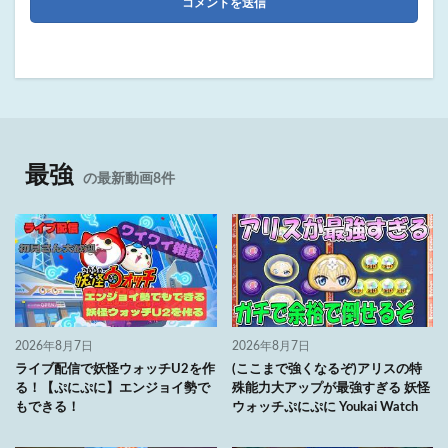
最強
の最新動画8件
2026年8月7日
2026年8月7日
ライブ配信で妖怪ウォッチU2を作
(ここまで強くなるぞ)アリスの特
る！【ぷにぷに】エンジョイ勢で
殊能力大アップが最強すぎる 妖怪
もできる！
ウォッチぷにぷに Youkai Watch