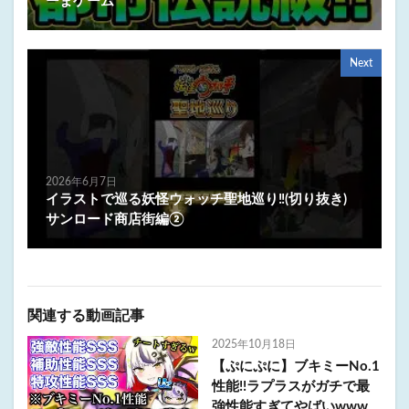
ーまゲーム
Next
2026年6月7日
イラストで巡る妖怪ウォッチ聖地巡り‼️(切り抜き)
サンロード商店街編②
関連する動画記事
2025年10月18日
【ぷにぷに】ブキミーNo.1
性能!!ラプラスがガチで最
強性能すぎてやばいwww