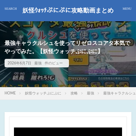
妖怪ｳｫｯﾁぷにぷに攻略動画まとめ
最強キャラクルシュを使ってリゼロスコアタ本気で
やってみた。【妖怪ウォッチぷにぷに】
2026年6月7日
最強
件のビュー
HOME
妖怪ウォッチぷにぷに
攻略
最強
最強キャラクルシュ