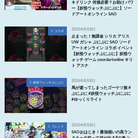
キドリンク 何個必要？お助け パワ
ー【妖怪ウォッチぷにぷに】ソー
ドアートオンライン SAO
2026年8月8日
コラボ
止まった！無課金 シリカ アリス
UW ガシャ ぷにぷに SAO ソード
アートオンライン コラボ イベント
【妖怪ウォッチぷにぷに】妖怪ウ
ォッチ ゲーム swordartonline キリ
ト アスナ
2026年8月8日
妖怪ウォッチぷにぷに
馬が逝ってしまったゴーケツ族 #
ぷにぷに #妖怪ウォッチぷにぷに
#ゆっくりライト
2026年8月8日
フレンド
SAOおはじき！最強揃いの高ラン