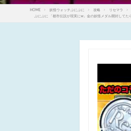
HOME
妖怪ウォッチぷにぷに
攻略
リセマラ
ぷにぷに 「都市伝説が現実にw」金の妖怪メダル開封してたら、別のとこ