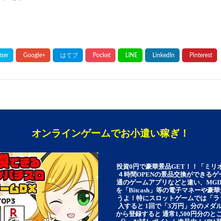
オンラインゲームでお小遣い稼ぎ！
投資0円で豪華景品GET！！「ミリ
４時間OPENの景品交換ができる
通のゲームアプリなどと違い、MG
を「Bitcash」等の電子マネーや
うよ！特にスロットゲームでは「ラ
入すると 1回で「3万円」分のメダル
から登録すると 通常1,500円分のとこ