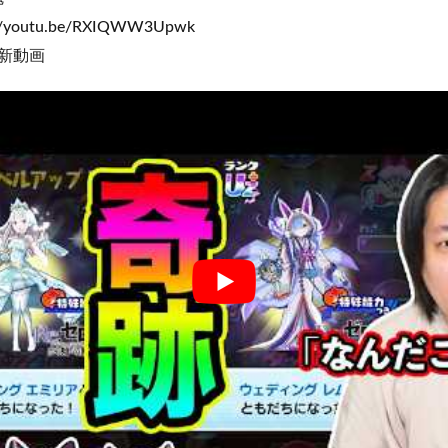
/youtu.be/RXIQWW3Upwk
新動画