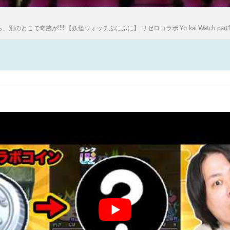
で奇跡が!!!!!【妖怪ウォッチぷにぷに】 リゼロコラボ Yo-kai Watch part