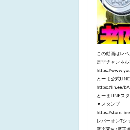
この動画はレベ
是非チャンネル
https://www.y
とーま公式LIN
https://lin.ee/b
とーまLINEス
▼スタンプ
https://store.l
レバーオンTシャツ購入
音楽素材/魔王