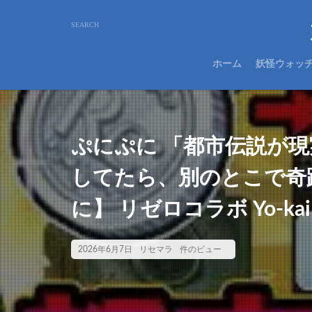
ホーム
妖怪ウォッ
ぷにぷに 「都市伝説が
してたら、別のとこで奇跡
に】 リゼロコラボ Yo-kai 
2026年6月7日
リセマラ
件のビュー