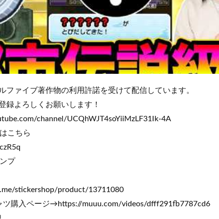
ルファイブ著作物の利用許諾を受けて配信しています。
登録よろしくお願いします！
outube.com/channel/UCQhWJT4soYiiMzLF31Ik-4A
Eはこちら
AczR5q
タンプ
ine.me/stickershop/product/13711080
ページ→https://muuu.com/videos/dfff291fb7787cd6
魂