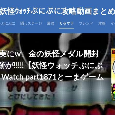
妖怪ｳｫｯﾁぷにぷに攻略動画まと
チぷにぷに
隠しステージ
最強
リセマラ
フレンド
攻略
イ
現実にw」金の妖怪メダル開封
が!!!!!【妖怪ウォッチぷにぷ
Watch part1871とーまゲーム