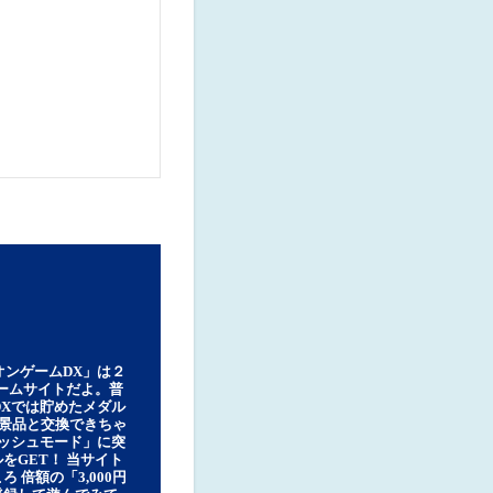
オンゲームDX」は２
ゲームサイトだよ。普
DXでは貯めたメダル
豪華景品と交換できちゃ
ッシュモード」に突
をGET！ 当サイト
ろ 倍額の「3,000円