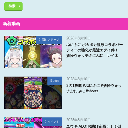
検索
新着動画
2026年8月10日
隠しステージ
ぷにぷに ポカポカ種族コラボパー
ティーの強化が最近エグイ件！
妖怪ウォッチぷにぷに レイ太
2026年8月10日
攻略
3の1攻略 #ぷにぷに #妖怪ウォッ
チぷにぷに #shorts
2026年8月10日
イベント
ユウキ(ALO)お助け企画！！！倒