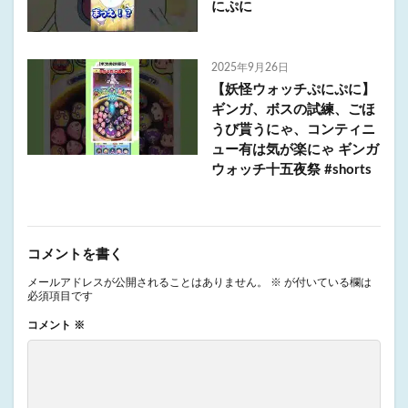
にぷに
2025年9月26日
【妖怪ウォッチぷにぷに】
ギンガ、ボスの試練、ごほ
うび貰うにゃ、コンティニ
ュー有は気が楽にゃ ギンガ
ウォッチ十五夜祭 #shorts
コメントを書く
メールアドレスが公開されることはありません。
※
が付いている欄は
必須項目です
コメント
※