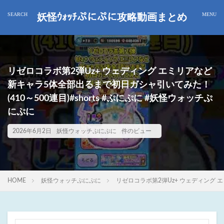
妖怪ｳｫｯﾁぷにぷに攻略動画まとめ
リゼロコラボ第2弾Uz+ ウェディング エミリアなど
新キャラ5体全部出るまで初日ガシャ引いてみた！
(410～500連目)#shorts #ぷにぷに #妖怪ウォッチぷ
にぷに
2026年6月2日
妖怪ウォッチぷにぷに
件のビュー
HOME
妖怪ウォッチぷにぷに
リゼロコラボ第2弾Uz+ ウェディング エ