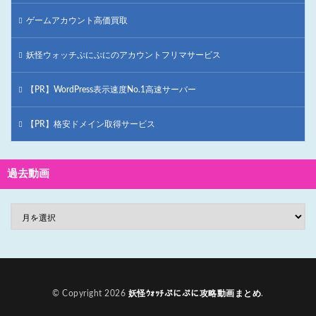
ゲームアカウント高価買取
妖怪ウォッチぷにぷにのアカウントフリマサービス
【PR】WordPress表示速度No.1高速サーバー
【PR】格安ドメイン取得サービス
過去動画
© Copyright 2026
妖怪ｳｫｯﾁぷにぷに攻略動画まとめ
.