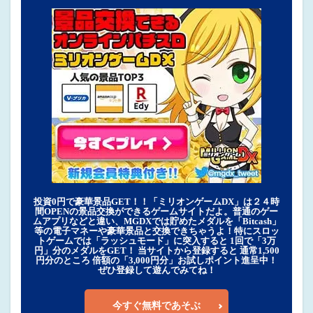
投資0円で豪華景品GET！！「ミリオンゲームDX」は２４時
間OPENの景品交換ができるゲームサイトだよ。普通のゲー
ムアプリなどと違い、MGDXでは貯めたメダルを「Bitcash」
等の電子マネーや豪華景品と交換できちゃうよ！特にスロッ
トゲームでは「ラッシュモード」に突入すると 1回で「3万
円」分のメダルをGET！ 当サイトから登録すると 通常1,500
円分のところ 倍額の「3,000円分」お試しポイント進呈中！
ぜひ登録して遊んでみてね！
今すぐ無料であそぶ