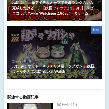
ぷにぷに 「新アイテムオーブで最高ランクのレム
完成したけど‥」【妖怪ウォッチぷにぷに】 リゼ
ロコラボ Yo-kai Watch part1868とーまゲーム
Next
2026年6月3日
ぷにぷに オットー＆フェリス超アップガシャ 妖怪
ウォッチぷにぷに Youkai Watch
関連する動画記事
2026年4月19日