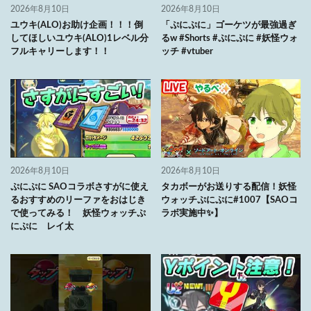
2026年8月10日
2026年8月10日
ユウキ(ALO)お助け企画！！！倒
「ぷにぷに」ゴーケツが最強過ぎ
してほしいユウキ(ALO)1レベル分
るw #Shorts #ぷにぷに #妖怪ウォ
フルキャリーします！！
ッチ #vtuber
2026年8月10日
2026年8月10日
ぷにぷに SAOコラボさすがに使え
タカボーがお送りする配信！妖怪
るおすすめのリーファをおはじき
ウォッチぷにぷに#1007【SAOコ
で使ってみる！ 妖怪ウォッチぷ
ラボ実施中✨】
にぷに レイ太