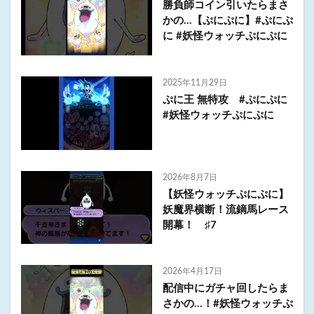
勝負師コイン引いたらまさ
かの…【ぷにぷに】#ぷにぷ
に #妖怪ウォッチぷにぷに
2025年11月29日
ぷに王 無特攻 #ぷにぷに
#妖怪ウォッチぷにぷに
2026年8月7日
【妖怪ウォッチぷにぷに】
妖魔界横断！流鏑馬レース
開幕！ ♯7
2026年4月17日
配信中にガチャ回したらま
さかの…！#妖怪ウォッチぷ