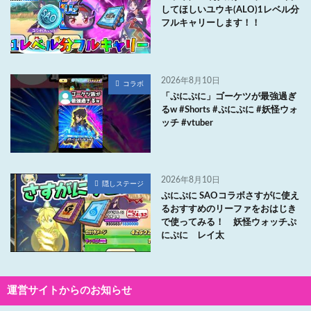
してほしいユウキ(ALO)1レベル分
フルキャリーします！！
2026年8月10日
コラボ
「ぷにぷに」ゴーケツが最強過ぎ
るw #Shorts #ぷにぷに #妖怪ウォ
ッチ #vtuber
2026年8月10日
隠しステージ
ぷにぷに SAOコラボさすがに使え
るおすすめのリーファをおはじき
で使ってみる！ 妖怪ウォッチぷ
にぷに レイ太
運営サイトからのお知らせ