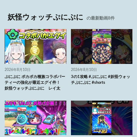
妖怪ウォッチぷにぷに
の最新動画8件
2026年8月10日
2026年8月10日
ぷにぷに ポカポカ種族コラボパー
3の1攻略 #ぷにぷに #妖怪ウォッ
ティーの強化が最近エグイ件！
チぷにぷに #shorts
妖怪ウォッチぷにぷに レイ太