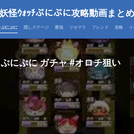
妖怪ｳｫｯﾁぷにぷに攻略動画まと
チぷにぷに
隠しステージ
最強
リセマラ
フレンド
攻略
イ
チぷにぷに ガチャ #オロチ狙い