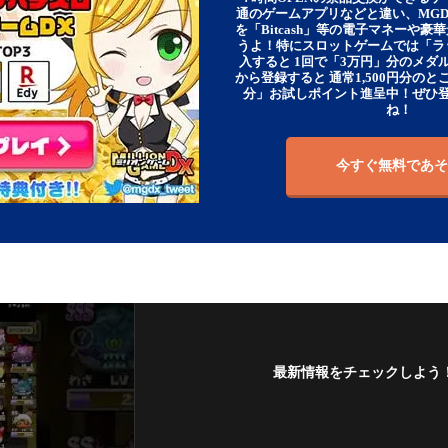
通のゲームアプリなどと違い、MG
を「Bitcash」等の電子マネーや
うよ！特にスロットゲームでは「ラ
入すると 1回で「3万円」分のメダル
から登録すると 通常1,500円分のとこ
分」お試しポイント進呈中！ぜひ
ね！
今すぐ無料であそ
最新情報をチェックしよう
フォローする