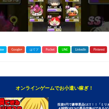
オンラインゲームでお小遣い稼ぎ！
投資0円で豪華景品GET！！「ミリ
４時間OPENの景品交換ができる