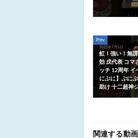
Prev
2025年7月5日
虹！強い！無課
効 戌代表 コマ
ッチ 12周年
にぷに】ぷにぷ
助け 十二超神
関連する動画