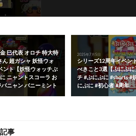
金 巳代表 オロチ 特大特
2025年7月5日
さん 超ガシャ 妖怪ウォ
シリーズ12周年イベン
 イベント【妖怪ウォッチぷ
べきこと3選【ぷにぷに
に ニャントスコーラ お
チ #ぷにぷに #shorts
ジバニャン バニーミント
にぷに #初心者 #周年
記事