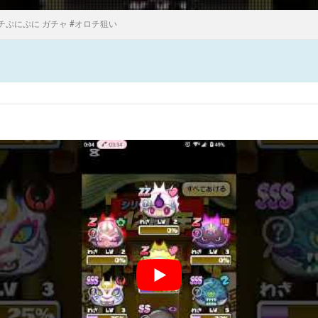
チぷにぷに ガチャ #オロチ狙い