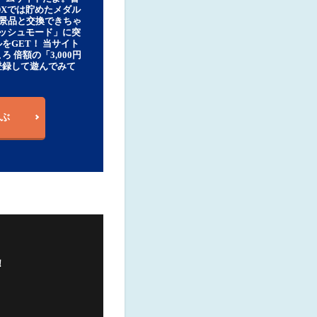
DXでは貯めたメダル
豪華景品と交換できちゃ
ッシュモード」に突
をGET！ 当サイト
ろ 倍額の「3,000円
登録して遊んでみて
ぶ
！