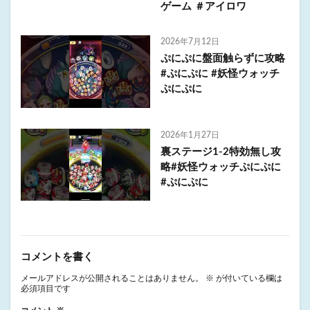
ゲーム ＃アイロワ
2026年7月12日
ぷにぷに盤面触らずに攻略
#ぷにぷに #妖怪ウォッチ
ぷにぷに
2026年1月27日
裏ステージ1-2特効無し攻
略#妖怪ウォッチぷにぷに
#ぷにぷに
コメントを書く
メールアドレスが公開されることはありません。
※
が付いている欄は
必須項目です