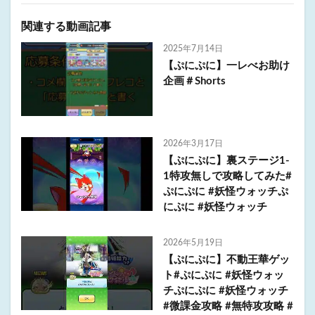
関連する動画記事
2025年7月14日
【ぷにぷに】一レべお助け
企画＃Shorts
2026年3月17日
【ぷにぷに】裏ステージ1-
1特攻無しで攻略してみた#
ぷにぷに #妖怪ウォッチぷ
にぷに #妖怪ウォッチ
2026年5月19日
【ぷにぷに】不動王華ゲッ
ト#ぷにぷに #妖怪ウォッ
チぷにぷに #妖怪ウォッチ
#微課金攻略 #無特攻攻略 #