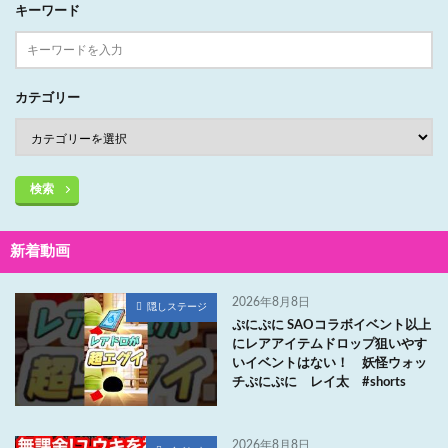
キーワード
カテゴリー
検索
新着動画
2026年8月8日
隠しステージ
ぷにぷに SAOコラボイベント以上
にレアアイテムドロップ狙いやす
いイベントはない！ 妖怪ウォッ
チぷにぷに レイ太 #shorts
2026年8月8日