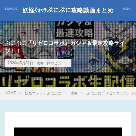
妖怪ｳｫｯﾁぷにぷに攻略動画まとめ
ぷにぷに『リゼロコラボ』ガシャ＆最速攻略ライ
ブ！！
2026年5月31日
攻略
件のビュー
HOME
妖怪ウォッチぷにぷに
攻略
ぷにぷに『リゼロコラボ』ガ