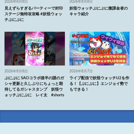
2026年8月8日
2026年8月8日
見えずらすぎるパーティーで封印
妖怪ウォッチぷにぷに微課金者の
ステージ無特攻攻略 #妖怪ウォッ
キャラ紹介
チぷにぷに
2026年8月8日
2026年8月7日
ぷにぷに SAOコラボ後半の謎のガ
ライブ配信で妖怪ウォッチU2を作
シャ更新と久しぶりにちょっと期
る！【ぷにぷに】エンジョイ勢で
待してるガシャスタンプ 妖怪ウ
もできる！
ォッチぷにぷに レイ太 #shorts