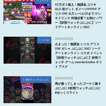
イベント
45万ダメ超え！無課金 ユウキ
ALO 初ゲット ダメージ99999 ア
リス UW 火力 レベル10まで ゲン
キドリンク 何個必要？お助け パワ
ー【妖怪ウォッチぷにぷに】ソー
ドアートオンライン SAO
2026年8月8日
コラボ
止まった！無課金 シリカ アリス
UW ガシャ ぷにぷに SAO ソード
アートオンライン コラボ イベント
【妖怪ウォッチぷにぷに】妖怪ウ
ォッチ ゲーム swordartonline キリ
ト アスナ
2026年8月8日
妖怪ウォッチぷにぷに
馬が逝ってしまったゴーケツ族 #
ぷにぷに #妖怪ウォッチぷにぷに
#ゆっくりライト