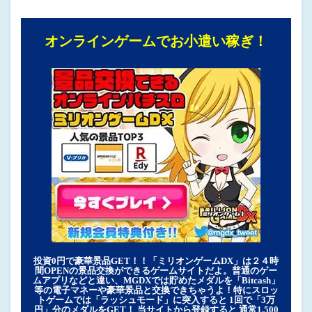
オンラインゲームでお小遣い稼ぎ！
投資0円で豪華景品GET！！「ミリオンゲームDX」は２４時
間OPENの景品交換ができるゲームサイトだよ。普通のゲー
ムアプリなどと違い、MGDXでは貯めたメダルを「Bitcash」
等の電子マネーや豪華景品と交換できちゃうよ！特にスロッ
トゲームでは「ラッシュモード」に突入すると 1回で「3万
円」分のメダルをGET！ 当サイトから登録すると 通常1,500