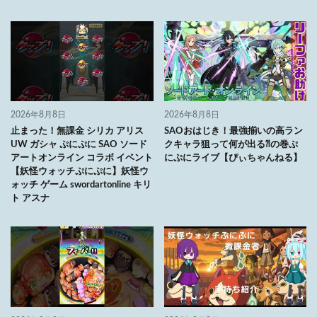
2026年8月8日
2026年8月8日
止まった！無課金 シリカ アリス
SAOおはじき！最強揃いの高ラン
UW ガシャ ぷにぷに SAO ソード
クキャラ狙って何が出る⁈の巻ぷ
アートオンライン コラボ イベント
にぷにライブ【ぴぃちゃんねる】
【妖怪ウォッチぷにぷに】妖怪ウ
ォッチ ゲーム swordartonline キリ
ト アスナ