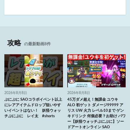
攻略
の最新動画8件
2026年8月8日
2026年8月8日
ぷにぷに SAOコラボイベント以上
45万ダメ超え！無課金 ユウキ
にレアアイテムドロップ狙いやす
ALO 初ゲット ダメージ99999 ア
いイベントはない！ 妖怪ウォッ
リス UW 火力 レベル10まで ゲン
チぷにぷに レイ太 #shorts
キドリンク 何個必要？お助け パワ
ー【妖怪ウォッチぷにぷに】ソー
ドアートオンライン SAO