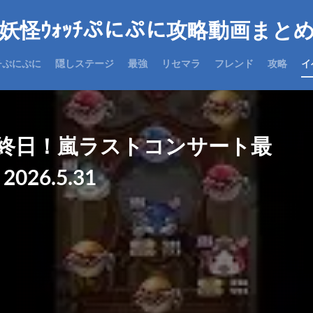
妖怪ｳｫｯﾁぷにぷに攻略動画まと
チぷにぷに
隠しステージ
最強
リセマラ
フレンド
攻略
イ
終日！嵐ラストコンサート最
26.5.31