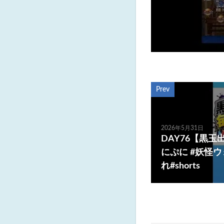
Prev
2026年5月31日
DAY76【黒玉
にぷに #妖怪
れ#shorts