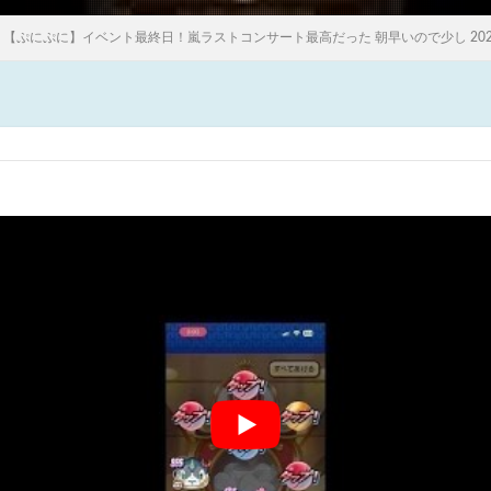
【ぷにぷに】イベント最終日！嵐ラストコンサート最高だった 朝早いので少し 2026.