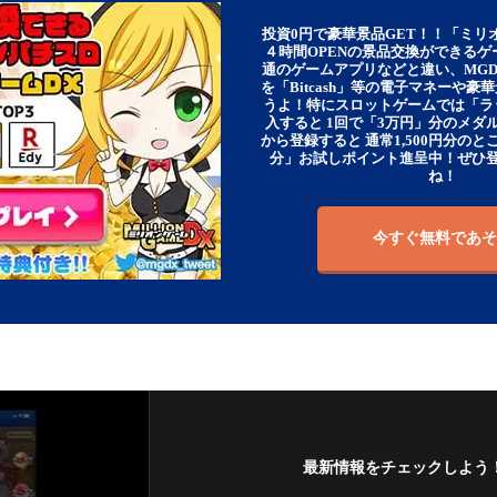
投資0円で豪華景品GET！！「ミリ
４時間OPENの景品交換ができる
通のゲームアプリなどと違い、MG
を「Bitcash」等の電子マネーや
うよ！特にスロットゲームでは「ラ
入すると 1回で「3万円」分のメダル
から登録すると 通常1,500円分のとこ
分」お試しポイント進呈中！ぜひ
ね！
今すぐ無料であそ
最新情報をチェックしよう