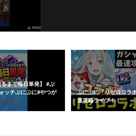
フォローする
出るまで毎日単発】 #ぷ
2026年5月31日
ウォッチぷにぷに#やつが
ぷにぷに『リゼロコラ
速攻略ライブ！！