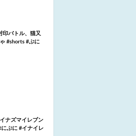
封印バトル、猫又
horts #ぷに
イナズマイレブン
ぷにぷに #イナイレ