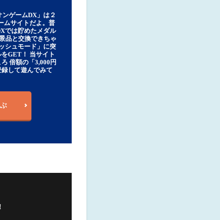
オンゲームDX」は２
ゲームサイトだよ。普
DXでは貯めたメダル
豪華景品と交換できちゃ
ッシュモード」に突
をGET！ 当サイト
ろ 倍額の「3,000円
登録して遊んでみて
ぶ
！