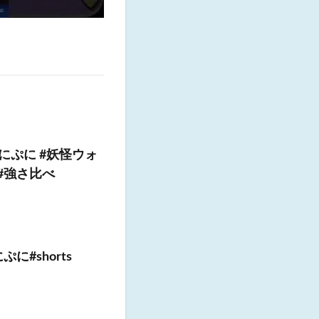
にぷに #妖怪ウォ
#強さ比べ
#shorts