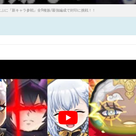
にぷに『新キャラ参戦』全9種族/最強編成で封印に挑戦！！