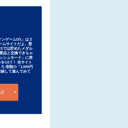
オンゲームDX」は２
ゲームサイトだよ。普
DXでは貯めたメダル
豪華景品と交換できちゃ
ッシュモード」に突
をGET！ 当サイト
ろ 倍額の「3,000円
登録して遊んでみて
ぶ