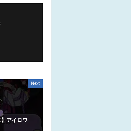
！
Next
に】アイロワ