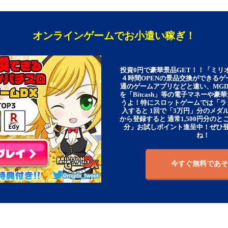
オンラインゲームでお小遣い稼ぎ！
投資0円で豪華景品GET！！「ミリ
４時間OPENの景品交換ができる
通のゲームアプリなどと違い、MG
を「Bitcash」等の電子マネーや
うよ！特にスロットゲームでは「ラ
入すると 1回で「3万円」分のメダル
から登録すると 通常1,500円分のとこ
分」お試しポイント進呈中！ぜひ
ね！
今すぐ無料であそ