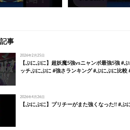
記事
2026年2月25日
【ぷにぷに】超妖魔5強vsニャンボ最強5強 #ぷ
ッチぷにぷに #強さランキング #ぷにぷに比較 
2026年4月26日
【ぷにぷに】プリチーがまた強くなった!! #ぷにぷに