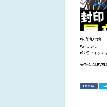
#封印無特効
#ぷにぷに
#妖怪ウォッチ
著作権 ©LEVEL5 I