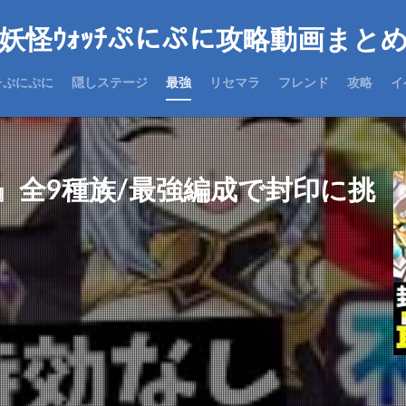
妖怪ｳｫｯﾁぷにぷに攻略動画まと
チぷにぷに
隠しステージ
最強
リセマラ
フレンド
攻略
イ
』全9種族/最強編成で封印に挑