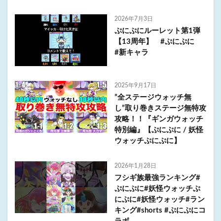
2026年7月3日
ぷにぷにルーレット第1弾
【13周年】 #ぷにぷに
#新キャラ
2025年9月17日
”全ステージウォッチ無
し”取り巻きステージ無特攻
攻略！！『ギンガウォッチ
特別編』【ぷにぷに / 妖怪
ウォッチぷにぷに】
2026年1月28日
フシギ族最強ランキング#
ぷにぷに#妖怪ウォッチぷ
にぷに#妖怪ウォッチ#ラン
キング#shorts #ぷにぷにコ