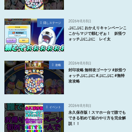
2026年8月8日
隠しステージ
ぷにぷに おかえりキャンペーンこ
こからマジで頼むぞぉ！ 妖怪ウ
ォッチぷにぷに レイ太
2026年8月8日
攻略
封印攻略 無特攻ゴーケツ #妖怪ウ
ォッチぷにぷに #ぷにぷに #無特
攻攻略
2026年8月8日
イベント
永久保存版！スマホ一台で誰でも
できる初めて垢のやり方を完全解
説！！