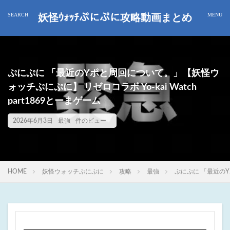
妖怪ｳｫｯﾁぷにぷに攻略動画まとめ
ぷにぷに 「最近のYポと周回について。」【妖怪ウ
ォッチぷにぷに】 リゼロコラボ Yo-kai Watch
part1869とーまゲーム
2026年6月3日
最強
件のビュー
HOME
妖怪ウォッチぷにぷに
攻略
最強
ぷにぷに 「最近のYポ