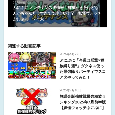
2026年6月3日
ぷにぷに メンテナンス後情報！補填がきたけどな
んかちゃんとしすぎてて珍しい！？ 妖怪ウォッチ
ぷにぷに レイ太
関連する動画記事
2026年4月22日
ぷにぷに「今週は反撃×種
族縛り週!!」ダクネス使っ
た最強降りパーティでスコ
アタやってみた！
2025年7月10日
無課金版強敵戦最強種族ラ
ンキング2025年7月前半版
【妖怪ウォッチぷにぷに】