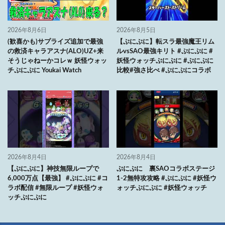
2026年8月6日
2026年8月5日
(歓喜かも)サプライズ追加で最強
【ぷにぷに】転スラ最強魔王リム
の救済キャラアスナ(ALO)UZ+来
ルvsSAO最強キリト #ぷにぷに #
そうじゃねーかコレｗ 妖怪ウォッ
妖怪ウォッチぷにぷに #ぷにぷに
チぷにぷに Youkai Watch
比較#強さ比べ #ぷにぷにコラボ
2026年8月4日
2026年8月4日
【ぷにぷに】神技無限ループで
ぷにぷに 裏SAOコラボステージ
6,000万点【最強】 #ぷにぷに #コ
1-2無特攻攻略 #ぷにぷに #妖怪ウ
ラボ配信 #無限ループ #妖怪ウォ
ォッチぷにぷに #妖怪ウォッチ
ッチぷにぷに