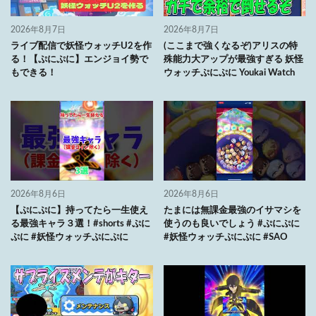
2026年8月7日
2026年8月7日
ライブ配信で妖怪ウォッチU2を作
(ここまで強くなるぞ)アリスの特
る！【ぷにぷに】エンジョイ勢で
殊能力大アップが最強すぎる 妖怪
もできる！
ウォッチぷにぷに Youkai Watch
2026年8月6日
2026年8月6日
【ぷにぷに】持ってたら一生使え
たまには無課金最強のイサマシを
る最強キャラ３選！#shorts #ぷに
使うのも良いでしょう #ぷにぷに
ぷに #妖怪ウォッチぷにぷに
#妖怪ウォッチぷにぷに #SAO