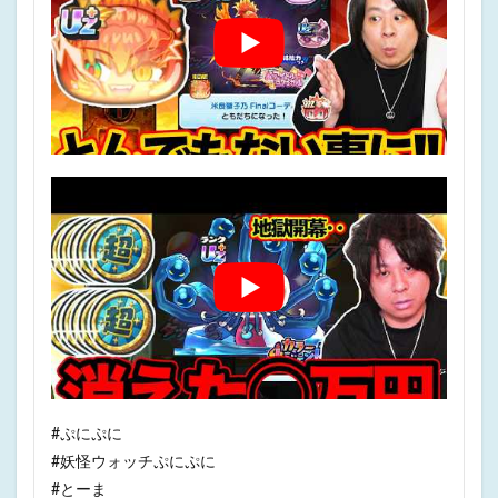
#ぷにぷに
#妖怪ウォッチぷにぷに
#とーま