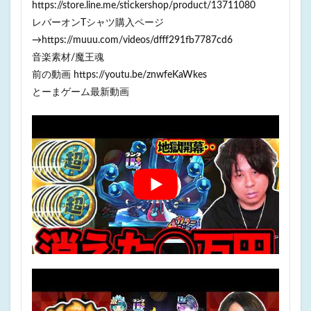
https://store.line.me/stickershop/product/13711080
レバーオンTシャツ購入ページ
→https://muuu.com/videos/dfff291fb7787cd6
音楽素材/魔王魂
前の動画 https://youtu.be/znwfeKaWkes
とーまゲーム最新動画