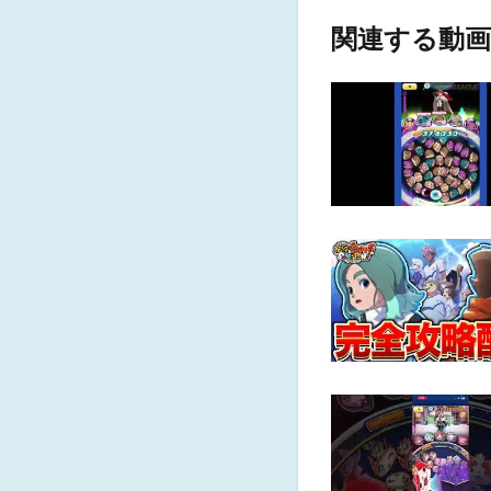
関連する動画