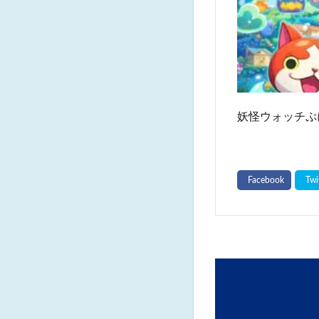
妖怪ウォッチぷ