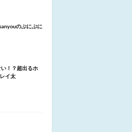
anyouのぷにぷに
ない！？超出るホ
レイ太