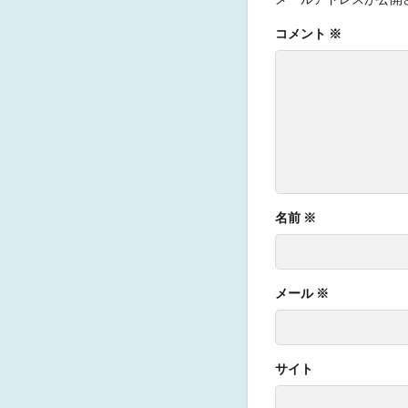
コメント
※
名前
※
メール
※
サイト