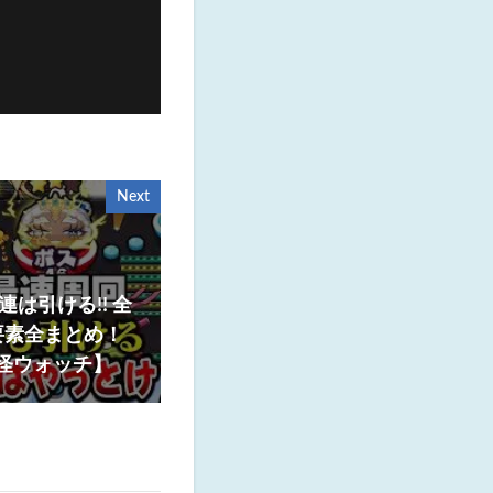
Next
連は引ける!! 全
要素全まとめ！
怪ウォッチ】