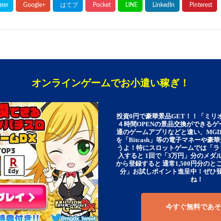
オンラインゲームでお小遣い稼ぎ！
投資0円で豪華景品GET！！「ミリ
４時間OPENの景品交換ができる
通のゲームアプリなどと違い、MG
を「Bitcash」等の電子マネーや
うよ！特にスロットゲームでは「ラ
入すると 1回で「3万円」分のメダル
から登録すると 通常1,500円分のとこ
分」お試しポイント進呈中！ぜひ
ね！
今すぐ無料であそ