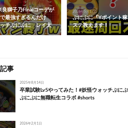
米良獅子乃Finalコーデが
2026年5月17日
で最強すぎるんだけ
ぷにぷに『Yポイント
ッチぷにぷに レイ太
ステ教えます！
記事
2025年8月14日
卒業試験Lv5やってみた！#妖怪ウォッチぷにぷ
ぷにぷに無職転生コラボ #shorts
2026年2月1日