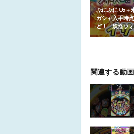
2026年5月17日
ぷにぷに Uz＋
ガシャ入手時点
ど！ 妖怪ウォ
関連する動画