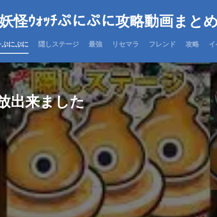
妖怪ｳｫｯﾁぷにぷに攻略動画まと
チぷにぷに
隠しステージ
最強
リセマラ
フレンド
攻略
イ
放出来ました