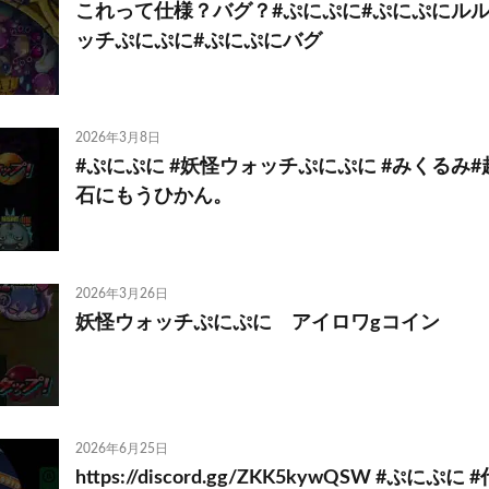
これって仕様？バグ？#ぷにぷに#ぷにぷにルル
ッチぷにぷに#ぷにぷにバグ
2026年3月8日
#ぷにぷに #妖怪ウォッチぷにぷに #みくるみ
石にもうひかん。
2026年3月26日
妖怪ウォッチぷにぷに アイロワgコイン
2026年6月25日
https://discord.gg/ZKK5kywQSW #ぷにぷ