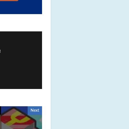
！
Next