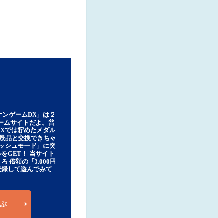
オンゲームDX」は２
ゲームサイトだよ。普
DXでは貯めたメダル
豪華景品と交換できちゃ
ッシュモード」に突
をGET！ 当サイト
ろ 倍額の「3,000円
登録して遊んでみて
ぶ