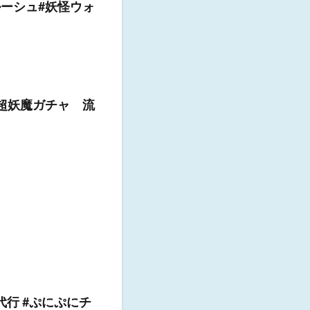
ーシュ#妖怪ウォ
#超妖魔ガチャ 流
に #代行 #ぷにぷにチ