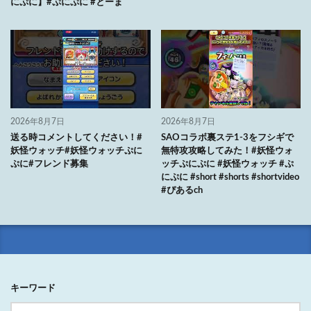
にぷに】#ぷにぷに #とーま
2026年8月7日
2026年8月7日
送る時コメントしてください！#
SAOコラボ裏ステ1-3をフシギで
妖怪ウォッチ#妖怪ウォッチぷに
無特攻攻略してみた！#妖怪ウォ
ぷに#フレンド募集
ッチぷにぷに #妖怪ウォッチ #ぷ
にぷに #short #shorts #shortvideo
#ぴあるch
キーワード