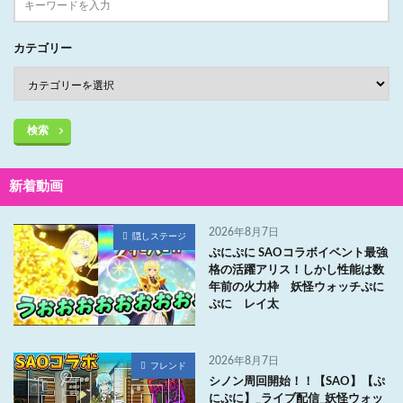
カテゴリー
検索
新着動画
2026年8月7日
隠しステージ
ぷにぷに SAOコラボイベント最強
格の活躍アリス！しかし性能は数
年前の火力枠 妖怪ウォッチぷに
ぷに レイ太
2026年8月7日
フレンド
シノン周回開始！！【SAO】【ぷ
にぷに】_ライブ配信_妖怪ウォッ