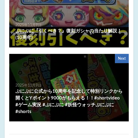
2025年11月9日
ぷにぷに『引くべき？』復刻ガシャの当たり解説！
(10周年)
Next
2025年11月9日
ぷにぷに公式から10周年を記念して特別リンクから
開くとYポイント9000がもらえる！！#shortvideo
#ゲーム実況 #ぷにぷに #妖怪ウォッチぷにぷに
#shorts