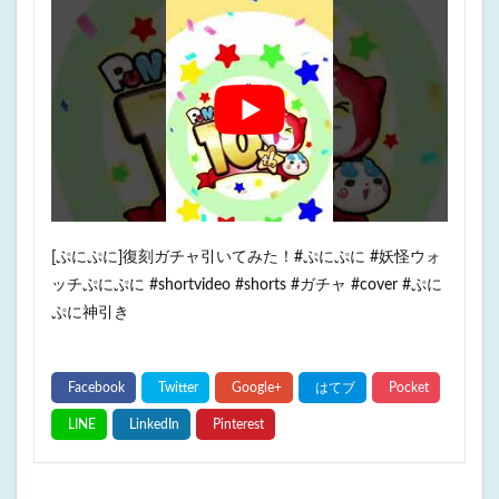
[ぷにぷに]復刻ガチャ引いてみた！#ぷにぷに #妖怪ウォ
ッチぷにぷに #shortvideo #shorts #ガチャ #cover #ぷに
ぷに神引き