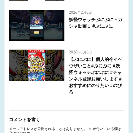
2026年2月8日
妖怪ウォッチぷにぷに－ガ
シャ動画１ #ぷにぷに
2026年1月6日
【ぷにぷに】個人的今イベ
ウザいこと#ぷにぷに #妖
怪ウォッチぷにぷに #チャ
ンネル登録お願いします #
おすすめにのりたい #のび
ろ
コメントを書く
メールアドレスが公開されることはありません。
※
が付いている欄は