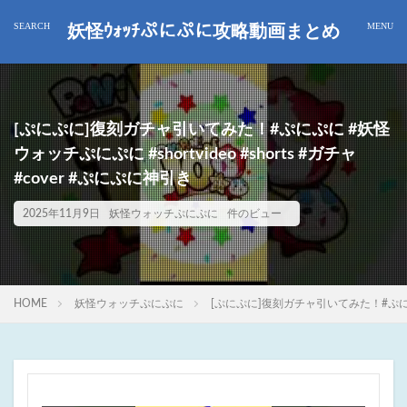
妖怪ｳｫｯﾁぷにぷに攻略動画まとめ
[ぷにぷに]復刻ガチャ引いてみた！#ぷにぷに #妖怪
ウォッチぷにぷに #shortvideo #shorts #ガチャ
#cover #ぷにぷに神引き
2025年11月9日
妖怪ウォッチぷにぷに
件のビュー
HOME
妖怪ウォッチぷにぷに
[ぷにぷに]復刻ガチャ引いてみた！#ぷにぷに #