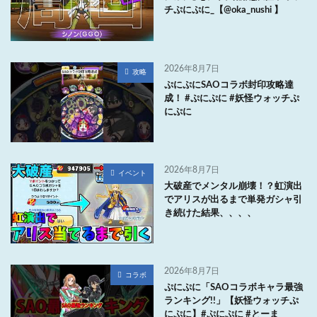
チぷにぷに_【@oka_nushi 】
2026年8月7日
攻略
ぷにぷにSAOコラボ封印攻略達
成！ #ぷにぷに #妖怪ウォッチぷ
にぷに
2026年8月7日
イベント
大破産でメンタル崩壊！？虹演出
でアリスが出るまで単発ガシャ引
き続けた結果、、、、
2026年8月7日
コラボ
ぷにぷに「SAOコラボキャラ最強
ランキング!!」【妖怪ウォッチぷ
にぷに】#ぷにぷに #とーま