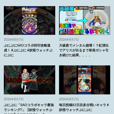
2026年8月7日
2026年8月7日
ぷにぷにSAOコラボ封印攻略達
大破産でメンタル崩壊！？虹演出
成！ #ぷにぷに #妖怪ウォッチぷ
でアリスが出るまで単発ガシャ引
にぷに
き続けた結果、、、、
2026年8月7日
2026年8月7日
ぷにぷに「SAOコラボキャラ最強
毎日投稿82日目多分弱いキャラ #
ランキング!!」【妖怪ウォッチぷ
妖怪ウォッチぷにぷに