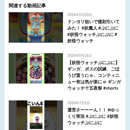
関連する動画記事
2026年5月20日
ドンヨリ狙いで復刻引いて
みた！ #妖魔人 #ぷにぷに
#妖怪ウォッチぷにぷに #
妖怪ウォッチ
2025年9月26日
【妖怪ウォッチぷにぷに】
ギンガ、ボスの試練、ごほ
うび貰うにゃ、コンティニ
ュー有は気が楽にゃ ギンガ
ウォッチ十五夜祭 #shorts
2026年7月2日
運営さーーーん！！ #ゆっ
くり実況 #ぷにぷに #妖怪
ウォッチぷにぷに