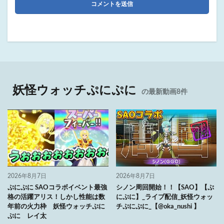
妖怪ウォッチぷにぷに
の最新動画8件
2026年8月7日
2026年8月7日
ぷにぷに SAOコラボイベント最強
シノン周回開始！！【SAO】【ぷ
格の活躍アリス！しかし性能は数
にぷに】_ライブ配信_妖怪ウォッ
年前の火力枠 妖怪ウォッチぷに
チぷにぷに_【@oka_nushi 】
ぷに レイ太