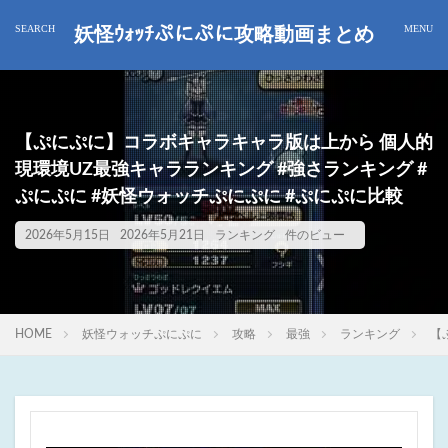
妖怪ｳｫｯﾁぷにぷに攻略動画まとめ
【ぷにぷに】コラボキャラキャラ版は上から 個人的
現環境UZ最強キャラランキング #強さランキング #
ぷにぷに #妖怪ウォッチぷにぷに #ぷにぷに比較
2026年5月15日
2026年5月21日
ランキング
件のビュー
HOME
妖怪ウォッチぷにぷに
攻略
最強
ランキング
【