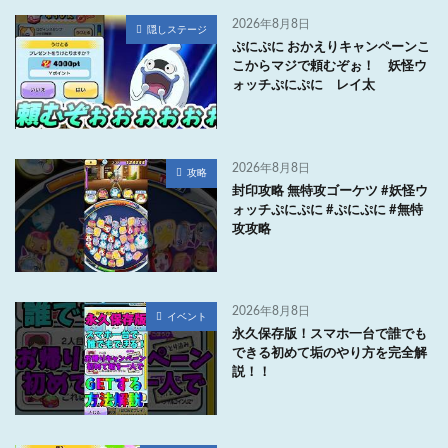
2026年8月8日
隠しステージ
ぷにぷに おかえりキャンペーンこ
こからマジで頼むぞぉ！ 妖怪ウ
ォッチぷにぷに レイ太
2026年8月8日
攻略
封印攻略 無特攻ゴーケツ #妖怪ウ
ォッチぷにぷに #ぷにぷに #無特
攻攻略
2026年8月8日
イベント
永久保存版！スマホ一台で誰でも
できる初めて垢のやり方を完全解
説！！