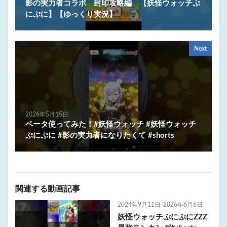
影の実力者コラボ 封印攻略編 【妖怪ウォッチぷ
にぷに】【ゆっくり実況】
Next
2026年5月15日
ベータ使ってみた！#妖怪ウォッチ #妖怪ウォッチ
ぷにぷに #影の実力者になりたくて #shorts
関連する動画記事
2024年9月11日
2026年6月6日
妖怪ウォッチぷにぷにZZZ