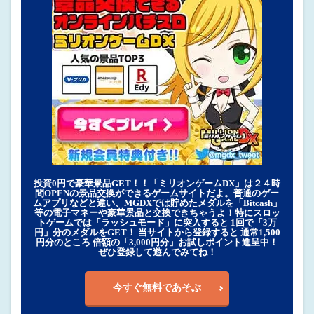
投資0円で豪華景品GET！！「ミリオンゲームDX」は２４時
間OPENの景品交換ができるゲームサイトだよ。普通のゲー
ムアプリなどと違い、MGDXでは貯めたメダルを「Bitcash」
等の電子マネーや豪華景品と交換できちゃうよ！特にスロッ
トゲームでは「ラッシュモード」に突入すると 1回で「3万
円」分のメダルをGET！ 当サイトから登録すると 通常1,500
円分のところ 倍額の「3,000円分」お試しポイント進呈中！
ぜひ登録して遊んでみてね！
今すぐ無料であそぶ