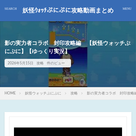
妖怪ｳｫｯﾁぷにぷに攻略動画まとめ
影の実力者コラボ 封印攻略編 【妖怪ウォッチぷ
にぷに】【ゆっくり実況】
2026年5月15日
攻略
件のビュー
HOME
妖怪ウォッチぷにぷに
攻略
影の実力者コラボ 封印攻略