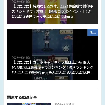
2026年5月15日
【ぷにぷに】特効なしZZ3体、ZZZ1体編成で封印ボ
ス「シャドウ」攻略！【陰実コラボイベント】#ぷ
にぷに #妖怪ウォッチぷにぷに #shorts
Next
2026年5月15日
【ぷにぷに】コラボキャラキャラ版は上から 個人
的現環境UZ最強キャラランキング #強さランキング
#ぷにぷに #妖怪ウォッチぷにぷに #ぷにぷに比較
関連する動画記事
2026年6月25日