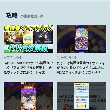
攻略
の最新動画8件
2026年8月6日
2026年8月6日
ぷにぷに SAOコラボイベ無課金で
たまには無課金最強のイサマシを
もクリアまでやり方を解説！ 妖
使うのも良いでしょう #ぷにぷに
怪ウォッチぷにぷに レイ太
#妖怪ウォッチぷにぷに #SAO