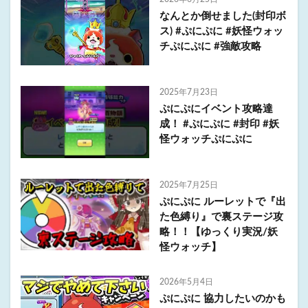
なんとか倒せました(封印ボ
ス) #ぷにぷに #妖怪ウォッ
チぷにぷに #強敵攻略
2025年7月23日
ぷにぷにイベント攻略達
成！ #ぷにぷに #封印 #妖
怪ウォッチぷにぷに
2025年7月25日
ぷにぷに ルーレットで『出
た色縛り』で裏ステージ攻
略！！【ゆっくり実況/妖
怪ウォッチ】
2026年5月4日
ぷにぷに 協力したいのかも