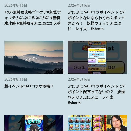
2026年8月6日
2026年8月6日
1の5無特攻攻略ゴーケツ#妖怪ウ
ぷにぷに SAOコラボイベントでY
ォッチぷにぷに #ぷにぷに #無特
ポイントないならわくわくボック
攻攻略 #無特攻 #ぷにぷにコラボ
スだろ！ 妖怪ウォッチぷにぷ
に レイ太 #shorts
2026年8月6日
2026年8月6日
新イベントSAOコラボ攻略！
ぷにぷに SAOコラボイベントでY
ポイント配布ってないの？ 妖怪
ウォッチぷにぷに レイ太
#shorts