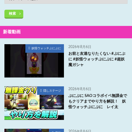
検索
新着動画
2026年8月6日
妖怪ウォッチぷにぷに
お前と友達なりたくない #ぷにぷ
に #妖怪ウォッチぷにぷに #超妖
魔ガシャ
2026年8月6日
隠しステージ
ぷにぷに SAOコラボイベ無課金で
もクリアまでやり方を解説！ 妖
怪ウォッチぷにぷに レイ太
2026年8月6日