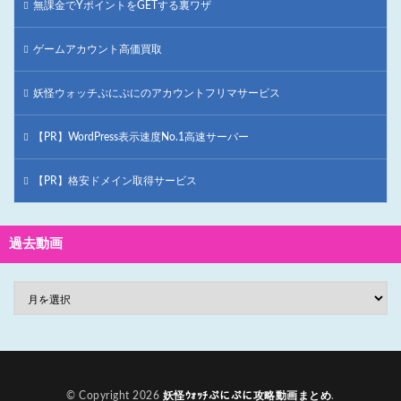
無課金でYポイントをGETする裏ワザ
ゲームアカウント高価買取
妖怪ウォッチぷにぷにのアカウントフリマサービス
【PR】WordPress表示速度No.1高速サーバー
【PR】格安ドメイン取得サービス
過去動画
© Copyright 2026
妖怪ｳｫｯﾁぷにぷに攻略動画まとめ
.