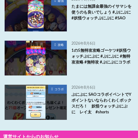
最強
たまには無課金最強のイサマシを
使うのも良いでしょう #ぷにぷに
#妖怪ウォッチぷにぷに #SAO
2026年8月6日
攻略
1の5無特攻攻略ゴーケツ#妖怪ウ
ォッチぷにぷに #ぷにぷに #無特
攻攻略 #無特攻 #ぷにぷにコラボ
2026年8月6日
コラボ
ぷにぷに SAOコラボイベントでY
ポイントないならわくわくボック
スだろ！ 妖怪ウォッチぷにぷ
に レイ太 #shorts
運営サイトからのお知らせ