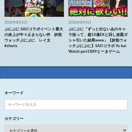
2026年8月6日
2026年8月6日
ぷにぷに SAOコラボイベント最大
ぷにぷに「ずっと出ないあのキャ
の炎上が中々止まらない件 妖怪
ラ狙って、超10連EXと回し放題ガ
ウォッチぷにぷに レイ太
シャ引いた結果www」【妖怪ウォ
#shorts
ッチぷにぷに】SAOコラボ Yo-kai
Watch part1889とーまゲーム
キーワード
カテゴリー