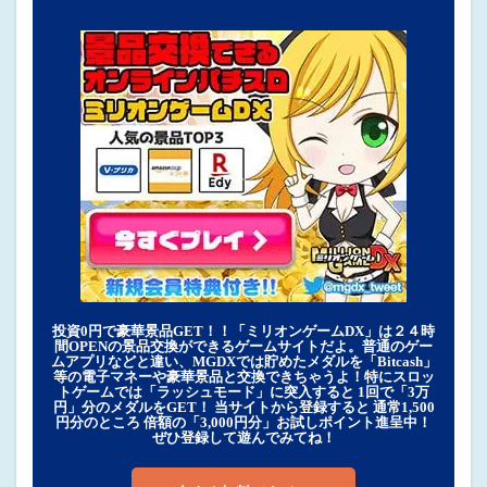
投資0円で豪華景品GET！！「ミリオンゲームDX」は２４時
間OPENの景品交換ができるゲームサイトだよ。普通のゲー
ムアプリなどと違い、MGDXでは貯めたメダルを「Bitcash」
等の電子マネーや豪華景品と交換できちゃうよ！特にスロッ
トゲームでは「ラッシュモード」に突入すると 1回で「3万
円」分のメダルをGET！ 当サイトから登録すると 通常1,500
円分のところ 倍額の「3,000円分」お試しポイント進呈中！
ぜひ登録して遊んでみてね！