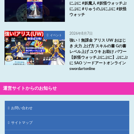
にぷに #妖魔人 #妖怪ウォッチぷ
にぷに #りゅうのぷにぷに #妖怪
ウォッチ
2026年8月7日
イベント
強い！無課金 アリス UW おはじ
き 火力 上げ方 スキルの書 Gの書
レベル上げ ユウキ お助け パワー
【妖怪ウォッチぷにぷに】ぷにぷ
に SAO ソードアートオンライン
swordartonline
運営サイトからのお知らせ
お問い合わせ
サイトマップ