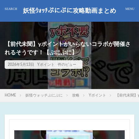
妖怪ｳｫｯﾁぷにぷに攻略動画まとめ
【前代未聞】yポイントがいらないコラボが開催さ
れるそうです！【ぷにぷに】
2026年5月13日
Yポイント
件のビュー
HOME
妖怪ウォッチぷにぷに
攻略
Yポイント
【前代未聞】