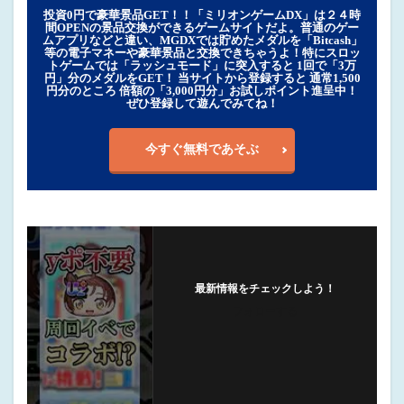
投資0円で豪華景品GET！！「ミリオンゲームDX」は２４時
間OPENの景品交換ができるゲームサイトだよ。普通のゲー
ムアプリなどと違い、MGDXでは貯めたメダルを「Bitcash」
等の電子マネーや豪華景品と交換できちゃうよ！特にスロッ
トゲームでは「ラッシュモード」に突入すると 1回で「3万
円」分のメダルをGET！ 当サイトから登録すると 通常1,500
円分のところ 倍額の「3,000円分」お試しポイント進呈中！
ぜひ登録して遊んでみてね！
今すぐ無料であそぶ
最新情報をチェックしよう！
フォローする