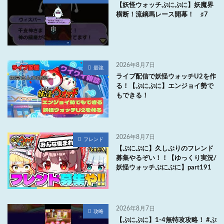
【妖怪ウォッチぷにぷに】妖魔界
横断！流鏑馬レース開幕！ ♯7
2026年8月7日
最強
ライブ配信で妖怪ウォッチU2を作
る！【ぷにぷに】エンジョイ勢で
もできる！
2026年8月7日
フレンド
【ぷにぷに】久しぶりのフレンド
募集やるぞい！！【ゆっくり実況/
妖怪ウォッチぷにぷに】part191
2026年8月7日
攻略
【ぷにぷに】1-4無特攻攻略！ #ぷ