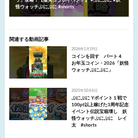
ウ」攻略！【陰実コラボイベント】 #ぷにぷに #妖
怪ウォッチぷにぷに #shorts
関連する動画記事
2026年1月19日
コインを回す パート４
お年玉コイン・2026「妖怪
ウォッチぷにぷに」
2025年10月6日
ぷにぷに Yポイント１戦で
100pt以上稼げた3周年記念
イベント伝説宝箱壊し 妖
怪ウォッチぷにぷに レイ
太 #shorts