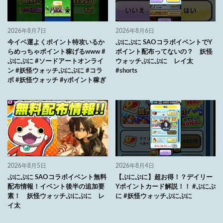
2026年8月7日
2026年8月6日
今イベ運よくポイント特攻いるか
ぷにぷに SAOコラボイベントでY
らめっちゃポイント稼げるwww #
ポイント配布ってないの？ 妖怪
ぷにぷに #ソードアートオンライ
ウォッチぷにぷに レイ太
ン #妖怪ウォッチぷにぷに #コラ
#shorts
ボ #妖怪ウォッチ #yポイント稼ぎ
2026年8月5日
2026年8月4日
ぷにぷに SAOコラボイベント無料
【ぷにぷに】超お得！？デイリー
配布情報！イベント後半の追加要
Yポイントカード解説！！ #ぷにぷ
素！ 妖怪ウォッチぷにぷに レ
に #妖怪ウォッチぷにぷに
イ太