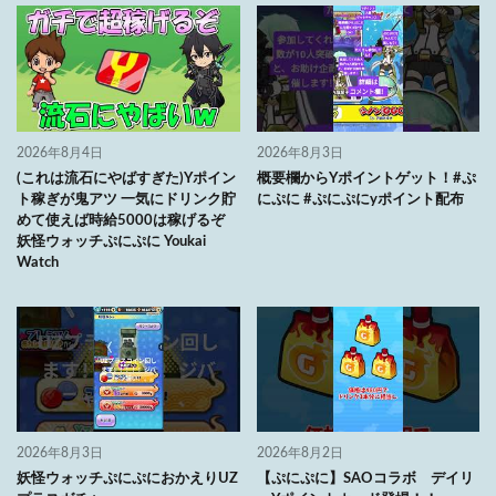
2026年8月4日
2026年8月3日
(これは流石にやばすぎた)Yポイン
概要欄からYポイントゲット！#ぷ
ト稼ぎが鬼アツ 一気にドリンク貯
にぷに #ぷにぷにyポイント配布
めて使えば時給5000は稼げるぞ
妖怪ウォッチぷにぷに Youkai
Watch
2026年8月3日
2026年8月2日
妖怪ウォッチぷにぷにおかえりUZ
【ぷにぷに】SAOコラボ デイリ