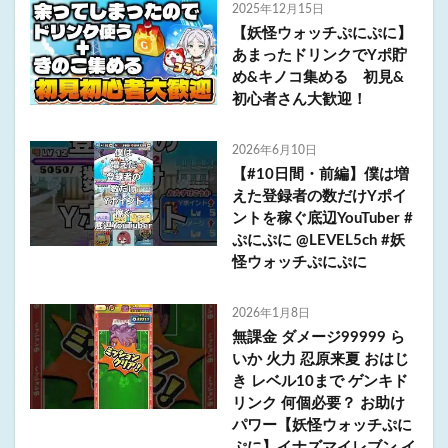
2025年12月15日
【妖怪ウォッチぷにぷに】
あまったドリンクでYポ貯
め&キノコ集める 初見&
初心者さん大歓迎！
2026年6月10日
【#10日間・前編】僕は増
えた登録者の数だけYポイ
ントを稼ぐ底辺YouTuber #
ぷにぷに @LEVEL5ch #妖
怪ウォッチぷにぷに
2026年1月8日
無課金 ダメージ99999 ら
いか 火力 忍原来夏 おはじ
き レベル10まで ゲンキド
リンク 何個必要？ お助け
パワー【妖怪ウォッチぷに
ぷに】イナズマイレブン イ