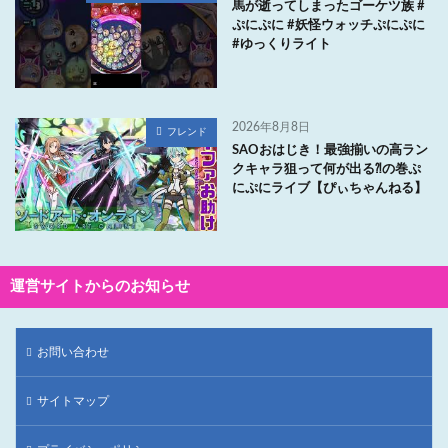
馬が逝ってしまったゴーケツ族 #
ぷにぷに #妖怪ウォッチぷにぷに
#ゆっくりライト
2026年8月8日
フレンド
SAOおはじき！最強揃いの高ラン
クキャラ狙って何が出る⁈の巻ぷ
にぷにライブ【ぴぃちゃんねる】
運営サイトからのお知らせ
お問い合わせ
サイトマップ