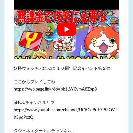
妖怪ウォッチぷにぷに １０周年記念イベント第２弾
ここからプレイしてね
https://ywp.page.link/6oVbk1LWCvmA8Zbp8
SHOUチャンネルサブ
https://www.youtube.com/channel/UCACd9rIF7r9EOVT
KSpqPozQ
Ｇジェネエターナルチャンネル