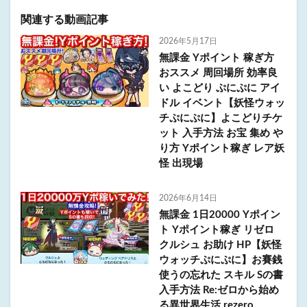
関連する動画記事
2026年5月17日
無課金 Yポイント 稼ぎ方
おススメ 周回場所 効率良
い よこどり ぷにぷに アイ
ドル イベント【妖怪ウォッ
チぷにぷに】よこどりチケ
ット 入手方法 お宝 集め や
り方 Yポイント稼ぎ レア妖
怪 出現場
2026年6月14日
無課金 1日20000 Yポイン
ト Yポイント稼ぎ リゼロ
クルシュ お助け HP【妖怪
ウォッチぷにぷに】お賽銭
使うの忘れた スキル Sの書
入手方法 Re:ゼロから始め
る異世界生活 rezero