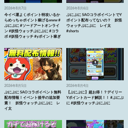
2026年8月7日
2026年8月6日
今イベ運よくポイント特攻いるか
ぷにぷに SAOコラボイベントでY
らめっちゃポイント稼げるwww #
ポイント配布ってないの？ 妖怪
ぷにぷに #ソードアートオンライ
ウォッチぷにぷに レイ太
ン #妖怪ウォッチぷにぷに #コラ
#shorts
ボ #妖怪ウォッチ #yポイント稼ぎ
2026年8月5日
2026年8月4日
ぷにぷに SAOコラボイベント無料
【ぷにぷに】超お得！？デイリー
配布情報！イベント後半の追加要
Yポイントカード解説！！ #ぷにぷ
素！ 妖怪ウォッチぷにぷに レ
に #妖怪ウォッチぷにぷに
イ太