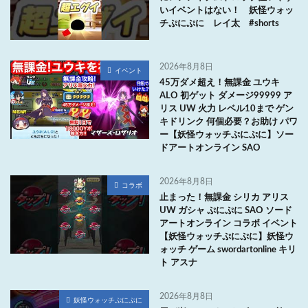
いイベントはない！ 妖怪ウォッ
チぷにぷに レイ太 #shorts
2026年8月8日
イベント
45万ダメ超え！無課金 ユウキ
ALO 初ゲット ダメージ99999 ア
リス UW 火力 レベル10まで ゲン
キドリンク 何個必要？お助け パワ
ー【妖怪ウォッチぷにぷに】ソー
ドアートオンライン SAO
2026年8月8日
コラボ
止まった！無課金 シリカ アリス
UW ガシャ ぷにぷに SAO ソード
アートオンライン コラボ イベント
【妖怪ウォッチぷにぷに】妖怪ウ
ォッチ ゲーム swordartonline キリ
ト アスナ
2026年8月8日
妖怪ウォッチぷにぷに