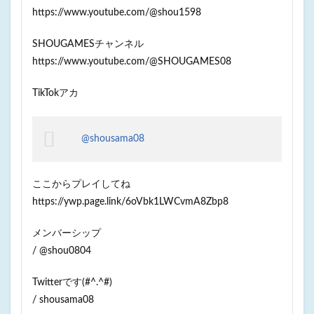
https://www.youtube.com/@shou1598
SHOUGAMESチャンネル
https://www.youtube.com/@SHOUGAMES08
TikTokアカ
@shousama08
ここからプレイしてね
https://ywp.page.link/6oVbk1LWCvmA8Zbp8
メンバーシップ
/ @shou0804
Twitterです(#^.^#)
/ shousama08