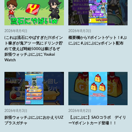
2026年8月4日
2026年8月3日
(これは流石にやばすぎた)Yポイン
概要欄からYポイントゲット！#ぷ
ト稼ぎが鬼アツ 一気にドリンク貯
にぷに #ぷにぷにyポイント配布
めて使えば時給5000は稼げるぞ
妖怪ウォッチぷにぷに Youkai
Watch
2026年8月3日
2026年8月2日
妖怪ウォッチぷにぷにおかえりUZ
【ぷにぷに】SAOコラボ デイリ
プラスガチャ
ーYポイントカード登場！！