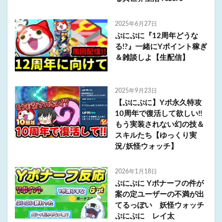
2025年6月27日
ぷにぷに『12周年どうな
る!?』一緒にYポイント稼ぎ
＆雑談しよ【生配信】
2025年9月23日
【ぷにぷに】Yポ永久特攻
10周年で復活して欲しい!!
もう実装されない幻の技＆
スキルたち【ゆっくり実
況/妖怪ウォッチ】
2026年1月18日
ぷにぷに Yポナーフの件が
案の定ユーザーの不満が出
てるっぽい 妖怪ウォッチ
ぷにぷに レイ太