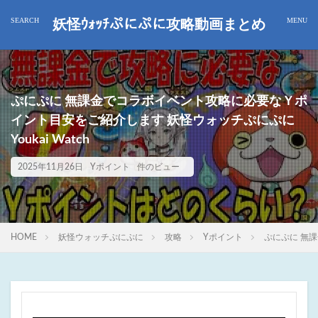
妖怪ｳｫｯﾁぷにぷに攻略動画まとめ
ぷにぷに 無課金でコラボイベント攻略に必要なＹポ
イント目安をご紹介します 妖怪ウォッチぷにぷに
Youkai Watch
2025年11月26日
Yポイント
件のビュー
HOME
妖怪ウォッチぷにぷに
攻略
Yポイント
ぷにぷに 無課