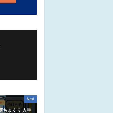
！
Next
落ちまくり 入手