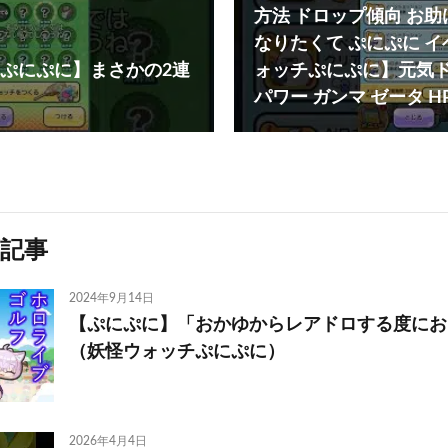
方法 ドロップ傾向 お助
なりたくて ぷにぷに 
ぷにぷに】まさかの2連
ォッチぷにぷに】元気ド
パワー ガンマ ゼータ H
記事
2024年9月14日
【ぷにぷに】「おかゆからレアドロする度にお
（妖怪ウォッチぷにぷに）
2026年4月4日