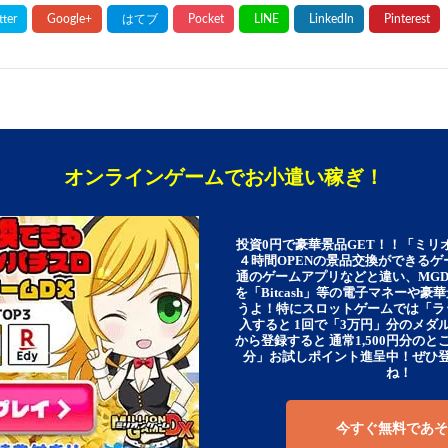
オンラインゲームでお小遣い稼ぎ！
投資0円で豪華景品GET！！「ミリ
４時間OPENの景品交換ができる
通のゲームアプリなどと違い、MG
を「Bitcash」等の電子マネーや
うよ！特にスロットゲームでは「ラ
入すると 1回で「3万円」分のメダル
から登録すると 通常1,500円分のとこ
分」お試しポイント進呈中！ぜひ
ね！
今すぐ無料であそ