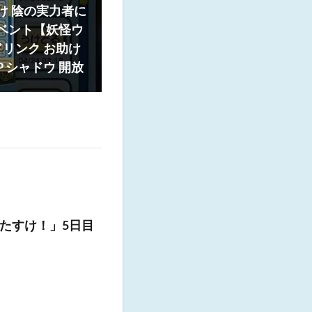
け 陰の実力者に
イベント【妖怪ウ
リンク お助け
P シャドウ 開放
たすけ！」5日目