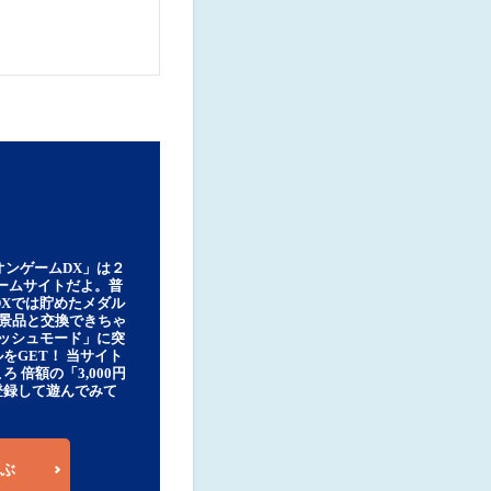
オンゲームDX」は２
ゲームサイトだよ。普
DXでは貯めたメダル
豪華景品と交換できちゃ
ッシュモード」に突
をGET！ 当サイト
ろ 倍額の「3,000円
登録して遊んでみて
ぶ