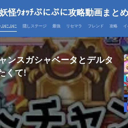
妖怪ｳｫｯﾁぷにぷに攻略動画まと
チぷにぷに
隠しステージ
最強
リセマラ
フレンド
攻略
イ
ャンスガシャベータとデルタ
たくて!