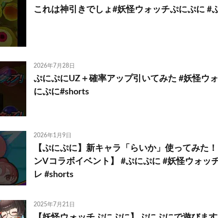
これは神引きでしょ#妖怪ウォッチぷにぷに #
2026年7月28日
ぷにぷにUZ＋確率アップ引いてみた #妖怪ウォ
にぷに#shorts
2026年1月9日
【ぷにぷに】新キャラ「らいか」使ってみた！
ンVコラボイベント】 #ぷにぷに #妖怪ウォッ
レ #shorts
2025年7月21日
【妖怪ウォッチぷにぷに】ぷにぷにで遊びます