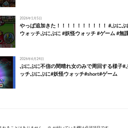
2026年1月5日
やっぱ追加きた！！！！！！！！！！ #ぷにぷに
ウォッチぷにぷに #妖怪ウォッチ #ゲーム #無課金 
2026年6月24日
ぷにぷに不信の間晴れ女のみで周回する様子#
ッチぷにぷに#妖怪ウォッチ#short#ゲーム
されることはありません。
※
が付いている欄は必須項目です