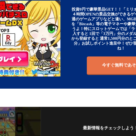
投資0円で豪華景品GET！！「ミリ
４時間OPENの景品交換ができる
通のゲームアプリなどと違い、MG
を「Bitcash」等の電子マネーや
うよ！特にスロットゲームでは「ラ
入すると 1回で「3万円」分のメダル
から登録すると 通常1,500円分のとこ
分」お試しポイント進呈中！ぜひ
ね！
今すぐ無料であそ
最新情報をチェックしよう