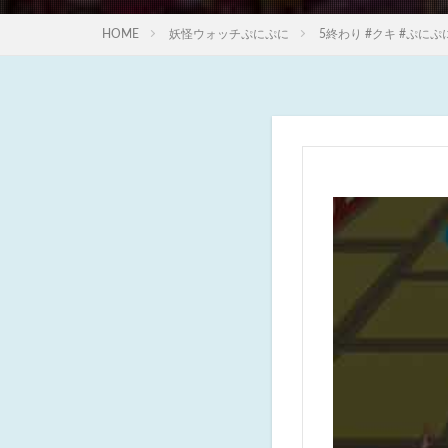
HOME
妖怪ウォッチぷにぷに
5終わり #クキ #ぷにぷに