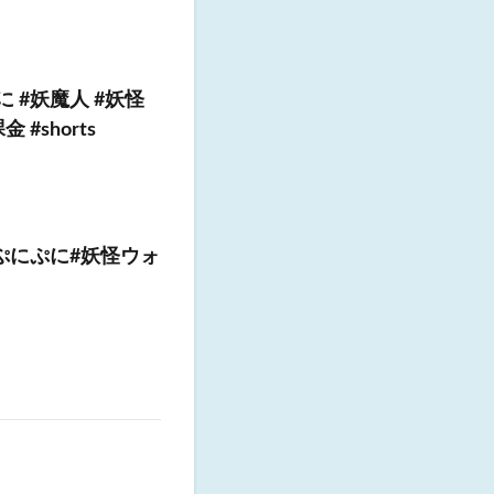
 #妖魔人 #妖怪
#shorts
ぷにぷに#妖怪ウォ