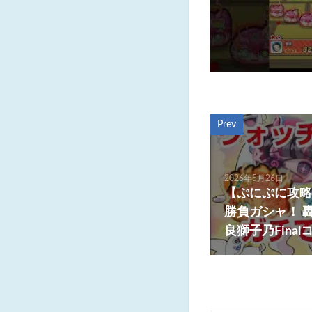
Prev
2026年5月26日
【ぷにぷに攻略
勝負ガシャ！ 轟
良獅子乃Fina