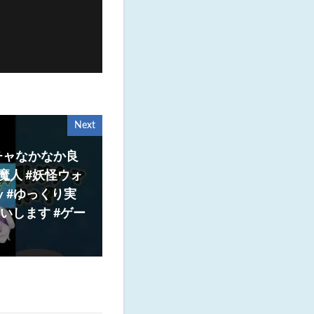
Next
チャなかなか良
魔人 #妖怪ウォ
ay #ゆっくり実
いします #ゲー