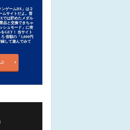
オンゲームDX」は２
ゲームサイトだよ。普
DXでは貯めたメダル
豪華景品と交換できちゃ
ッシュモード」に突
をGET！ 当サイト
ろ 倍額の「3,000円
登録して遊んでみて
ぶ
！