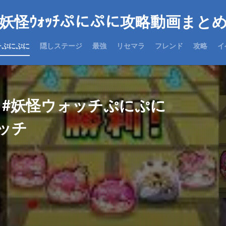
妖怪ｳｫｯﾁぷにぷに攻略動画まと
チぷにぷに
隠しステージ
最強
リセマラ
フレンド
攻略
イ
に #妖怪ウォッチぷにぷに
ォッチ