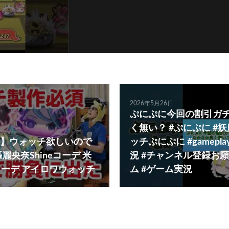
フォローする
2026年5月26日
ぷにぷに今回の割引ガ
く無い？ #ぷにぷに #妖
】ウォッチ欲しいので
ッチぷにぷに #gamepl
麗央奈Shineコーデ 米
況 #チャンネル登録お願
lコーデ アイロワウォッチ
ム #ゲーム実況