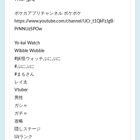
ポケカアプリチャンネル ポケポケ
https://www.youtube.com/channel/UCr_t1QkFzJgB-
PrNNUzSPOw
Yo-kai Watch
Wibble Wobble
#妖怪ウォッチぷにぷに
#ぷにぷに
#まもさん
レイ太
Vtuber
男性
ガシャ
ガチャ
攻略
隠しステージ
Uzランク