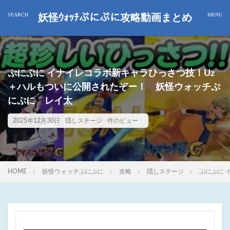
妖怪ｳｫｯﾁぷにぷに攻略動画まとめ
ぷにぷに イナイレコラボ新キャラひっさつ技！Uz
＋ハルもついに公開されたぞー！ 妖怪ウォッチぷ
にぷに レイ太
2025年12月30日
隠しステージ
件のビュー
HOME
妖怪ウォッチぷにぷに
攻略
隠しステージ
ぷにぷに 