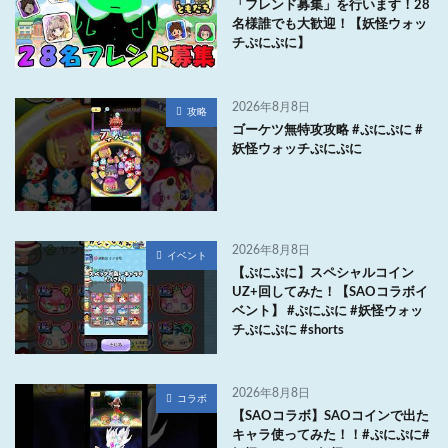
「フレンド募集」を行います！28
名様誰でも大歓迎！【妖怪ウォッ
チぷにぷに】
2026年8月8日
攻略
ゴーケツ無特攻攻略 #ぷにぷに #
妖怪ウォッチぷにぷに
2026年8月8日
イベント
【ぷにぷに】スペシャルコイン
UZ+回してみた！【SAOコラボイ
ベント】 #ぷにぷに #妖怪ウォッ
チぷにぷに #shorts
2026年8月8日
コラボ
【SAOコラボ】SAOコインで出た
キャラ使ってみた！！#ぷにぷに#