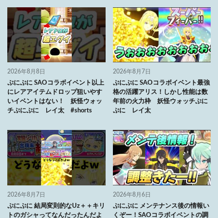
2026年8月8日
2026年8月7日
ぷにぷに SAOコラボイベント以上
ぷにぷに SAOコラボイベント最強
にレアアイテムドロップ狙いやす
格の活躍アリス！しかし性能は数
いイベントはない！ 妖怪ウォッ
年前の火力枠 妖怪ウォッチぷに
チぷにぷに レイ太 #shorts
ぷに レイ太
2026年8月7日
2026年8月6日
ぷにぷに 結局変則的なUz＋＋キリ
ぷにぷに メンテナンス後の情報い
トのガシャってなんだったんだよ
くぞー！SAOコラボイベントの調