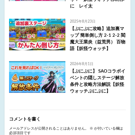
に レイ太
2025年8月23日
【ぷにぷに攻略】追加裏マ
ップ 簡単倒し方 2-1 2-2 閻
魔大王業炎（益荒男） 百物
語【妖怪ウォッチ】
2026年8月1日
【ぷにぷに】 SAOコラボイ
ベントの隠しステージ解放
条件と攻略方法解説【妖怪
ウォッチぷにぷに】
コメントを書く
メールアドレスが公開されることはありません。
※
が付いている欄は
必須項目です