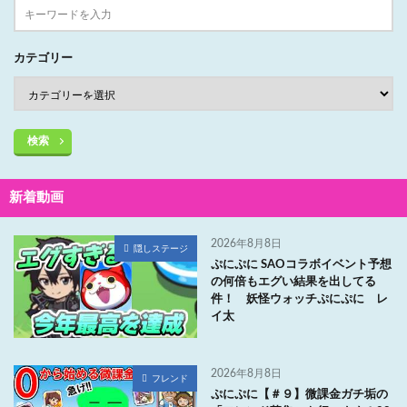
カテゴリー
検索
新着動画
2026年8月8日
隠しステージ
ぷにぷに SAOコラボイベント予想
の何倍もエグい結果を出してる
件！ 妖怪ウォッチぷにぷに レ
イ太
2026年8月8日
フレンド
ぷにぷに【＃９】微課金ガチ垢の