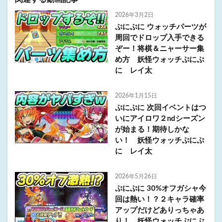
2026年3月2日
ぷにぷに ウォッチパーツが
周回でドロップ入手できる
ぞー！将棋＆ニャーサー集
め方 妖怪ウォッチぷにぷ
に レイ太
2026年1月15日
ぷにぷに 次回イベントはつ
いにアイロワ２ndシーズン
が始まる！期待しかな
い！ 妖怪ウォッチぷにぷ
に レイ太
2026年5月26日
ぷにぷに 30%オフガシャ今
回は熱い！？２キャラ確率
アップだけどありっちゃあ
り！ 妖怪ウォッチぷにぷ