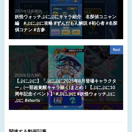
2025年12月30日
妖怪ウォッチぷにぷにキャラ紹介 名探偵コニャン
編 #ぷにぷに攻略 #ずんだもん解説 #初心者 #名探
偵コナン #古参
Next
2025年12月30日
【ぷにぷに】「ぷにぷに2025年8月登場キャラクタ
ー」(一部超覚醒キャラ除く)まとめ！【ぷにぷに10
周年記念イベント】 #ぷにぷに #妖怪ウォッチぷに
ぷに #shorts
関連する動画記事