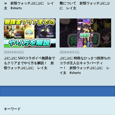
ｗ 妖怪ウォッチぷにぷに レイ
整について 妖怪ウォッチぷにぷ
太 #shorts
に レイ太
2026年8月6日
2026年8月5日
ぷにぷに SAOコラボイベ無課金で
ぷにぷに 特殊なひっさつ技持ちの
もクリアまでやり方を解説！ 妖
コラボ主人公キャラパーティ
怪ウォッチぷにぷに レイ太
ー！ 妖怪ウォッチぷにぷに レ
イ太 #shorts
キーワード