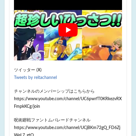
ツイッター (X)
Tweets by reitachannel
チャンネルのメンバーシップはこちらから
https://www.youtube.com/channel/UC6pwrfT0KRkezvRX
FmpkKCg/join
呪術廻戦ファントムパレードチャンネル
https://www.youtube.com/channel/UCjBKm72gQ_FD6Zj
WeL7_gtQ