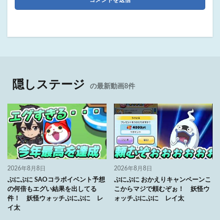
隠しステージ
の最新動画8件
2026年8月8日
2026年8月8日
ぷにぷに SAOコラボイベント予想
ぷにぷに おかえりキャンペーンこ
の何倍もエグい結果を出してる
こからマジで頼むぞぉ！ 妖怪ウ
件！ 妖怪ウォッチぷにぷに レ
ォッチぷにぷに レイ太
イ太