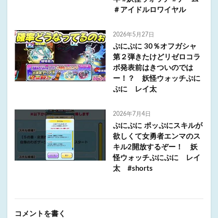
＃アイドルロワイヤル
2026年5月27日
ぷにぷに 30％オフガシャ
第２弾きたけどリゼロコラ
ボ発表前はきついのでは
ー！？ 妖怪ウォッチぷに
ぷに レイ太
2026年7月4日
ぷにぷに ポッぷにスキルが
欲しくて女勇者エンマのス
キル2開放するぞー！ 妖
怪ウォッチぷにぷに レイ
太 #shorts
コメントを書く