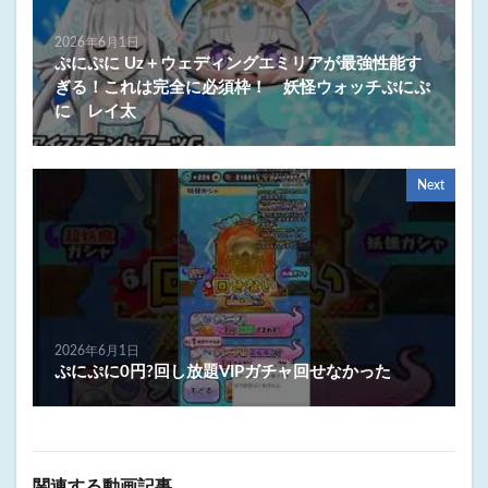
2026年6月1日
ぷにぷに Uz＋ウェディングエミリアが最強性能す
ぎる！これは完全に必須枠！ 妖怪ウォッチぷにぷ
に レイ太
Next
2026年6月1日
ぷにぷに0円?回し放題VIPガチャ回せなかった
関連する動画記事