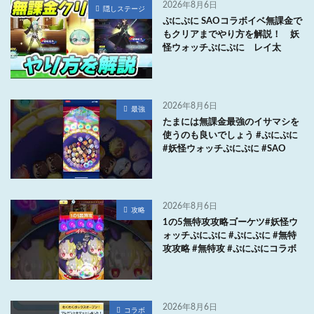
2026年8月6日
隠しステージ
ぷにぷに SAOコラボイベ無課金で
もクリアまでやり方を解説！ 妖
怪ウォッチぷにぷに レイ太
2026年8月6日
最強
たまには無課金最強のイサマシを
使うのも良いでしょう #ぷにぷに
#妖怪ウォッチぷにぷに #SAO
2026年8月6日
攻略
1の5無特攻攻略ゴーケツ#妖怪ウ
ォッチぷにぷに #ぷにぷに #無特
攻攻略 #無特攻 #ぷにぷにコラボ
2026年8月6日
コラボ