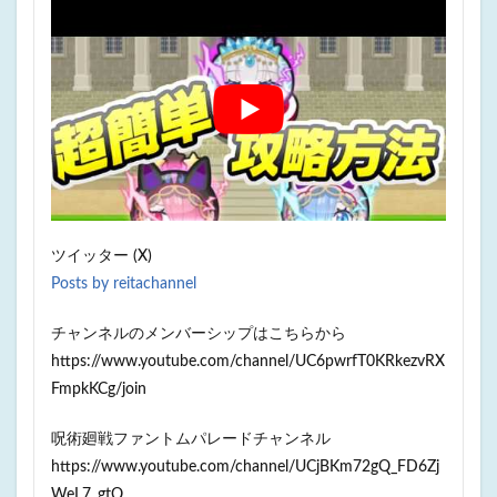
ツイッター (X)
Posts by reitachannel
チャンネルのメンバーシップはこちらから
https://www.youtube.com/channel/UC6pwrfT0KRkezvRX
FmpkKCg/join
呪術廻戦ファントムパレードチャンネル
https://www.youtube.com/channel/UCjBKm72gQ_FD6Zj
WeL7_gtQ