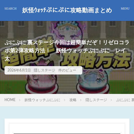
妖怪ｳｫｯﾁぷにぷに攻略動画まとめ
ぷにぷに 裏ステージ今回は超簡単だぞ！リゼロコラ
ボ第2弾攻略方法！ 妖怪ウォッチぷにぷに レイ
太
2026年6月1日
隠しステージ
件のビュー
HOME
妖怪ウォッチぷにぷに
攻略
隠しステージ
ぷにぷに 