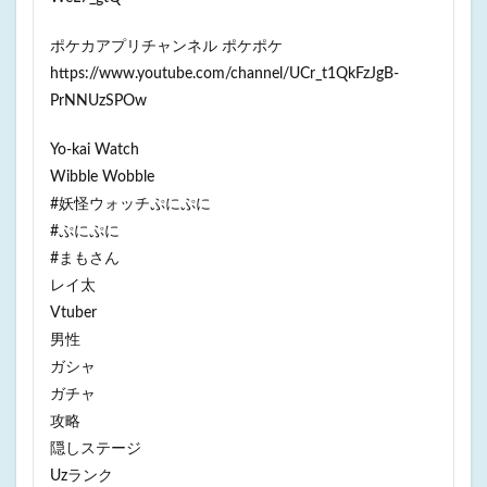
ポケカアプリチャンネル ポケポケ
https://www.youtube.com/channel/UCr_t1QkFzJgB-
PrNNUzSPOw
Yo-kai Watch
Wibble Wobble
#妖怪ウォッチぷにぷに
#ぷにぷに
#まもさん
レイ太
Vtuber
男性
ガシャ
ガチャ
攻略
隠しステージ
Uzランク