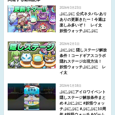
2026年3月23日
ぷにぷに 公式ネタバレあり
ありの更新きたー！今週は
楽しみ多いぞ！ レイ太
妖怪ウォッチぷにぷに
2026年2月1日
ぷにぷに 隠しステージ解放
条件！コードギアスコラボ
隠れステージ出現方法！
妖怪ウォッチぷにぷに レ
イ太
2026年1月18日
ぷにぷにアイロワイベント
隠しステージ解放条件まと
め #ぷにぷに #妖怪ウォッ
チぷにぷに #ぷにぷに10周
年 #妖怪ウォッチ #ゲーム