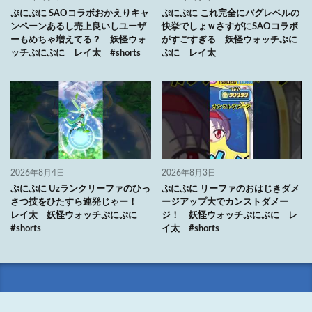
ぷにぷに SAOコラボおかえりキャ
ぷにぷに これ完全にバグレベルの
ンペーンあるし売上良いしユーザ
快挙でしょｗさすがにSAOコラボ
ーもめちゃ増えてる？ 妖怪ウォ
がすごすぎる 妖怪ウォッチぷに
ッチぷにぷに レイ太 #shorts
ぷに レイ太
2026年8月4日
2026年8月3日
ぷにぷに Uzランクリーファのひっ
ぷにぷに リーファのおはじきダメ
さつ技をひたすら連発じゃー！
ージアップ大でカンストダメー
レイ太 妖怪ウォッチぷにぷに
ジ！ 妖怪ウォッチぷにぷに レ
#shorts
イ太 #shorts