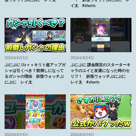
怪ウォッチぷにぷに レイ太
ー！ 妖怪ウォッチぷにぷに レ
イ太 #shorts
2026年8月5日
2026年8月4日
ぷにぷに Uz＋＋キリト超アップガ
ぷにぷに 課金限定のスターターキ
シャは引くべき？前倒しになって
ャラのユイと友達になった時のセ
るガシャの理由 妖怪ウォッチぷ
リフ！ 妖怪ウォッチぷにぷに
にぷに レイ太
レイ太 #shorts
2026年8月4日
2026年8月4日