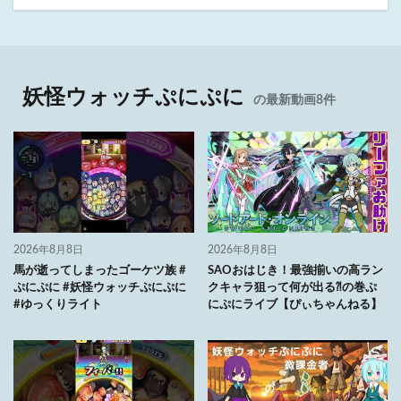
妖怪ウォッチぷにぷに
の最新動画8件
2026年8月8日
2026年8月8日
馬が逝ってしまったゴーケツ族 #
SAOおはじき！最強揃いの高ラン
ぷにぷに #妖怪ウォッチぷにぷに
クキャラ狙って何が出る⁈の巻ぷ
#ゆっくりライト
にぷにライブ【ぴぃちゃんねる】