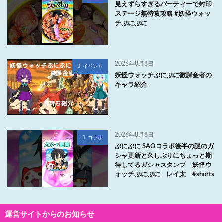
見えずらすぎるパーティーで封印
ステージ無特攻攻略 #妖怪ウォッ
チぷにぷに
2026年8月8日
イベント
妖怪ウォッチぷにぷに微課金者の
キャラ紹介
2026年8月8日
コラボ
ぷにぷに SAOコラボ後半の謎のガ
シャ更新と久しぶりにちょっと期
待してるガシャスタンプ 妖怪ウ
ォッチぷにぷに レイ太 #shorts
運営サイトからのお知らせ