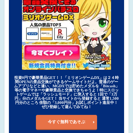
投資0円で豪華景品GET！！「ミリオンゲームDX」は２４時
間OPENの景品交換ができるゲームサイトだよ。普通のゲー
ムアプリなどと違い、MGDXでは貯めたメダルを「Bitcash」
等の電子マネーや豪華景品と交換できちゃうよ！特にスロッ
トゲームでは「ラッシュモード」に突入すると 1回で「3万
円」分のメダルをGET！ 当サイトから登録すると 通常1,500
円分のところ 倍額の「3,000円分」お試しポイント進呈中！
ぜひ登録して遊んでみてね！
今すぐ無料であそぶ