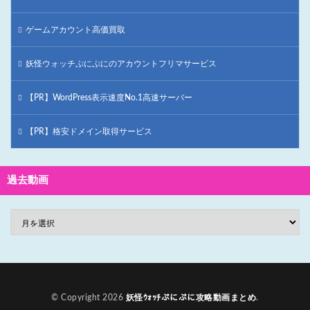
ゲームアカウント高価買取
妖怪ウォッチぷにぷにのアカウントフリマサービス
【PR】WordPress表示速度No.1高速サーバー
【PR】格安ドメイン取得サービス
過去動画
© Copyright 2026
妖怪ｳｫｯﾁぷにぷに攻略動画まとめ
.