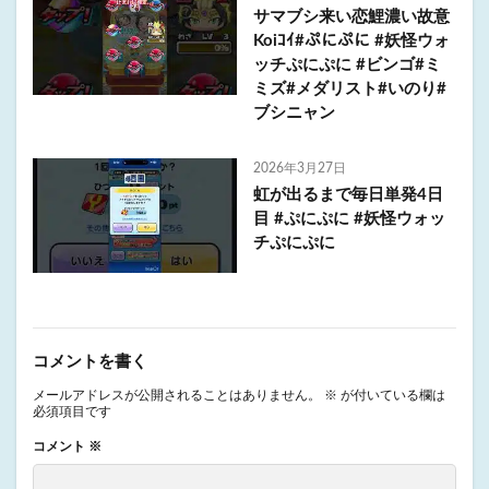
サマブシ来い恋鯉濃い故意
Koiｺｲ#ぷにぷに #妖怪ウォ
ッチぷにぷに #ビンゴ#ミ
ミズ#メダリスト#いのり#
ブシニャン
2026年3月27日
虹が出るまで毎日単発4日
目 #ぷにぷに #妖怪ウォッ
チぷにぷに
コメントを書く
メールアドレスが公開されることはありません。
※
が付いている欄は
必須項目です
コメント
※