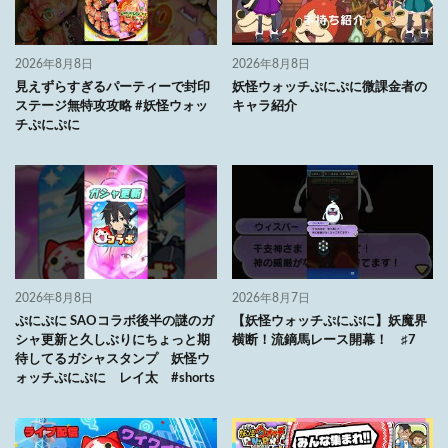
2026年8月8日
2026年8月8日
見えずらすぎるパーティーで封印
妖怪ウォッチぷにぷに微課金者の
ステージ無特攻攻略 #妖怪ウォッ
キャラ紹介
チぷにぷに
2026年8月8日
2026年8月7日
ぷにぷに SAOコラボ後半の謎のガ
【妖怪ウォッチぷにぷに】妖魔界
シャ更新と久しぶりにちょっと期
横断！流鏑馬レース開幕！ ♯7
待してるガシャスタンプ 妖怪ウ
ォッチぷにぷに レイ太 #shorts