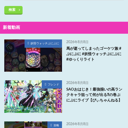
検索
新着動画
2026年8月8日
妖怪ウォッチぷにぷに
馬が逝ってしまったゴーケツ族 #
ぷにぷに #妖怪ウォッチぷにぷに
#ゆっくりライト
2026年8月8日
フレンド
SAOおはじき！最強揃いの高ラン
クキャラ狙って何が出る⁈の巻ぷ
にぷにライブ【ぴぃちゃんねる】
2026年8月8日
攻略