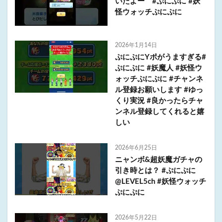
いたよー #ぷにぷに #妖
怪ウォッチぷにぷに
2026年1月14日
ぷにぷにYポがうますぎる#
ぷにぷに #妖魔人 #妖怪ウ
ォッチぷにぷに #チャンネ
ル登録お願いします #ゆっ
くり実況 #良かったらチャ
ンネル登録してくれると嬉
しい
2026年6月25日
ニャンボ&超妖魔ガチャの
引き時とは？ #ぷにぷに
@LEVEL5ch #妖怪ウォッチ
ぷにぷに
2026年5月22日