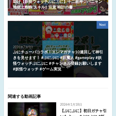
助け【妖怪ウォッチぷにぷに】十二超神ジバニャン
地獄土蜘蛛 スキル2 注意 時計の書
Next
2026年7月9日
ぷにチューバコラボ！エンマガチャ10連回して神引
きを見せます！ #ぷにぷに #妖魔人 #gameplay #妖
怪ウォッチぷにぷに #チャンネル登録お願いします
#妖怪ウォッチ #ゲーム実況
関連する動画記事
2026年1月18日
【ぷにぷに】初日ガチャ引