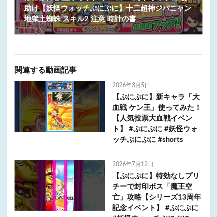
助け【妖怪ウォッチぷにぷに】十二超神ジバニャン
地獄土蜘蛛 スキル2 注意 時計の書
関連する動画記事
2026年3月5日
【ぷにぷに】新キャラ「大
血戦 ケン王」使ってみた！
【人気投票大血戦イベン
ト】 #ぷにぷに #妖怪ウォ
ッチぷにぷに #shorts
2026年7月12日
【ぷにぷに】特効なしプリ
チーで封印ボス「魔王空
亡」攻略【シリーズ13周年
記念イベント】 #ぷにぷに