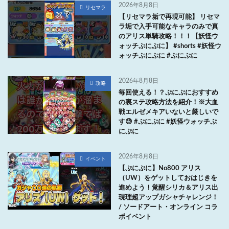
2026年8月8日
リセマラ
【リセマラ垢で再現可能】 リセマ
ラ垢で入手可能なキャラのみで真
のアリス単騎攻略！！！【妖怪ウ
ォッチぷにぷに】 #shorts #妖怪ウ
ォッチぷにぷに #ぷにぷに
2026年8月8日
攻略
毎回使える！？ぷにぷにおすすめ
の裏ステ攻略方法を紹介！※大血
戦エルゼメキアいないと厳しいで
す😓 #ぷにぷに #妖怪ウォッチぷ
にぷに
2026年8月8日
イベント
【ぷにぷに】No800 アリス
（UW）をゲットしておはじきを
進めよう！覚醒シリカ＆アリス出
現理超アップガシャチャレンジ！
/ ソードアート・オンライン コラ
ボイベント