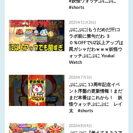
#妖怪ウォッチぷにぷに
#shorts
2025年11月26日
ぷにぷに(もうだめだ汗)コ
ラボ前に禁句だわ ３
０％OFFでUZ以上アップは
罠ガシャだわｗｗｗ妖怪ウ
ォッチぷにぷに Youkai
Watch
2026年7月3日
ぷにぷに 13周年記念イベ
ント序盤の更新情報！まだ
まだ本番はこれから！ 妖
怪ウォッチぷにぷに レイ
太 #shorts
2026年8月4日