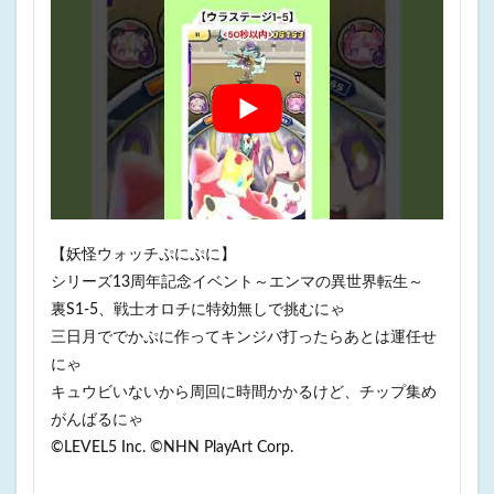
【妖怪ウォッチぷにぷに】
シリーズ13周年記念イベント～エンマの異世界転生～
裏S1-5、戦士オロチに特効無しで挑むにゃ
三日月ででかぷに作ってキンジバ打ったらあとは運任せ
にゃ
キュウビいないから周回に時間かかるけど、チップ集め
がんばるにゃ
©LEVEL5 Inc. ©NHN PlayArt Corp.