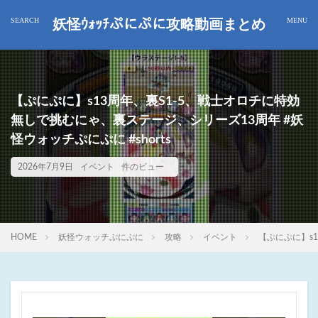
妖怪ｳｫｯﾁぷにぷに攻略動画まとめ
【ぷにぷに】s13周年、裏S1-5、戦士オロチに特効
無しで挑むにゃ、裏ステージ、シリーズ13周年 #妖
怪ウォッチぷにぷに #shorts
2026年7月9日
イベント
件のビュー
HOME
妖怪ウォッチぷにぷに
攻略
イベント
【ぷにぷに】s1