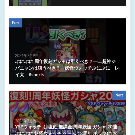
Prev
2026年7月9日
ぷにぷに 周年復刻ガシャは引くべき？一二超神ジ
バニャンは狙うべき？ 妖怪ウォッチぷにぷに レ
イ太 #shorts
Next
2026年7月9日
YSPウォッチ も 復刻 無課金 周年妖怪 ガシャ 20連
ぷにぷに 妖怪ウォッチ ゲーム 13周年 ポップに お