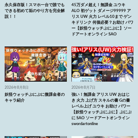
永久保存版！スマホ一台で誰でも
45万ダメ超え！無課金 ユウキ
できる初めて垢のやり方を完全解
ALO 初ゲット ダメージ99999 ア
説！！
リス UW 火力 レベル10まで ゲン
キドリンク 何個必要？お助け パワ
ー【妖怪ウォッチぷにぷに】ソー
ドアートオンライン SAO
2026年8月8日
2026年8月7日
妖怪ウォッチぷにぷに微課金者の
強い！無課金 アリス UW おはじ
キャラ紹介
き 火力 上げ方 スキルの書 Gの書
レベル上げ ユウキ お助け パワー
【妖怪ウォッチぷにぷに】ぷにぷ
に SAO ソードアートオンライン
swordartonline