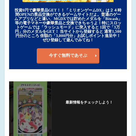
投資0円で豪華景品GET！！「ミリオンゲームDX」は２４時
間OPENの景品交換ができるゲームサイトだよ。普通のゲー
ムアプリなどと違い、MGDXでは貯めたメダルを「Bitcash」
等の電子マネーや豪華景品と交換できちゃうよ！特にスロッ
トゲームでは「ラッシュモード」に突入すると 1回で「3万
円」分のメダルをGET！ 当サイトから登録すると 通常1,500
円分のところ 倍額の「3,000円分」お試しポイント進呈中！
ぜひ登録して遊んでみてね！
今すぐ無料であそぶ
最新情報をチェックしよう！
フォローする