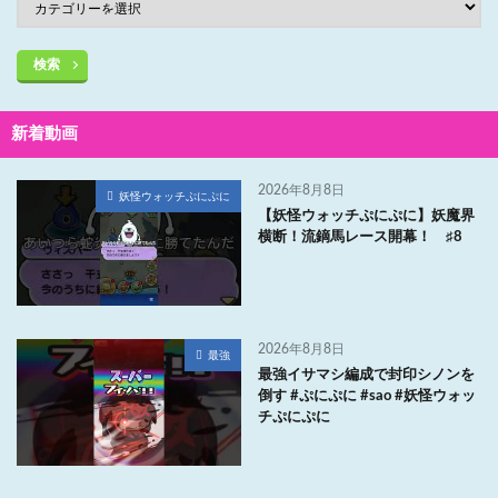
検索
新着動画
2026年8月8日
妖怪ウォッチぷにぷに
【妖怪ウォッチぷにぷに】妖魔界
横断！流鏑馬レース開幕！ ♯8
2026年8月8日
最強
最強イサマシ編成で封印シノンを
倒す #ぷにぷに #sao #妖怪ウォッ
チぷにぷに