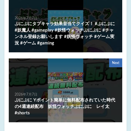
2026年7月7日
ぷにぷにタプキャラ効果音当てクイズ！ #ぷにぷに
#妖魔人 #gameplay #妖怪ウォッチぷにぷに #チャ
ンネル登録お願いします #妖怪ウォッチ #ゲーム実
況 #ゲーム #gaming
Next
2026年7月7日
ぷにぷに Yポイント簡単に無料配布されていた時代
の4週連続配布 妖怪ウォッチぷにぷに レイ太
#shorts