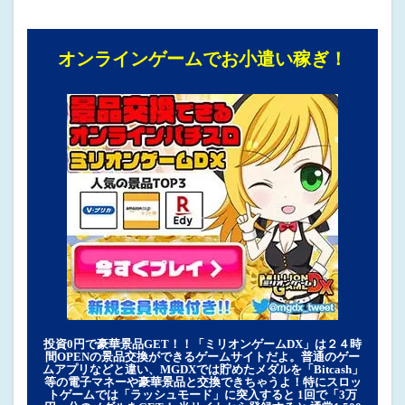
オンラインゲームでお小遣い稼ぎ！
投資0円で豪華景品GET！！「ミリオンゲームDX」は２４時
間OPENの景品交換ができるゲームサイトだよ。普通のゲー
ムアプリなどと違い、MGDXでは貯めたメダルを「Bitcash」
等の電子マネーや豪華景品と交換できちゃうよ！特にスロッ
トゲームでは「ラッシュモード」に突入すると 1回で「3万