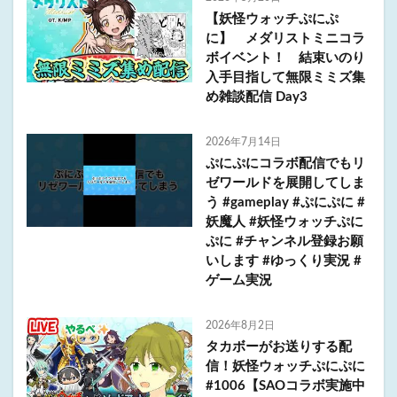
【妖怪ウォッチぷにぷ
に】 メダリストミニコラ
ボイベント！ 結束いのり
入手目指して無限ミミズ集
め雑談配信 Day3
2026年7月14日
ぷにぷにコラボ配信でもリ
ゼワールドを展開してしま
う #gameplay #ぷにぷに #
妖魔人 #妖怪ウォッチぷに
ぷに #チャンネル登録お願
いします #ゆっくり実況 #
ゲーム実況
2026年8月2日
タカボーがお送りする配
信！妖怪ウォッチぷにぷに
#1006【SAOコラボ実施中