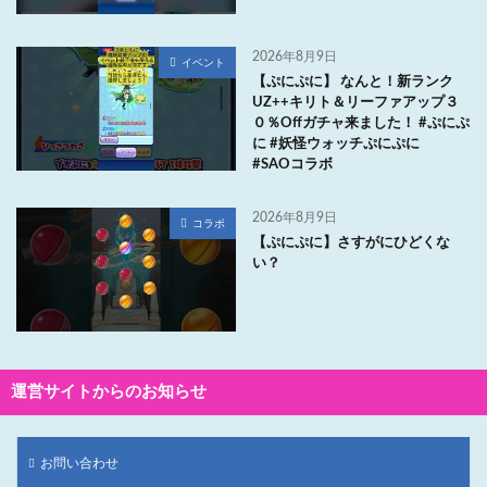
2026年8月9日
イベント
【ぷにぷに】 なんと！新ランク
UZ++キリト＆リーファアップ３
０％Offガチャ来ました！ #ぷにぷ
に #妖怪ウォッチぷにぷに
#SAOコラボ
2026年8月9日
コラボ
【ぷにぷに】さすがにひどくな
い？
運営サイトからのお知らせ
お問い合わせ