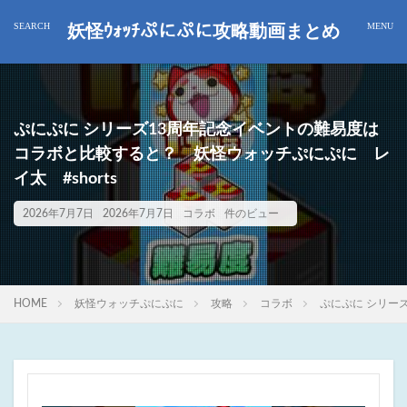
妖怪ｳｫｯﾁぷにぷに攻略動画まとめ
ぷにぷに シリーズ13周年記念イベントの難易度は
コラボと比較すると？ 妖怪ウォッチぷにぷに レ
イ太 #shorts
2026年7月7日
2026年7月7日
コラボ
件のビュー
HOME
妖怪ウォッチぷにぷに
攻略
コラボ
ぷにぷに シリー