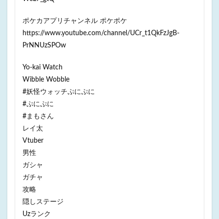
ポケカアプリチャンネル ポケポケ
https://www.youtube.com/channel/UCr_t1QkFzJgB-
PrNNUzSPOw
Yo-kai Watch
Wibble Wobble
#妖怪ウォッチぷにぷに
#ぷにぷに
#まもさん
レイ太
Vtuber
男性
ガシャ
ガチャ
攻略
隠しステージ
Uzランク