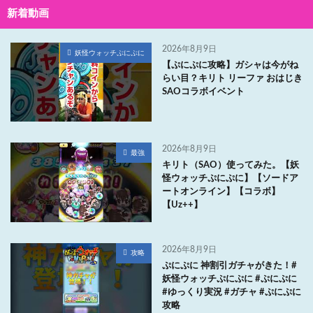
新着動画
2026年8月9日
妖怪ウォッチぷにぷに
【ぷにぷに攻略】ガシャは今がね
らい目？キリト リーファ おはじき
SAOコラボイベント
2026年8月9日
最強
キリト（SAO）使ってみた。【妖
怪ウォッチぷにぷに】【ソードア
ートオンライン】【コラボ】
【Uz++】
2026年8月9日
攻略
ぷにぷに 神割引ガチャがきた！#
妖怪ウォッチぷにぷに #ぷにぷに
#ゆっくり実況 #ガチャ #ぷにぷに
攻略