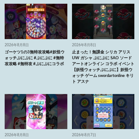
2026年8月8日
2026年8月8日
ゴーケツ1の3無特攻攻略#妖怪ウ
止まった！無課金 シリカ アリス
ォッチぷにぷに #ぷにぷに #無特
UW ガシャ ぷにぷに SAO ソード
攻攻略 #無特攻 #ぷにぷにコラボ
アートオンライン コラボ イベント
【妖怪ウォッチぷにぷに】妖怪ウ
ォッチ ゲーム swordartonline キリ
ト アスナ
2026年8月8日
2026年8月7日