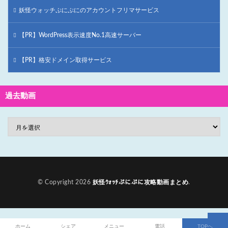
妖怪ウォッチぷにぷにのアカウントフリマサービス
【PR】WordPress表示速度No.1高速サーバー
【PR】格安ドメイン取得サービス
過去動画
© Copyright 2026
妖怪ｳｫｯﾁぷにぷに攻略動画まとめ
.
ホーム
シェア
メニュー
電話
TOPへ