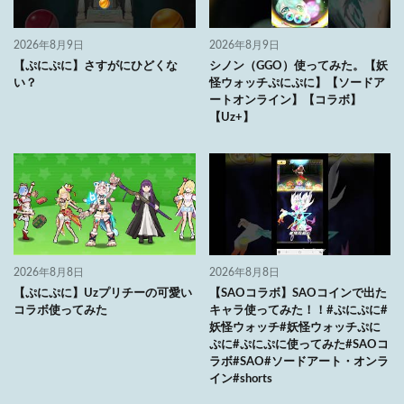
2026年8月9日
2026年8月9日
【ぷにぷに】さすがにひどくな
シノン（GGO）使ってみた。【妖
い？
怪ウォッチぷにぷに】【ソードア
ートオンライン】【コラボ】
【Uz+】
2026年8月8日
2026年8月8日
【ぷにぷに】Uzプリチーの可愛い
【SAOコラボ】SAOコインで出た
コラボ使ってみた
キャラ使ってみた！！#ぷにぷに#
妖怪ウォッチ#妖怪ウォッチぷに
ぷに#ぷにぷに使ってみた#SAOコ
ラボ#SAO#ソードアート・オンラ
イン#shorts