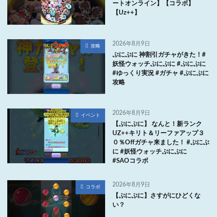
ートオンライン】【コラボ】
【Uz++】
2026年8月9日
攻略
ぷにぷに 神割引ガチャがきた！#
妖怪ウォッチぷにぷに #ぷにぷに
#ゆっくり実況 #ガチャ #ぷにぷに
攻略
2026年8月9日
イベント
【ぷにぷに】 なんと！新ランク
UZ++キリト＆リーファアップ３
０％Offガチャ来ました！ #ぷにぷ
に #妖怪ウォッチぷにぷに
#SAOコラボ
2026年8月9日
コラボ
【ぷにぷに】さすがにひどくな
い？