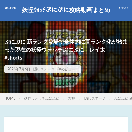
妖怪ｳｫｯﾁぷにぷに攻略動画まとめ
ぷにぷに 新ランク登場で全体的に高ランク化が始ま
った現在の妖怪ウォッチぷにぷに レイ太
#shorts
2026年7月6日
隠しステージ
件のビュー
HOME
妖怪ウォッチぷにぷに
攻略
隠しステージ
ぷにぷに 