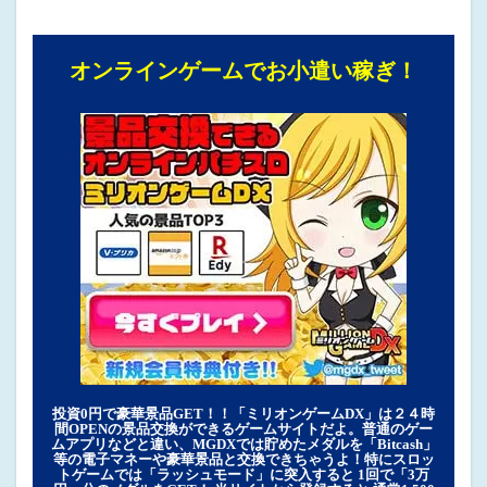
オンラインゲームでお小遣い稼ぎ！
投資0円で豪華景品GET！！「ミリオンゲームDX」は２４時
間OPENの景品交換ができるゲームサイトだよ。普通のゲー
ムアプリなどと違い、MGDXでは貯めたメダルを「Bitcash」
等の電子マネーや豪華景品と交換できちゃうよ！特にスロッ
トゲームでは「ラッシュモード」に突入すると 1回で「3万