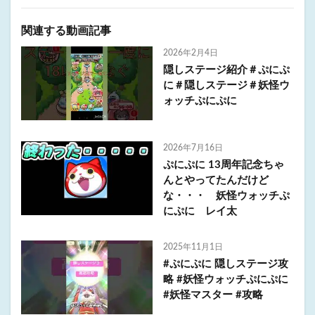
関連する動画記事
2026年2月4日
隠しステージ紹介＃ぷにぷ
に＃隠しステージ＃妖怪ウ
ォッチぷにぷに
2026年7月16日
ぷにぷに 13周年記念ちゃ
んとやってたんだけど
な・・・ 妖怪ウォッチぷ
にぷに レイ太
2025年11月1日
#ぷにぷに 隠しステージ攻
略 #妖怪ウォッチぷにぷに
#妖怪マスター #攻略