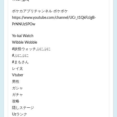
ポケカアプリチャンネル ポケポケ
https://www.youtube.com/channel/UCr_t1QkFzJgB-
PrNNUzSPOw
Yo-kai Watch
Wibble Wobble
#妖怪ウォッチぷにぷに
#ぷにぷに
#まもさん
レイ太
Vtuber
男性
ガシャ
ガチャ
攻略
隠しステージ
Uzランク