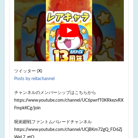
ツイッター (X)
Posts by reitachannel
チャンネルのメンバーシップはこちらから
https://www.youtube.com/channel/UC6pwrfT0KRkezvRX
FmpkKCg/join
呪術廻戦ファントムパレードチャンネル
https://www.youtube.com/channel/UCjBKm72gQ_FD6Zj
WeL7_gtQ