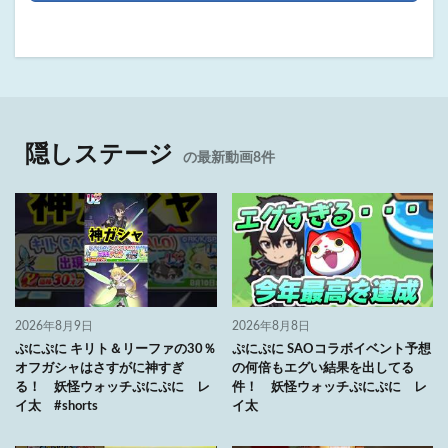
隠しステージ
の最新動画8件
2026年8月9日
2026年8月8日
ぷにぷに キリト＆リーファの30％
ぷにぷに SAOコラボイベント予想
オフガシャはさすがに神すぎ
の何倍もエグい結果を出してる
る！ 妖怪ウォッチぷにぷに レ
件！ 妖怪ウォッチぷにぷに レ
イ太 #shorts
イ太