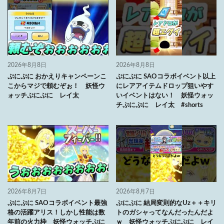
2026年8月8日
2026年8月8日
ぷにぷに おかえりキャンペーンこ
ぷにぷに SAOコラボイベント以上
こからマジで頼むぞぉ！ 妖怪ウ
にレアアイテムドロップ狙いやす
ォッチぷにぷに レイ太
いイベントはない！ 妖怪ウォッ
チぷにぷに レイ太 #shorts
2026年8月7日
2026年8月7日
ぷにぷに SAOコラボイベント最強
ぷにぷに 結局変則的なUz＋＋キリ
格の活躍アリス！しかし性能は数
トのガシャってなんだったんだよ
年前の火力枠 妖怪ウォッチぷに
ｗ 妖怪ウォッチぷにぷに レイ