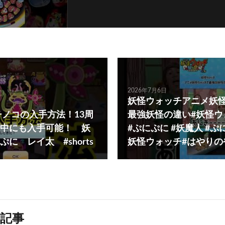
2026年7月6日
妖怪ウォッチアニメ妖
チノコの入手方法！13周
最強妖怪の違い#妖怪ウ
中にも入手可能！ 妖
#ぷにぷに #妖魔人 #ぷ
に レイ太 #shorts
妖怪ウォッチ#はやりの
記事