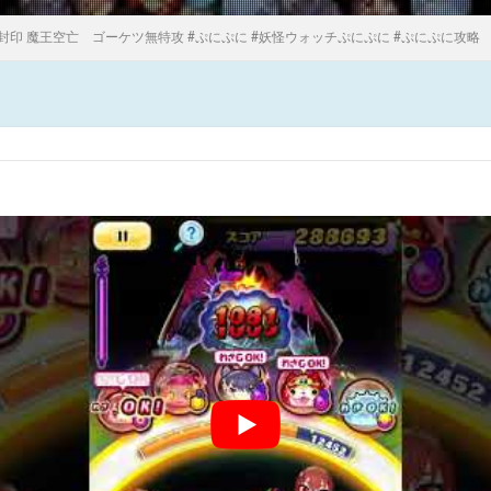
封印 魔王空亡 ゴーケツ無特攻 #ぷにぷに #妖怪ウォッチぷにぷに #ぷにぷに攻略