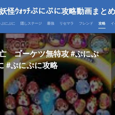
妖怪ｳｫｯﾁぷにぷに攻略動画まと
チぷにぷに
隠しステージ
最強
リセマラ
フレンド
攻略
イ
亡 ゴーケツ無特攻 #ぷにぷ
に #ぷにぷに攻略