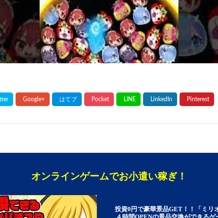
オンラインゲームでお小遣い稼ぎ！
投資0円で豪華景品GET！！「ミリ
４時間OPENの景品交換ができる