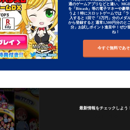
通のゲームアプリなどと違い、MG
を「Bitcash」等の電子マネーや
うよ！特にスロットゲームでは「ラ
入すると 1回で「3万円」分のメダル
から登録すると 通常1,500円分のとこ
分」お試しポイント進呈中！ぜひ
ね！
今すぐ無料であそ
最新情報をチェックしよう
フォローする