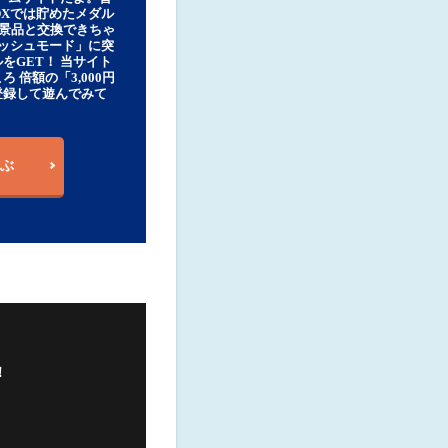
DXでは貯めたメダル
豪華景品と交換できちゃ
ッシュモード」に突
をGET！ 当サイト
ろ 倍額の「3,000円
登録して遊んでみて
ぶ
！