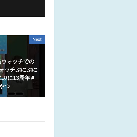
Next
怪ウォッチでの
ォッチぷにぷに
にぷに13周年 #
やつ