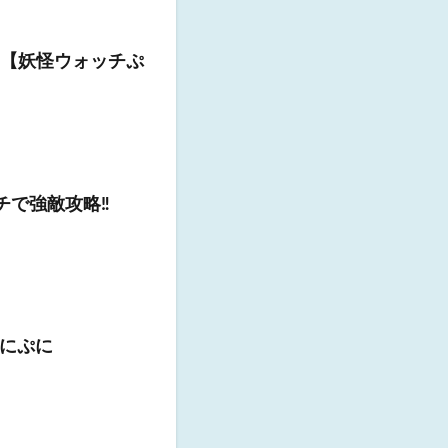
】【妖怪ウォッチぷ
で強敵攻略‼️
にぷに