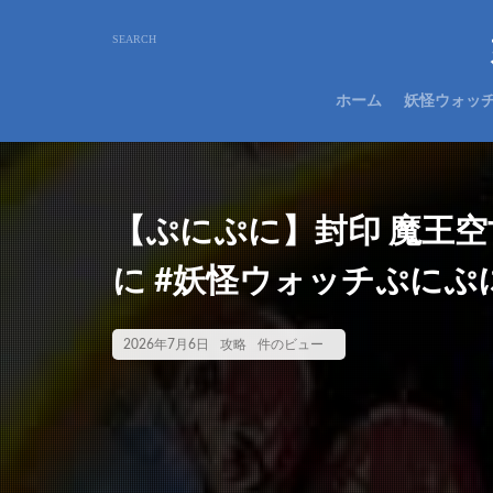
ホーム
妖怪ウォッ
【ぷにぷに】封印 魔王空
に #妖怪ウォッチぷにぷ
2026年7月6日
攻略
件のビュー