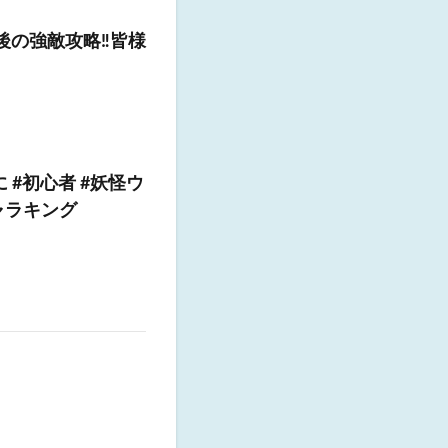
の強敵攻略‼️皆様
に #初心者 #妖怪ウ
ャラキング