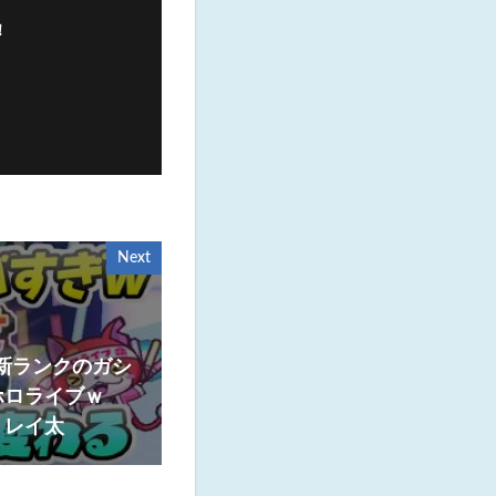
！
Next
ク新ランクのガシ
ホロライブｗ
 レイ太