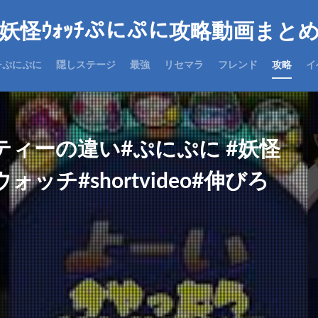
妖怪ｳｫｯﾁぷにぷに攻略動画まと
チぷにぷに
隠しステージ
最強
リセマラ
フレンド
攻略
イ
ィーの違い#ぷにぷに #妖怪
ッチ#shortvideo#伸びろ