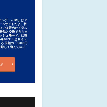
オンゲームDX」は２
ゲームサイトだよ。普
DXでは貯めたメダル
豪華景品と交換できちゃ
ッシュモード」に突
をGET！ 当サイト
ろ 倍額の「3,000円
登録して遊んでみて
ぶ