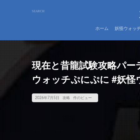
ホーム
妖怪ウォッ
現在と昔龍試験攻略パーテ
ウォッチぷにぷに #妖怪ウォ
2026年7月5日
攻略
件のビュー