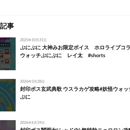
記事
2025年10月31日
ぷにぷに 大神みお限定ボイス ホロライブコ
ウォッチぷにぷに レイ太 #shorts
2026年3月28日
封印ボス玄武典歌 ウスラカゲ攻略#妖怪ウォッ
ぷに
2026年6月19日