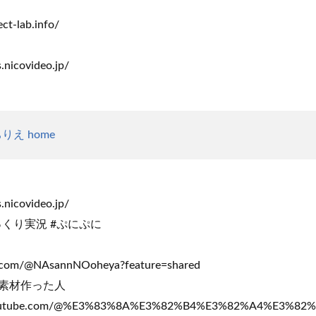
ect-lab.info/
.nicovideo.jp/
りえ home
.nicovideo.jp/
っくり実況 #ぷにぷに
e.com/@NAsannNOoheya?feature=shared
素材作った人
.youtube.com/@%E3%83%8A%E3%82%B4%E3%82%A4%E3%82