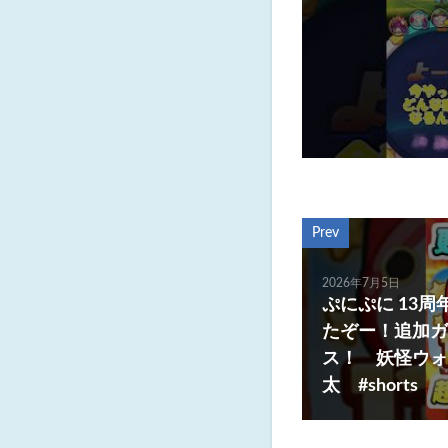
Prev
2026年7月5日
ぷにぷに 13
たぞー！追加ガ
ス！ 妖怪ウォ
太 #shorts