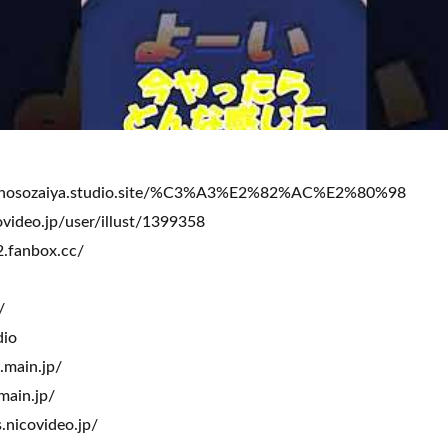
annosozaiya.studio.site/%C3%A3%E2%82%AC%E2%80%98
covideo.jp/user/illust/1399358
2.fanbox.cc/
/
dio
.main.jp/
main.jp/
.nicovideo.jp/