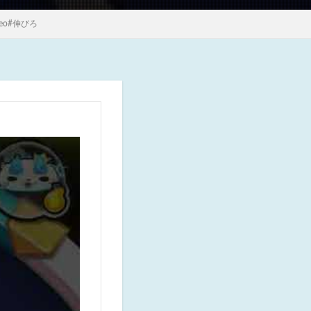
eo#伸びろ