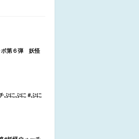
ラボ第６弾 妖怪
チぷにぷに #ぷに