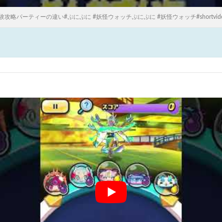
攻略パーティーの違い#ぷにぷに #妖怪ウォッチぷにぷに #妖怪ウォッチ#shortvid