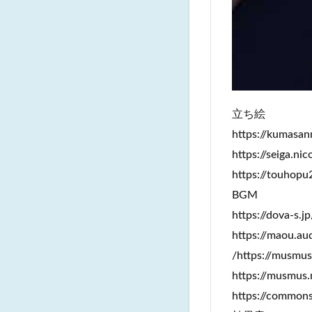
立ち絵
https://kumas
https://seiga.ni
https://touhopu
BGM
https://dova-s.jp
https://maou.au
/https://musmus
https://musmus.
https://commons