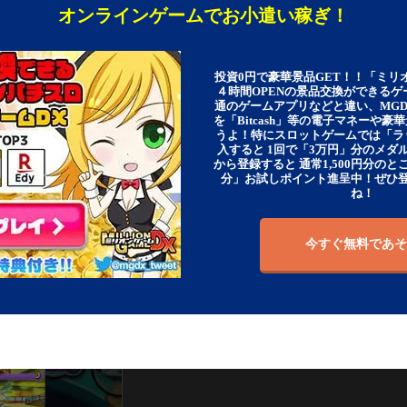
オンラインゲームでお小遣い稼ぎ！
投資0円で豪華景品GET！！「ミリ
４時間OPENの景品交換ができる
通のゲームアプリなどと違い、MG
を「Bitcash」等の電子マネーや
うよ！特にスロットゲームでは「ラ
入すると 1回で「3万円」分のメダル
から登録すると 通常1,500円分のとこ
分」お試しポイント進呈中！ぜひ
ね！
今すぐ無料であそ