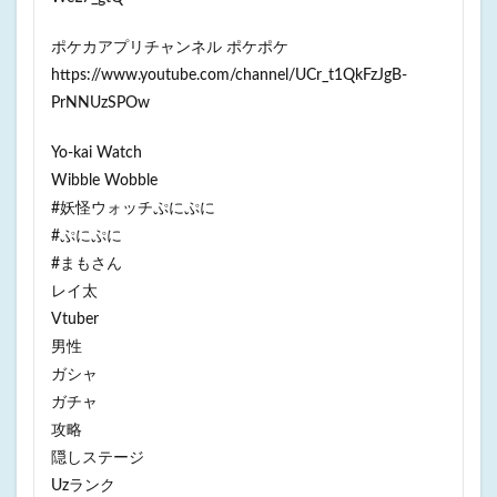
ポケカアプリチャンネル ポケポケ
https://www.youtube.com/channel/UCr_t1QkFzJgB-
PrNNUzSPOw
Yo-kai Watch
Wibble Wobble
#妖怪ウォッチぷにぷに
#ぷにぷに
#まもさん
レイ太
Vtuber
男性
ガシャ
ガチャ
攻略
隠しステージ
Uzランク