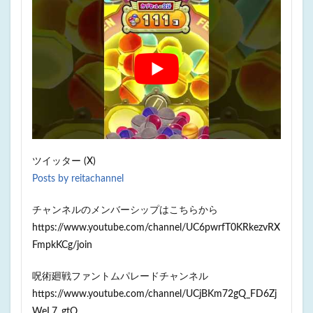
ツイッター (X)
Posts by reitachannel
チャンネルのメンバーシップはこちらから
https://www.youtube.com/channel/UC6pwrfT0KRkezvRX
FmpkKCg/join
呪術廻戦ファントムパレードチャンネル
https://www.youtube.com/channel/UCjBKm72gQ_FD6Zj
WeL7_gtQ