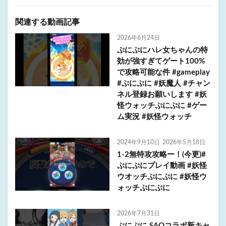
関連する動画記事
2026年6月24日
ぷにぷにハレ女ちゃんの特
効が強すぎてゲート100%
で攻略可能な件 #gameplay
#ぷにぷに #妖魔人 #チャン
ネル登録お願いします #妖
怪ウォッチぷにぷに #ゲー
ム実況 #妖怪ウォッチ
2024年9月10日
2026年5月18日
1-2無特攻攻略ー！(今更)#
ぷにぷにプレイ動画 #妖怪
ウオッチぷにぷに #妖怪ウ
ォッチぷにぷに
2026年7月31日
ぷにぷに SAOコラボ新キャ