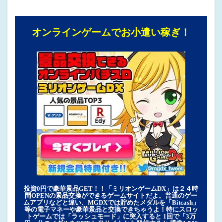
オンラインゲームでお小遣い稼ぎ！
投資0円で豪華景品GET！！「ミリオンゲームDX」は２４時
間OPENの景品交換ができるゲームサイトだよ。普通のゲー
ムアプリなどと違い、MGDXでは貯めたメダルを「Bitcash」
等の電子マネーや豪華景品と交換できちゃうよ！特にスロッ
トゲームでは「ラッシュモード」に突入すると 1回で「3万