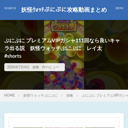
妖怪ｳｫｯﾁぷにぷに攻略動画まとめ
ぷにぷに プレミアムVIPガシャ111回なら良いキャ
ラ出る説 妖怪ウォッチぷにぷに レイ太
#shorts
2026年7月4日
攻略
件のビュー
HOME
妖怪ウォッチぷにぷに
攻略
ぷにぷに プレミアムVIPガシ