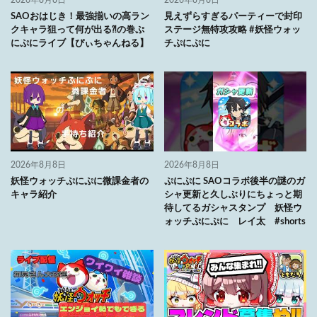
2026年8月8日
2026年8月8日
SAOおはじき！最強揃いの高ラン
見えずらすぎるパーティーで封印
クキャラ狙って何が出る⁈の巻ぷ
ステージ無特攻攻略 #妖怪ウォッ
にぷにライブ【ぴぃちゃんねる】
チぷにぷに
2026年8月8日
2026年8月8日
妖怪ウォッチぷにぷに微課金者の
ぷにぷに SAOコラボ後半の謎のガ
キャラ紹介
シャ更新と久しぶりにちょっと期
待してるガシャスタンプ 妖怪ウ
ォッチぷにぷに レイ太 #shorts