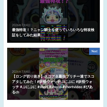
2026年7月4日
最強特攻！？ニャン騎士を使っていろいろな特攻検
証をしてみた結果…
Next
2026年7月4日
【ロング切り抜き】スコアタ最強プリチー達でスコ
アタしてみた！#妖怪ウォッチぷにぷに #妖怪ウォ
ッチ #ぷにぷに #short #shorts #shortvideo #ぴあ
るch