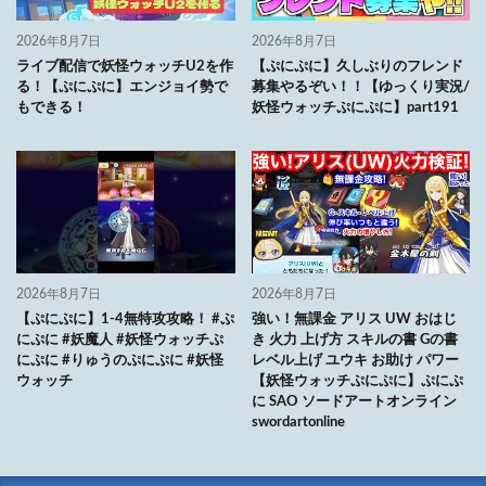
2026年8月7日
2026年8月7日
ライブ配信で妖怪ウォッチU2を作
【ぷにぷに】久しぶりのフレンド
る！【ぷにぷに】エンジョイ勢で
募集やるぞい！！【ゆっくり実況/
もできる！
妖怪ウォッチぷにぷに】part191
2026年8月7日
2026年8月7日
【ぷにぷに】1-4無特攻攻略！ #ぷ
強い！無課金 アリス UW おはじ
にぷに #妖魔人 #妖怪ウォッチぷ
き 火力 上げ方 スキルの書 Gの書
にぷに #りゅうのぷにぷに #妖怪
レベル上げ ユウキ お助け パワー
ウォッチ
【妖怪ウォッチぷにぷに】ぷにぷ
に SAO ソードアートオンライン
swordartonline