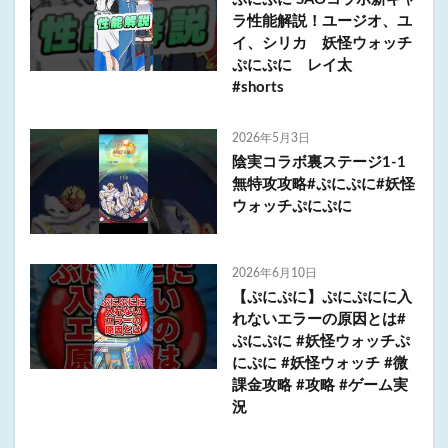
ラ性能解説！ユージオ、ユ
イ、シリカ 妖怪ウォッチ
ぷにぷに レイ太
#shorts
2026年5月3日
陰実コラボ裏ステージ1-1
無特攻攻略#ぷにぷに#妖怪
ウォッチぷにぷに
2026年6月10日
【ぷにぷに】ぷにぷにに入
れないエラーの原因とは#
ぷにぷに #妖怪ウォッチぷ
にぷに #妖怪ウォッチ #微
課金攻略 #攻略 #ゲーム実
況