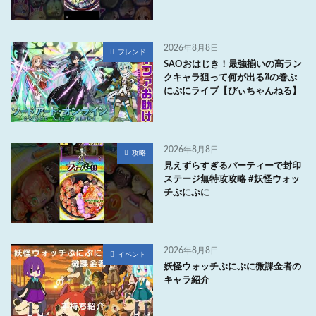
2026年8月8日
フレンド
SAOおはじき！最強揃いの高ラン
クキャラ狙って何が出る⁈の巻ぷ
にぷにライブ【ぴぃちゃんねる】
2026年8月8日
攻略
見えずらすぎるパーティーで封印
ステージ無特攻攻略 #妖怪ウォッ
チぷにぷに
2026年8月8日
イベント
妖怪ウォッチぷにぷに微課金者の
キャラ紹介