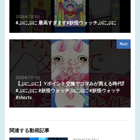
2026年7月3日
#ぷにぷに 最高すぎます#妖怪ウォッチぷにぷに
Next
2026年7月3日
【ぷにぷに】Yポイント交換でコマみが買える時代⁉︎
#ぷにぷに #妖怪ウォッチぷにぷに #妖怪ウォッチ
#shorts
関連する動画記事