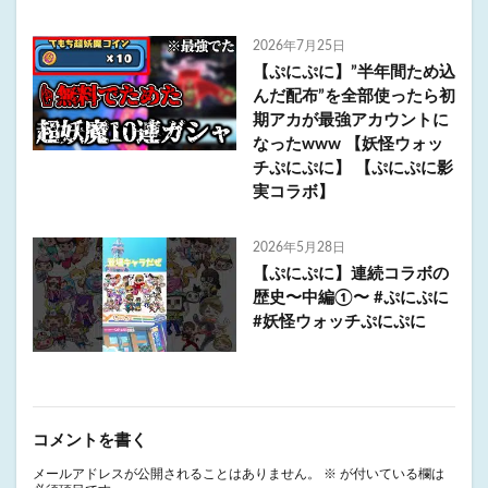
2026年7月25日
【ぷにぷに】”半年間ため込
んだ配布”を全部使ったら初
期アカが最強アカウントに
なったwww 【妖怪ウォッ
チぷにぷに】 【ぷにぷに影
実コラボ】
2026年5月28日
【ぷにぷに】連続コラボの
歴史〜中編①〜 #ぷにぷに
#妖怪ウォッチぷにぷに
コメントを書く
メールアドレスが公開されることはありません。
※
が付いている欄は