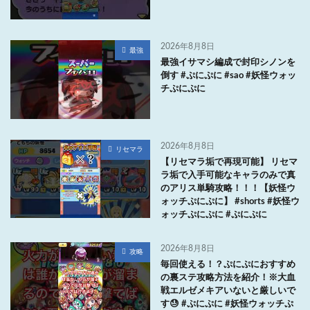
2026年8月8日
最強
最強イサマシ編成で封印シノンを
倒す #ぷにぷに #sao #妖怪ウォッ
チぷにぷに
2026年8月8日
リセマラ
【リセマラ垢で再現可能】 リセマ
ラ垢で入手可能なキャラのみで真
のアリス単騎攻略！！！【妖怪ウ
ォッチぷにぷに】 #shorts #妖怪ウ
ォッチぷにぷに #ぷにぷに
2026年8月8日
攻略
毎回使える！？ぷにぷにおすすめ
の裏ステ攻略方法を紹介！※大血
戦エルゼメキアいないと厳しいで
す😓 #ぷにぷに #妖怪ウォッチぷ