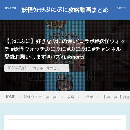
妖怪ｳｫｯﾁぷにぷに攻略動画まとめ
【ぷにぷに】好きなぷにの違い(コラボ)#妖怪ウォッ
チ #妖怪ウォッチぷにぷに #ぷにぷに #チャンネル
登録お願いします #バズれ #shorts
2026年7月3日
コラボ
件のビュー
HOME
妖怪ウォッチぷにぷに
攻略
コラボ
【ぷにぷに】好きな