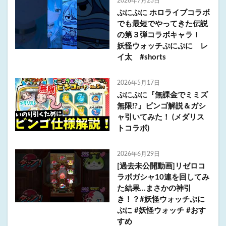
2026年7月23日
ぷにぷに ホロライブコラボ
でも最短でやってきた伝説
の第３弾コラボキャラ！
妖怪ウォッチぷにぷに レ
イ太 #shorts
2026年5月17日
ぷにぷに『無課金でミミズ
無限!?』ビンゴ解説＆ガシ
ャ引いてみた！ (メダリス
トコラボ)
2026年6月29日
[過去未公開動画]リゼロコ
ラボガシャ10連を回してみ
た結果…まさかの神引
き！？#妖怪ウォッチぷに
ぷに #妖怪ウォッチ #おす
すめ