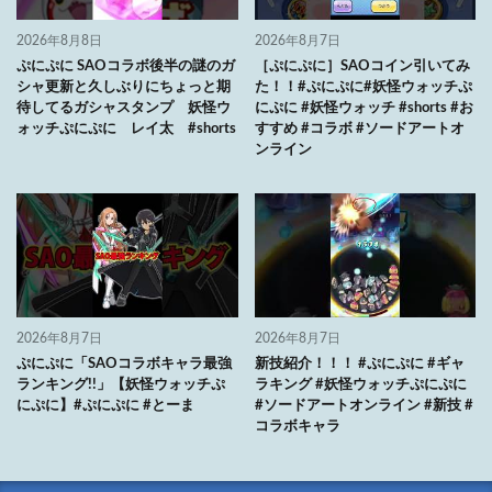
2026年8月8日
2026年8月7日
ぷにぷに SAOコラボ後半の謎のガ
［ぷにぷに］SAOコイン引いてみ
シャ更新と久しぶりにちょっと期
た！！#ぷにぷに#妖怪ウォッチぷ
待してるガシャスタンプ 妖怪ウ
にぷに #妖怪ウォッチ #shorts #お
ォッチぷにぷに レイ太 #shorts
すすめ #コラボ #ソードアートオ
ンライン
2026年8月7日
2026年8月7日
ぷにぷに「SAOコラボキャラ最強
新技紹介！！！ #ぷにぷに #ギャ
ランキング!!」【妖怪ウォッチぷ
ラキング #妖怪ウォッチぷにぷに
にぷに】#ぷにぷに #とーま
#ソードアートオンライン #新技 #
コラボキャラ