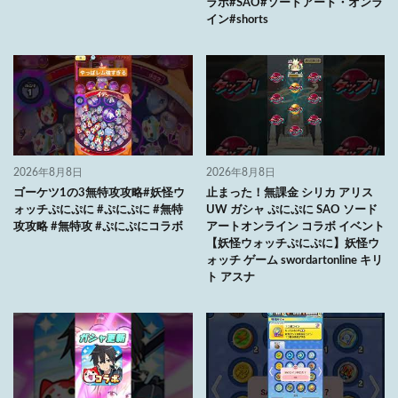
ラボ#SAO#ソードアート・オンラ
イン#shorts
2026年8月8日
2026年8月8日
ゴーケツ1の3無特攻攻略#妖怪ウ
止まった！無課金 シリカ アリス
ォッチぷにぷに #ぷにぷに #無特
UW ガシャ ぷにぷに SAO ソード
攻攻略 #無特攻 #ぷにぷにコラボ
アートオンライン コラボ イベント
【妖怪ウォッチぷにぷに】妖怪ウ
ォッチ ゲーム swordartonline キリ
ト アスナ