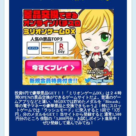
投資0円で豪華景品GET！！「ミリオンゲームDX」は２４時
間OPENの景品交換ができるゲームサイトだよ。普通のゲー
ムアプリなどと違い、MGDXでは貯めたメダルを「Bitcash」
等の電子マネーや豪華景品と交換できちゃうよ！特にスロッ
トゲームでは「ラッシュモード」に突入すると 1回で「3万
円」分のメダルをGET！ 当サイトから登録すると 通常1,500
円分のところ 倍額の「3,000円分」お試しポイント進呈中！
ぜひ登録して遊んでみてね！