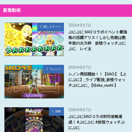
新着動画
2026年8月7日
隠しステージ
ぷにぷに SAOコラボイベント最強
格の活躍アリス！しかし性能は数
年前の火力枠 妖怪ウォッチぷに
ぷに レイ太
2026年8月7日
フレンド
シノン周回開始！！【SAO】【ぷ
にぷに】_ライブ配信_妖怪ウォッ
チぷにぷに_【@oka_nushi 】
2026年8月7日
攻略
ぷにぷにSAOコラボ封印攻略達
成！ #ぷにぷに #妖怪ウォッチぷ
にぷに