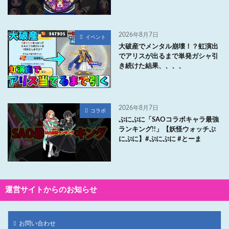
2026年8月7日
イベント
大破産でメンタル崩壊！？虹演出
でアリスが出るまで単発ガシャ引
き続けた結果、、、、
2026年8月7日
コラボ
ぷにぷに「SAOコラボキャラ最強
ランキング!!」【妖怪ウォッチぷ
にぷに】#ぷにぷに #とーま
運営サイトからのお知らせ
お問い合わせ