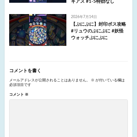
ギアス #1-5特効なし
2026年7月14日
【ぷにぷに】封印ボス攻略
#リュウのぷにぷに #妖怪
ウォッチぷにぷに
コメントを書く
メールアドレスが公開されることはありません。
※
が付いている欄は
必須項目です
コメント
※