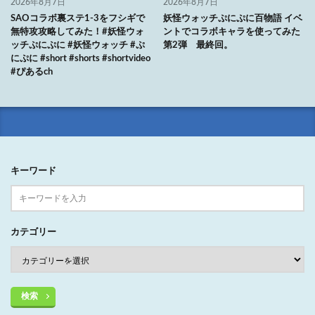
2026年8月7日
2026年8月7日
SAOコラボ裏ステ1-3をフシギで
妖怪ウォッチぷにぷに百物語 イベ
無特攻攻略してみた！#妖怪ウォ
ントでコラボキャラを使ってみた
ッチぷにぷに #妖怪ウォッチ #ぷ
第2弾 最終回。
にぷに #short #shorts #shortvideo
#ぴあるch
キーワード
カテゴリー
検索