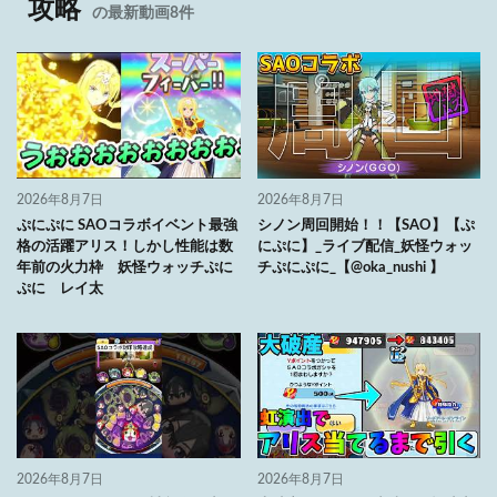
攻略
の最新動画8件
2026年8月7日
2026年8月7日
ぷにぷに SAOコラボイベント最強
シノン周回開始！！【SAO】【ぷ
格の活躍アリス！しかし性能は数
にぷに】_ライブ配信_妖怪ウォッ
年前の火力枠 妖怪ウォッチぷに
チぷにぷに_【@oka_nushi 】
ぷに レイ太
2026年8月7日
2026年8月7日