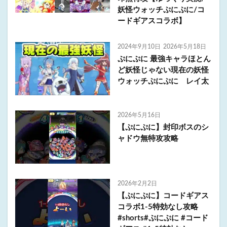
妖怪ウォッチぷにぷに/コ
ードギアスコラボ】
2024年9月10日
2026年5月18日
ぷにぷに 最強キャラほとん
ど妖怪じゃない現在の妖怪
ウォッチぷにぷに レイ太
2026年5月16日
【ぷにぷに】封印ボスのシ
ャドウ無特攻攻略
2026年2月2日
【ぷにぷに】コードギアス
コラボ1-5特効なし攻略
#shorts#ぷにぷに #コード