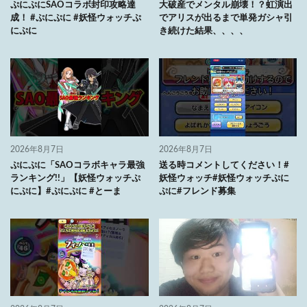
ぷにぷにSAOコラボ封印攻略達
大破産でメンタル崩壊！？虹演出
成！ #ぷにぷに #妖怪ウォッチぷ
でアリスが出るまで単発ガシャ引
にぷに
き続けた結果、、、、
2026年8月7日
2026年8月7日
ぷにぷに「SAOコラボキャラ最強
送る時コメントしてください！#
ランキング!!」【妖怪ウォッチぷ
妖怪ウォッチ#妖怪ウォッチぷに
にぷに】#ぷにぷに #とーま
ぷに#フレンド募集