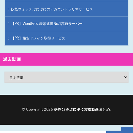
妖怪ウォッチぷにぷにのアカウントフリマサービス
【PR】WordPress表示速度No.1高速サーバー
【PR】格安ドメイン取得サービス
過去動画
© Copyright 2026
妖怪ｳｫｯﾁぷにぷに攻略動画まとめ
.