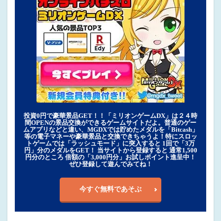
投資0円で豪華景品GET！！「ミリオンゲームDX」は２４時
間OPENの景品交換ができるゲームサイトだよ。普通のゲー
ムアプリなどと違い、MGDXでは貯めたメダルを「Bitcash」
等の電子マネーや豪華景品と交換できちゃうよ！特にスロッ
トゲームでは「ラッシュモード」に突入すると 1回で「3万
円」分のメダルをGET！ 当サイトから登録すると 通常1,500
円分のところ 倍額の「3,000円分」お試しポイント進呈中！
ぜひ登録して遊んでみてね！
今すぐ無料であそぶ