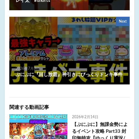
レイ太 #shorts
Next
2026年7月3日
ぷにぷに『回し放題』神引きにびっくりドンキ事件
関連する動画記事
2026年2月14日
【ぷにぷに】無課金勢によ
るイベント攻略 Part33 封
印無特攻【ゆっくり実況/