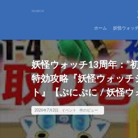
ホーム
妖怪ウォッ
妖怪ウォッチ13周年：”
特効攻略『妖怪ウォッチ
ト』【ぷにぷに / 妖怪
2026年7月2日
イベント
件のビュー