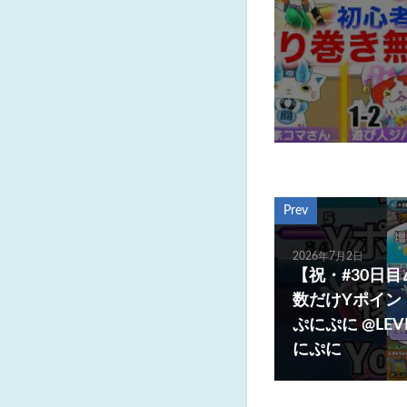
Prev
2026年7月2日
【祝・#30日
数だけYポイントを
ぷにぷに @LEV
にぷに