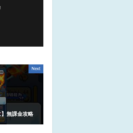
！
Next
に】無課金攻略