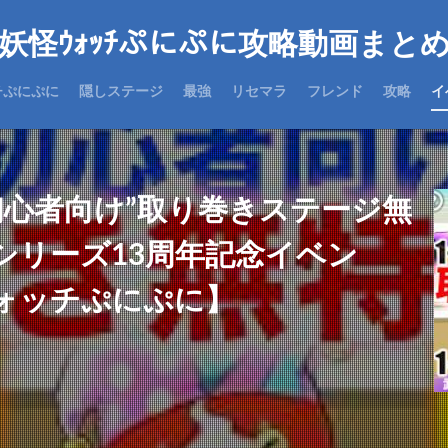
妖怪ｳｫｯﾁぷにぷに攻略動画まと
チぷにぷに
隠しステージ
最強
リセマラ
フレンド
攻略
イ
初心者向け”取り巻きステージ無
シリーズ13周年記念イベン
ウォッチぷにぷに】