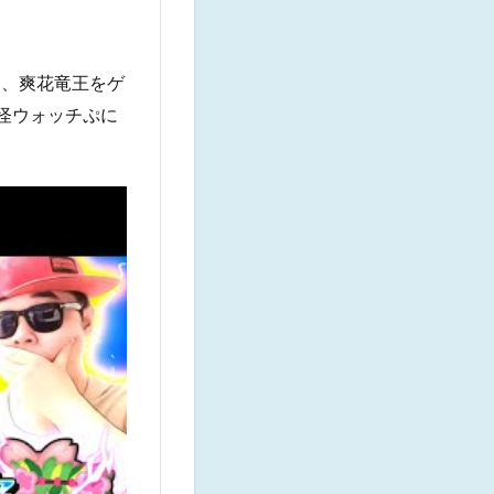
て、爽花竜王をゲ
妖怪ウォッチぷに