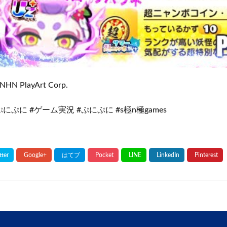
NHN PlayArt Corp.
にぷに #ゲーム実況 #ぷにぷに #s極n極games