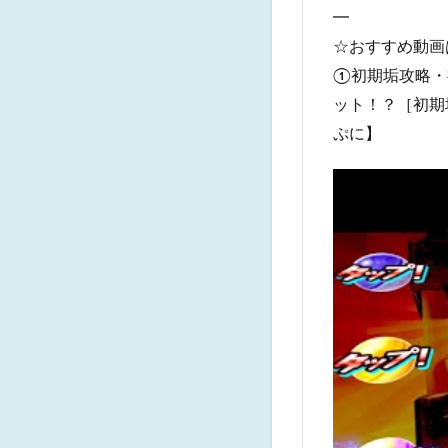
━
☆おすすめ動画
①初期垢攻略・
ット！？［初期垢
ぷに】