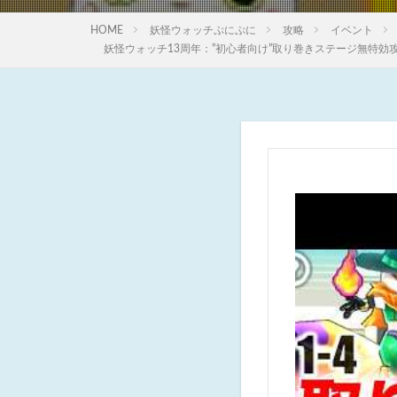
HOME
妖怪ウォッチぷにぷに
攻略
イベント
妖怪ウォッチ13周年：”初心者向け”取り巻きステージ無特効