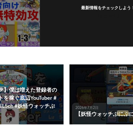
最新情報をチェックしよう
フォローする
目🎉】僕は増えた登録者の
稼ぐ底辺YouTuber #
EL5ch #妖怪ウォッチぷ
2026年7月2日
【妖怪ウォッチぷにぷ