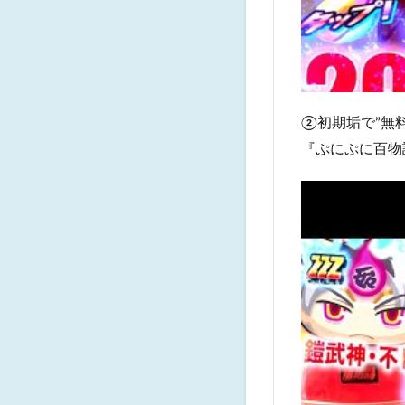
②初期垢で”無料
『ぷにぷに百物