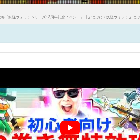
攻略『妖怪ウォッチシリーズ13周年記念イベント』【ぷにぷに / 妖怪ウォッチぷに