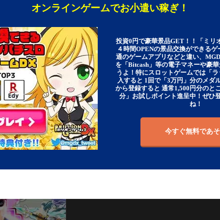
オンラインゲームでお小遣い稼ぎ！
投資0円で豪華景品GET！！「ミリ
４時間OPENの景品交換ができる
通のゲームアプリなどと違い、MG
を「Bitcash」等の電子マネーや
うよ！特にスロットゲームでは「ラ
入すると 1回で「3万円」分のメダル
から登録すると 通常1,500円分のとこ
分」お試しポイント進呈中！ぜひ
ね！
今すぐ無料であそ