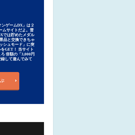
オンゲームDX」は２
ゲームサイトだよ。普
DXでは貯めたメダル
豪華景品と交換できちゃ
ッシュモード」に突
をGET！ 当サイト
ろ 倍額の「3,000円
登録して遊んでみて
ぶ