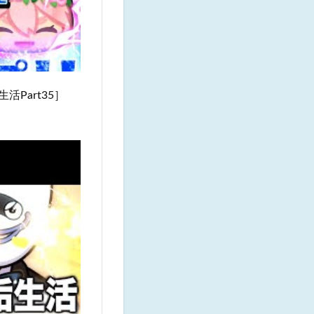
Part35］