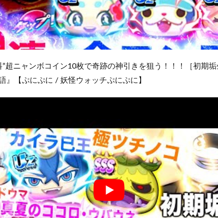
”超ニャンボコイン10枚で奇跡の神引きを狙う！！！［初期垢生活
語』【ぷにぷに / 妖怪ウォッチぷにぷに】