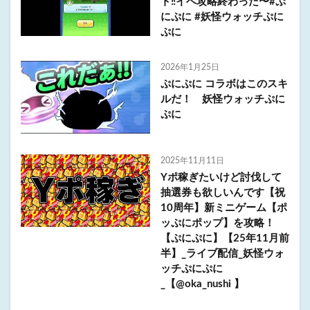
ト‼︎イベ攻略終わった〜#ぷ
にぷに #妖怪ウォッチぷに
ぷに
2026年1月25日
ぷにぷに コラボはこのスキ
ルだ！ 妖怪ウォッチぷに
ぷに
2025年11月11日
Yポ稼ぎたいけど討伐して
抽選券も欲しいんです【祝
10周年】新ミニゲーム【ポ
ッぷにポップ】を攻略！
【ぷにぷに】【25年11月前
半】_ライブ配信_妖怪ウォ
ッチぷにぷに
_【@oka_nushi 】