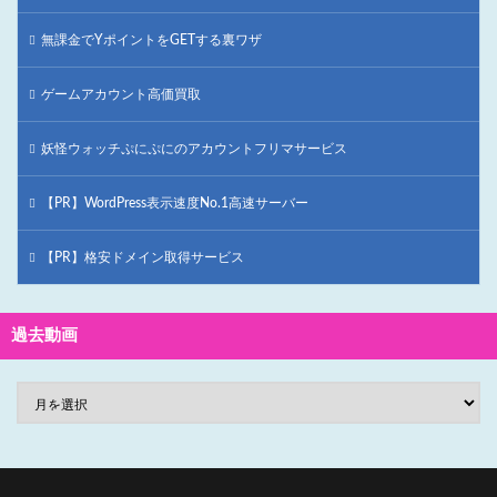
無課金でYポイントをGETする裏ワザ
ゲームアカウント高価買取
妖怪ウォッチぷにぷにのアカウントフリマサービス
【PR】WordPress表示速度No.1高速サーバー
【PR】格安ドメイン取得サービス
過去動画