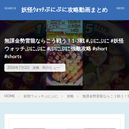
妖怪ｳｫｯﾁぷにぷに攻略動画まとめ
無課金勢雷龍ならこう戦う！1-3戦 #ぷにぷに #妖怪
ウォッチぷにぷに #ぷにぷに強敵攻略 #short
#shorts
2026年7月2日
攻略
件のビュー
HOME
妖怪ウォッチぷにぷに
攻略
無課金勢雷龍ならこう戦う！1-3戦