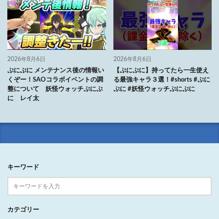
2026年8月6日
2026年8月6日
ぷにぷに メンテナンス後の情報い
【ぷにぷに】持ってたら一生使え
くぞー！SAOコラボイベントの調
る最強キャラ３選！#shorts #ぷに
整について 妖怪ウォッチぷにぷ
ぷに #妖怪ウォッチぷにぷに
に レイ太
キーワード
カテゴリー