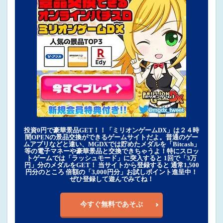
投資0円で豪華景品GET！！「ミリオンゲームDX」は２４時
間OPENの景品交換ができるゲームサイトだよ。普通のゲー
ムアプリなどと違い、MGDXでは貯めたメダルを「Bitcash」
等の電子マネーや豪華景品と交換できちゃうよ！特にスロッ
トゲームでは「ラッシュモード」に突入すると 1回で「3万
円」分のメダルをGET！ 当サイトから登録すると 通常1,500
円分のところ 倍額の「3,000円分」お試しポイント進呈中！
ぜひ登録して遊んでみてね！
今すぐ無料であそぶ