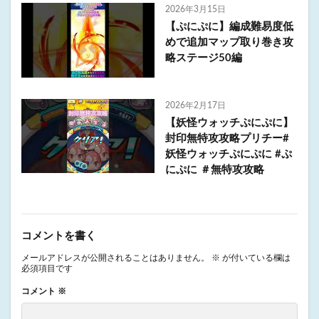
2026年3月15日
【ぷにぷに】編成難易度低
めで追加マップ取り巻き攻
略ステージ50編
2026年2月17日
【妖怪ウォッチぷにぷに】
封印無特攻攻略プリチー#
妖怪ウォッチぷにぷに #ぷ
にぷに ＃無特攻攻略
コメントを書く
メールアドレスが公開されることはありません。
※
が付いている欄は
必須項目です
コメント
※