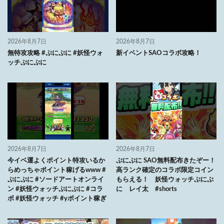
2026年8月7日
2026年8月7日
無特攻攻略 #ぷにぷに #妖怪ウォ
新イベントSAOコラボ攻略！
ッチぷにぷに
2026年8月7日
2026年8月7日
今イベ運よくポイント特攻いるか
ぷにぷに SAO無料配布きたぞー！
らめっちゃポイント稼げるwww #
高ランク確定のコラボ限定コイン
ぷにぷに #ソードアートオンライ
もらえる！ 妖怪ウォッチぷにぷ
ン #妖怪ウォッチぷにぷに #コラ
に レイ太 #shorts
ボ #妖怪ウォッチ #yポイント稼ぎ