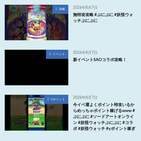
2026年8月7日
攻略
無特攻攻略 #ぷにぷに #妖怪ウォ
ッチぷにぷに
2026年8月7日
イベント
新イベントSAOコラボ攻略！
2026年8月7日
Yポイント
今イベ運よくポイント特攻いるか
らめっちゃポイント稼げるwww #
ぷにぷに #ソードアートオンライ
ン #妖怪ウォッチぷにぷに #コラ
ボ #妖怪ウォッチ #yポイント稼ぎ