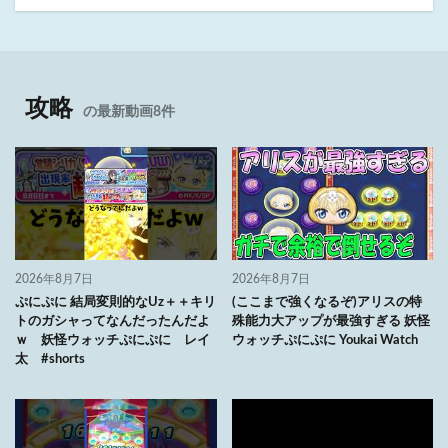
攻略
の最新動画8件
2026年8月7日
2026年8月7日
ぷにぷに 結局変則的なUz＋＋キリ
(ここまで強くなるぞ)アリスの特
トのガシャってなんだったんだよ
殊能力大アップが最強すぎる 妖怪
ｗ 妖怪ウォッチぷにぷに レイ
ウォッチぷにぷに Youkai Watch
太 #shorts