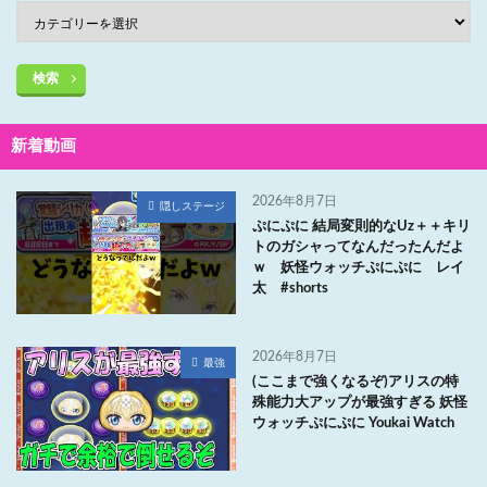
検索
新着動画
2026年8月7日
隠しステージ
ぷにぷに 結局変則的なUz＋＋キリ
トのガシャってなんだったんだよ
ｗ 妖怪ウォッチぷにぷに レイ
太 #shorts
2026年8月7日
最強
(ここまで強くなるぞ)アリスの特
殊能力大アップが最強すぎる 妖怪
ウォッチぷにぷに Youkai Watch