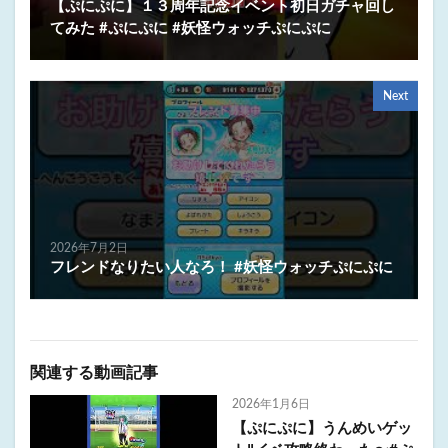
【ぷにぷに】１３周年記念イベント初日ガチャ回し
てみた #ぷにぷに #妖怪ウォッチぷにぷに
Next
2026年7月2日
フレンドなりたい人なろ！ #妖怪ウォッチぷにぷに
関連する動画記事
2026年1月6日
【ぷにぷに】うんめいゲッ