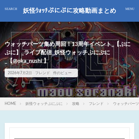
妖怪ｳｫｯﾁぷにぷに攻略動画まとめ
ウォッチパーツ集め周回！13周年イベント_【ぷに
ぷに】_ライブ配信_妖怪ウォッチぷにぷに
_【@oka_nushi 】
2026年7月2日
フレンド
件のビュー
HOME
妖怪ウォッチぷにぷに
攻略
フレンド
ウォッチパーツ集