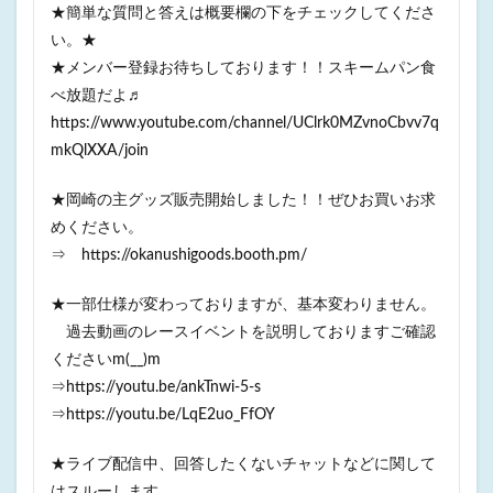
★簡単な質問と答えは概要欄の下をチェックしてくださ
い。★
★メンバー登録お待ちしております！！スキームパン食
べ放題だよ♬
https://www.youtube.com/channel/UClrk0MZvnoCbvv7q
mkQlXXA/join
★岡崎の主グッズ販売開始しました！！ぜひお買いお求
めください。
⇒ https://okanushigoods.booth.pm/
★一部仕様が変わっておりますが、基本変わりません。
過去動画のレースイベントを説明しておりますご確認
くださいm(__)m
⇒https://youtu.be/ankTnwi-5-s
⇒https://youtu.be/LqE2uo_FfOY
★ライブ配信中、回答したくないチャットなどに関して
はスルーします。