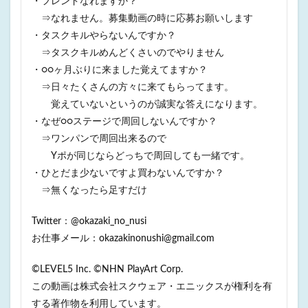
・フレンドなれますか？
⇒なれません。募集動画の時に応募お願いします
・タスクキルやらないんですか？
⇒タスクキルめんどくさいのでやりません
・○○ヶ月ぶりに来ました覚えてますか？
⇒日々たくさんの方々に来てもらってます。
覚えていないというのが誠実な答えになります。
・なぜ○○ステージで周回しないんですか？
⇒ワンパンで周回出来るので
Yポが同じならどっちで周回しても一緒です。
・ひとだま少ないですよ買わないんですか？
⇒無くなったら足すだけ
Twitter：@okazaki_no_nusi
お仕事メール：okazakinonushi@gmail.com
©LEVEL5 Inc. ©NHN PlayArt Corp.
この動画は株式会社スクウェア・エニックスが権利を有
する著作物を利用しています。