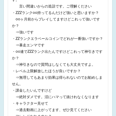
す。
言い間違いからの造語です。ご理解ください
・ZZZランク○○持ってるんだけど強いと思いますか？
○○ヶ月前からプレイしてますけどこれって強いです
か？
⇒強いです
・ZZランクエラベールコインでどれが一番強いですか？
⇒暴走エンマです
・○○連でZZZランク出たんですけどこれって神引きです
か？
⇒神引きなので質問はしなくても大丈夫ですよ。
・レベル上限解放したほうが良いですか？
⇒無理してもあまり効果は得られないのでお勧めしま
せん。
・課金したいんですけど
⇒絶対ダメです。沼にハマって抜けれなくなります
・キャラクター見せて
⇒過去動画に上がってます、ぜひ見てください