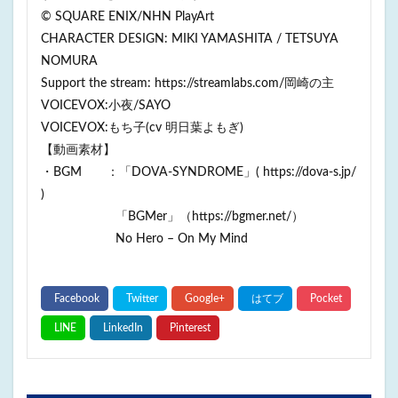
© SQUARE ENIX/NHN PlayArt
CHARACTER DESIGN: MIKI YAMASHITA / TETSUYA
NOMURA
Support the stream: https://streamlabs.com/岡崎の主
VOICEVOX:小夜/SAYO
VOICEVOX:もち子(cv 明日葉よもぎ)
【動画素材】
・BGM ：「DOVA-SYNDROME」( https://dova-s.jp/
)
「BGMer」（https://bgmer.net/）
No Hero – On My Mind