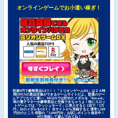
オンラインゲームでお小遣い稼ぎ！
投資0円で豪華景品GET！！「ミリオンゲームDX」は２４時
間OPENの景品交換ができるゲームサイトだよ。普通のゲー
ムアプリなどと違い、MGDXでは貯めたメダルを「Bitcash」
等の電子マネーや豪華景品と交換できちゃうよ！特にスロッ
トゲームでは「ラッシュモード」に突入すると 1回で「3万
円」分のメダルをGET！ 当サイトから登録すると 通常1,500
円分のところ 倍額の「3,000円分」お試しポイント進呈中！
ぜひ登録して遊んでみてね！