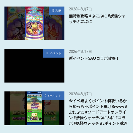
2026年8月7日
攻略
無特攻攻略 #ぷにぷに #妖怪ウォ
ッチぷにぷに
2026年8月7日
イベント
新イベントSAOコラボ攻略！
2026年8月7日
Yポイント
今イベ運よくポイント特攻いるか
らめっちゃポイント稼げるwww #
ぷにぷに #ソードアートオンライ
ン #妖怪ウォッチぷにぷに #コラ
ボ #妖怪ウォッチ #yポイント稼ぎ