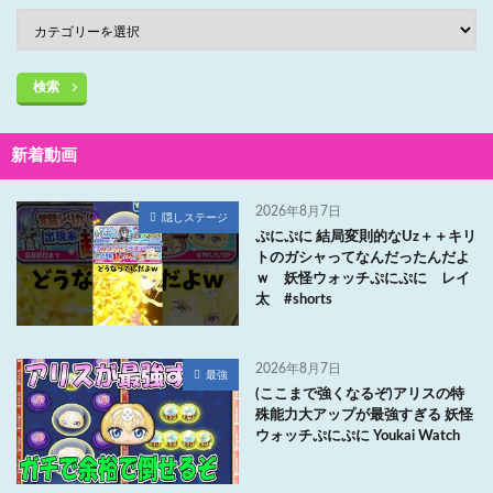
検索
新着動画
2026年8月7日
隠しステージ
ぷにぷに 結局変則的なUz＋＋キリ
トのガシャってなんだったんだよ
ｗ 妖怪ウォッチぷにぷに レイ
太 #shorts
2026年8月7日
最強
(ここまで強くなるぞ)アリスの特
殊能力大アップが最強すぎる 妖怪
ウォッチぷにぷに Youkai Watch