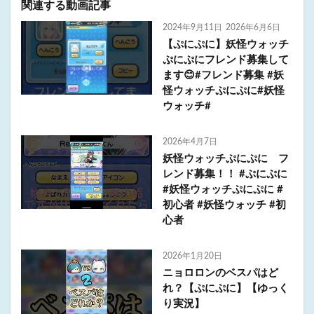
関連する動画記事
2024年9月11日
2026年6月6日
【ぷにぷに】妖怪ウォッチ
ぷにぷにフレンド募集して
ます😊#フレンド募集 #妖
怪ウォッチぷにぷに#妖怪
ウォッチ#
2026年4月7日
妖怪ウォッチぷにぷに フ
レンド募集！！ #ぷにぷに
#妖怪ウォッチぷにぷに #
初心者 #妖怪ウォッチ #初
心者
2026年1月20日
ニョロロンのベスパはど
れ？【ぷにぷに】【ゆっく
り実況】