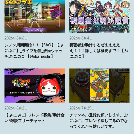
2026年8月6日
2026年8月4日
シノン周回開始！！【SAO】【ぷ
視聴者お助けするぜええええ
にぷに】_ライブ配信_妖怪ウォッ
え！！！詳しくは概要まで！【ぷ
チぷにぷに_【@oka_nushi 】
にぷに 】
2026年8月2日
2026年7月25日
【ぷにぷに】フレンド募集/助け合
チャンネル登録お願いします。ぷ
い/雑談フリーチャット
にぷに、フレンド探してるのでな
ってくれたら嬉しいです。