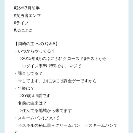
#26年7月前半
#女勇者エンマ
#ライブ
#ぷにぷに
【岡崎の主 への Q＆A】
・いつからやってる？
⇒2015年8月のぷにぷにクローズドβテストから
ログイン率99.99%です。マジで
・課金してる？
⇒してます。ぷにぷには課金ゲーですから
・年齢は？
⇒39歳 ± 4歳です
・名前の由来は？
⇒住んでる地域から来てます
・スキームパンについて
⇒スキルの秘伝書＋クリームパン ＝スキームパンで