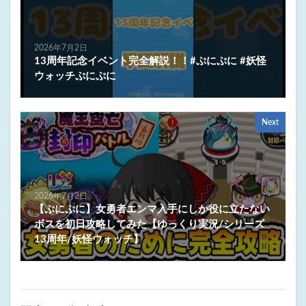
2026年7月2日
13周年記念イベント完全解説！！#ぷにぷに #妖怪
ウォッチぷにぷに
Next
2026年7月2日
【ぷにぷに】女勇者エンマ入手にしか役に立たない
ボスを初日攻略してみた【ゆっくり実況/シリーズ
13周年/妖怪ウォッチ】