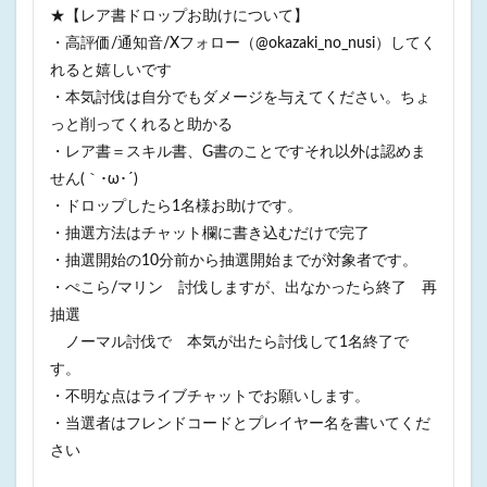
★【レア書ドロップお助けについて】
・高評価/通知音/Xフォロー（@okazaki_no_nusi）してく
れると嬉しいです
・本気討伐は自分でもダメージを与えてください。ちょ
っと削ってくれると助かる
・レア書＝スキル書、G書のことですそれ以外は認めま
せん(｀･ω･´)
・ドロップしたら1名様お助けです。
・抽選方法はチャット欄に書き込むだけで完了
・抽選開始の10分前から抽選開始までが対象者です。
・ぺこら/マリン 討伐しますが、出なかったら終了 再
抽選
ノーマル討伐で 本気が出たら討伐して1名終了で
す。
・不明な点はライブチャットでお願いします。
・当選者はフレンドコードとプレイヤー名を書いてくだ
さい