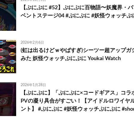
【ぷにぷに #52】ぷにぷに百物語〜妖魔界・バ
ベントステージ04 #ぷにぷに #妖怪ウォッチぷ
2026年2月6日
(虹は出るけどｗやばすぎ)シーツー超アップガ
みた 妖怪ウォッチぷにぷに Youkai Watch
2026年1月28日
【ぷにぷに】「ぷにぷに×コードギアス」コラ
PVの凝り具合がすごい！【アイドルロワイヤル
ント】 #ぷにぷに #妖怪ウォッチぷにぷに #shor