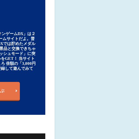
オンゲームDX」は２
ゲームサイトだよ。普
DXでは貯めたメダル
豪華景品と交換できちゃ
ッシュモード」に突
をGET！ 当サイト
ろ 倍額の「3,000円
登録して遊んでみて
ぶ