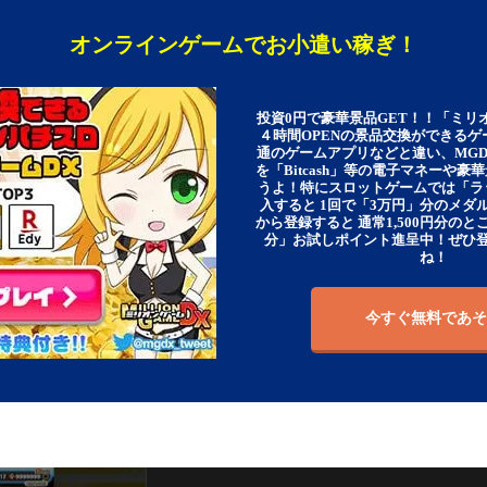
オンラインゲームでお小遣い稼ぎ！
投資0円で豪華景品GET！！「ミリ
４時間OPENの景品交換ができる
通のゲームアプリなどと違い、MG
を「Bitcash」等の電子マネーや
うよ！特にスロットゲームでは「ラ
入すると 1回で「3万円」分のメダル
から登録すると 通常1,500円分のとこ
分」お試しポイント進呈中！ぜひ
ね！
今すぐ無料であそ