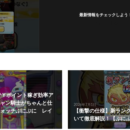
最新情報をチェックしよう
フォローする
でＹポイント稼ぎ効率ア
ャン騎士がちゃんと仕
2026年7月1日
ォッチぷにぷに レイ
【衝撃の仕様】新ラン
いて徹底解説！【ぷに