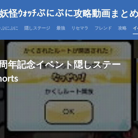
妖怪ｳｫｯﾁぷにぷに攻略動画まと
チぷにぷに
隠しステージ
最強
リセマラ
フレンド
攻略
イ
3周年記念イベント隠しステー
rts