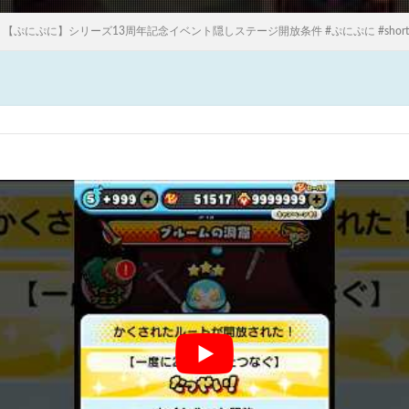
【ぷにぷに】シリーズ13周年記念イベント隠しステージ開放条件 #ぷにぷに #short