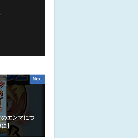
！
Next
クのエンマにつ
ぷに】