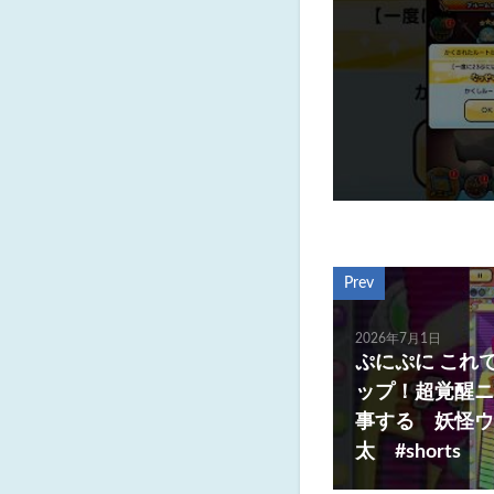
Prev
2026年7月1日
ぷにぷに これ
ップ！超覚醒ニ
事する 妖怪ウ
太 #shorts