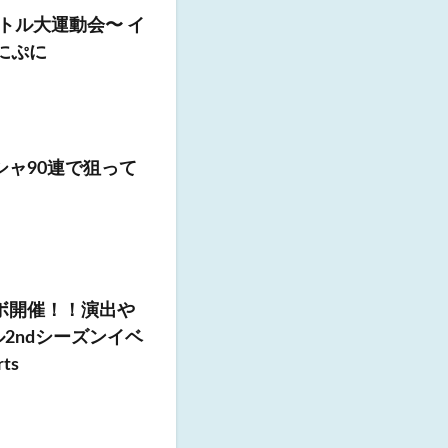
トル大運動会〜 イ
にぷに
シャ90連で狙って
ボ開催！！演出や
2ndシーズンイベ
ts