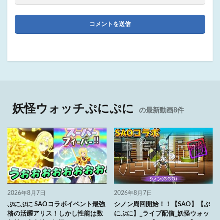
妖怪ウォッチぷにぷに
の最新動画8件
2026年8月7日
2026年8月7日
ぷにぷに SAOコラボイベント最強
シノン周回開始！！【SAO】【ぷ
格の活躍アリス！しかし性能は数
にぷに】_ライブ配信_妖怪ウォッ