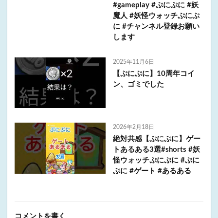
#gameplay #ぷにぷに #妖
魔人 #妖怪ウォッチぷにぷ
に #チャンネル登録お願い
します
2025年11月6日
【ぷにぷに】10周年コイ
ン、ゴミでした
2026年2月18日
絶対共感【ぷにぷに】ゲー
トあるある3選#shorts #妖
怪ウォッチぷにぷに #ぷに
ぷに #ゲート #あるある
コメントを書く