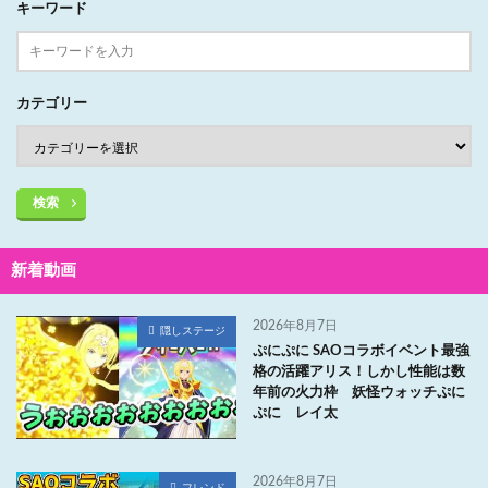
キーワード
カテゴリー
検索
新着動画
2026年8月7日
隠しステージ
ぷにぷに SAOコラボイベント最強
格の活躍アリス！しかし性能は数
年前の火力枠 妖怪ウォッチぷに
ぷに レイ太
2026年8月7日
フレンド