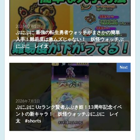
2026年7月1日
ぷにぷに 最強の転生勇者ウォッチがまさかの簡単
入手！難易度は激ムズじゃない！ 妖怪ウォッチぷ
にぷに レイ太
Next
2026年7月1日
ぷにぷに Uzランク賢者ふぶき姫！13周年記念イベ
ントの新キャラ！ 妖怪ウォッチぷにぷに レイ
太 #shorts