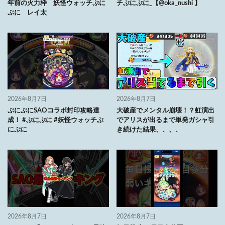
年前の火力枠 妖怪ウォッチぷに
チぷにぷに_【@oka_nushi 】
ぷに レイ太
2026年8月7日
2026年8月7日
ぷにぷにSAOコラボ封印攻略達
大破産でメンタル崩壊！？虹演出
成！ #ぷにぷに #妖怪ウォッチぷ
でアリスが出るまで単発ガシャ引
にぷに
き続けた結果、、、、
2026年8月7日
2026年8月7日