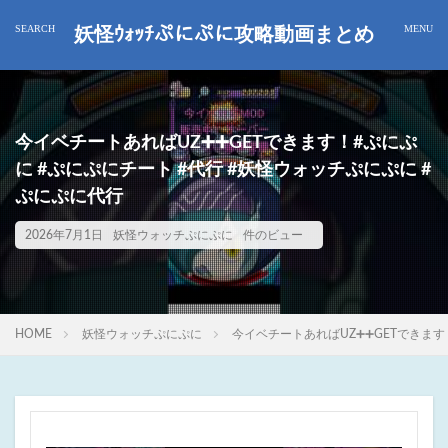
妖怪ｳｫｯﾁぷにぷに攻略動画まとめ
今イベチートあればUZ➕➕GETできます！#ぷにぷ
に #ぷにぷにチート #代行 #妖怪ウォッチぷにぷに #
ぷにぷに代行
2026年7月1日
妖怪ウォッチぷにぷに
件のビュー
HOME
妖怪ウォッチぷにぷに
今イベチートあればUZ➕➕GETできます