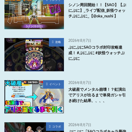
シノン周回開始！！【SAO】【ぷ
にぷに】_ライブ配信_妖怪ウォッ
チぷにぷに_【@oka_nushi 】
2026年8月7日
攻略
ぷにぷにSAOコラボ封印攻略達
成！ #ぷにぷに #妖怪ウォッチぷ
にぷに
2026年8月7日
イベント
大破産でメンタル崩壊！？虹演出
でアリスが出るまで単発ガシャ引
き続けた結果、、、、
2026年8月7日
コラボ
ぷにぷに「SAOコラボキャラ最強