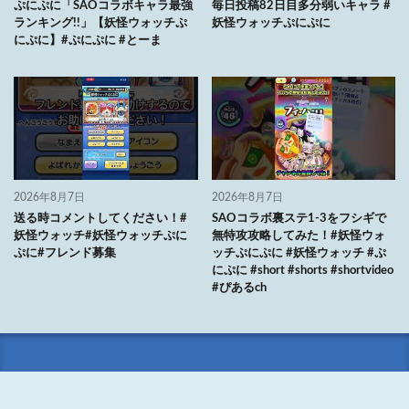
ぷにぷに「SAOコラボキャラ最強
毎日投稿82日目多分弱いキャラ #
ランキング!!」【妖怪ウォッチぷ
妖怪ウォッチぷにぷに
にぷに】#ぷにぷに #とーま
2026年8月7日
2026年8月7日
送る時コメントしてください！#
SAOコラボ裏ステ1-3をフシギで
妖怪ウォッチ#妖怪ウォッチぷに
無特攻攻略してみた！#妖怪ウォ
ぷに#フレンド募集
ッチぷにぷに #妖怪ウォッチ #ぷ
にぷに #short #shorts #shortvideo
#ぴあるch