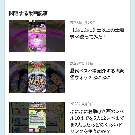
関連する動画記事
2026年1月28日
【ぷにぷに】zz以上の土蜘
蛛×4使ってみた！
2026年1月6日
歴代ベスパを紹介する #妖
怪ウォッチぷにぷに
2026年4月9日
ぷにぷにお助け企画のレベ
ル10までを5人12レベまで
を2人したらどのくらいド
リンクを使うのか？