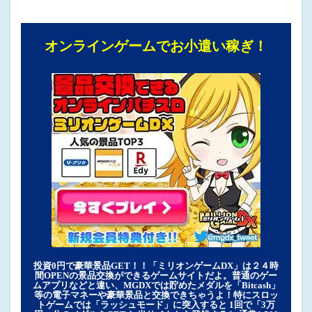
オンラインゲームでお小遣い稼ぎ！
投資0円で豪華景品GET！！「ミリオンゲームDX」は２４時
間OPENの景品交換ができるゲームサイトだよ。普通のゲー
ムアプリなどと違い、MGDXでは貯めたメダルを「Bitcash」
等の電子マネーや豪華景品と交換できちゃうよ！特にスロッ
トゲームでは「ラッシュモード」に突入すると 1回で「3万