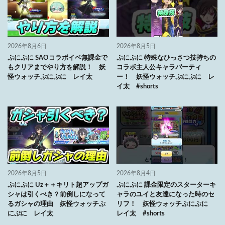
2026年8月6日
2026年8月5日
ぷにぷに SAOコラボイベ無課金で
ぷにぷに 特殊なひっさつ技持ちの
もクリアまでやり方を解説！ 妖
コラボ主人公キャラパーティ
怪ウォッチぷにぷに レイ太
ー！ 妖怪ウォッチぷにぷに レ
イ太 #shorts
2026年8月5日
2026年8月4日
ぷにぷに Uz＋＋キリト超アップガ
ぷにぷに 課金限定のスターターキ
シャは引くべき？前倒しになって
ャラのユイと友達になった時のセ
るガシャの理由 妖怪ウォッチぷ
リフ！ 妖怪ウォッチぷにぷに
にぷに レイ太
レイ太 #shorts