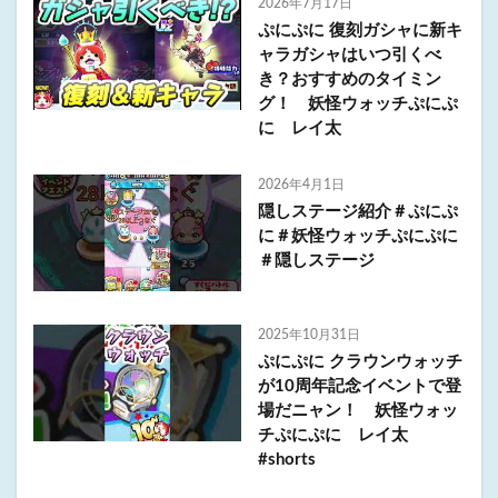
2026年7月17日
ぷにぷに 復刻ガシャに新キ
ャラガシャはいつ引くべ
き？おすすめのタイミン
グ！ 妖怪ウォッチぷにぷ
に レイ太
2026年4月1日
隠しステージ紹介＃ぷにぷ
に＃妖怪ウォッチぷにぷに
＃隠しステージ
2025年10月31日
ぷにぷに クラウンウォッチ
が10周年記念イベントで登
場だニャン！ 妖怪ウォッ
チぷにぷに レイ太
#shorts