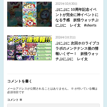
2025年10月30日
ぷにぷに 10周年記念イベ
ントが完全に神イベントに
なる予感 妖怪ウォッチぷ
にぷに レイ太 #shorts
2026年3月31日
ぷにぷに 次回ホロライブコ
ラボのメンテナンス後の情
報いくぞー！ 妖怪ウォッ
チぷにぷに レイ太
コメントを書く
メールアドレスが公開されることはありません。
※
が付いている欄は
必須項目です
コメント
※