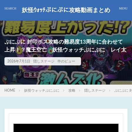
妖怪ｳｫｯﾁぷにぷに攻略動画まとめ
ぷにぷに 封印ボス攻略の難易度13周年に合わせて
上昇！？魔王空亡 妖怪ウォッチぷにぷに レイ太
2026年7月1日
隠しステージ
件のビュー
HOME
妖怪ウォッチぷにぷに
攻略
隠しステージ
ぷにぷに 