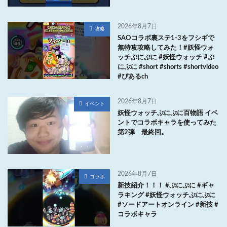
2026年8月7日
攻略
SAOコラボ裏ステ1-3をフシギで
無特攻攻略してみた！#妖怪ウォ
ッチぷにぷに #妖怪ウォッチ #ぷ
にぷに #short #shorts #shortvideo
#ぴあるch
2026年8月7日
イベント
妖怪ウォッチぷにぷに百物語 イベ
ントでコラボキャラを使ってみた
第2弾 最終回。
2026年8月7日
コラボ
新技紹介！！！ #ぷにぷに #ギャ
ラキング #妖怪ウォッチぷにぷに
#ソードアートオンライン #新技 #
コラボキャラ