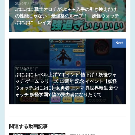
2026年7月1日
ぷにぷに 戦士オロチがUz＋＋入手の引き換えだけ
の性能じゃない！最強格のループ！ 妖怪ウォッチ
ぷにぷに レイ太
Next
2026年7月1日
ぷにぷに レベル上げ Yポイント 値下げ！妖怪ウォ
ッチ ゲーム シリーズ 13周年 記念 イベント【妖怪
ウォッチぷにぷに】女勇者 エンマ 異世界転生 新ウ
ォッチ 妖怪学園Y 陰の実力者になりたくて
関連する動画記事