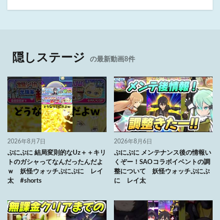
隠しステージ
の最新動画8件
2026年8月7日
2026年8月6日
ぷにぷに 結局変則的なUz＋＋キリ
ぷにぷに メンテナンス後の情報い
トのガシャってなんだったんだよ
くぞー！SAOコラボイベントの調
ｗ 妖怪ウォッチぷにぷに レイ
整について 妖怪ウォッチぷにぷ
太 #shorts
に レイ太