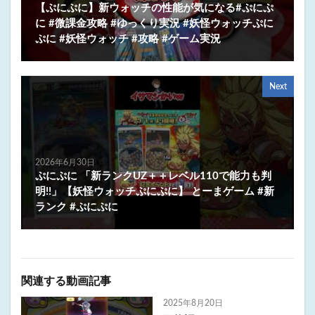
【ぷにぷに】新ウォッチの性能が気になる#ぷにぷ
に #微課金攻略 #ゆっくり実況 #妖怪ウォッチぷに
ぷに #妖怪ウォッチ #攻略 #ゲーム実況
Next
2026年6月30日
ぷにぷに 「新ランクUZ＋＋レベル110で能力も判
明!!」【妖怪ウォッチぷにぷに】 とーまゲーム #新
ランク #ぷにぷに
関連する動画記事
2025年8月20日