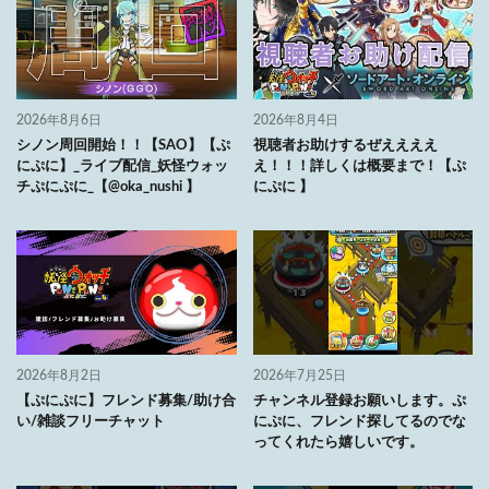
2026年8月6日
2026年8月4日
シノン周回開始！！【SAO】【ぷ
視聴者お助けするぜええええ
にぷに】_ライブ配信_妖怪ウォッ
え！！！詳しくは概要まで！【ぷ
チぷにぷに_【@oka_nushi 】
にぷに 】
2026年8月2日
2026年7月25日
【ぷにぷに】フレンド募集/助け合
チャンネル登録お願いします。ぷ
い/雑談フリーチャット
にぷに、フレンド探してるのでな
ってくれたら嬉しいです。