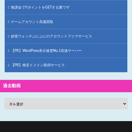
無課金でYポイントをGETする裏ワザ
ゲームアカウント高価買取
妖怪ウォッチぷにぷにのアカウントフリマサービス
【PR】WordPress表示速度No.1高速サーバー
【PR】格安ドメイン取得サービス
過去動画