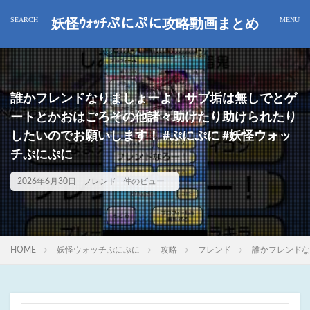
妖怪ｳｫｯﾁぷにぷに攻略動画まとめ
誰かフレンドなりましょーよ！サブ垢は無しでとゲ
ートとかおはごろその他諸々助けたり助けられたり
したいのでお願いします！ #ぷにぷに #妖怪ウォッ
チぷにぷに
2026年6月30日
フレンド
件のビュー
HOME
妖怪ウォッチぷにぷに
攻略
フレンド
誰かフレンドな