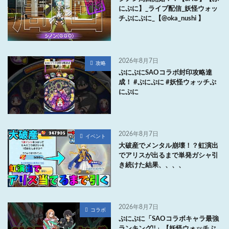
にぷに】_ライブ配信_妖怪ウォッ
チぷにぷに_【@oka_nushi 】
2026年8月7日
攻略
ぷにぷにSAOコラボ封印攻略達
成！ #ぷにぷに #妖怪ウォッチぷ
にぷに
2026年8月7日
イベント
大破産でメンタル崩壊！？虹演出
でアリスが出るまで単発ガシャ引
き続けた結果、、、、
2026年8月7日
コラボ
ぷにぷに「SAOコラボキャラ最強
ランキング!!」【妖怪ウォッチぷ