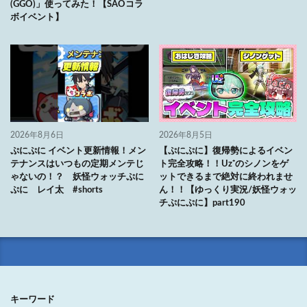
(GGO)」使ってみた！【SAOコラ
ボイベント】
2026年8月6日
2026年8月5日
ぷにぷに イベント更新情報！メン
【ぷにぷに】復帰勢によるイベン
テナンスはいつもの定期メンテじ
ト完全攻略！！Uz⁺のシノンをゲ
ゃないの！？ 妖怪ウォッチぷに
ットできるまで絶対に終われませ
ぷに レイ太 #shorts
ん！！【ゆっくり実況/妖怪ウォッ
チぷにぷに】part190
キーワード