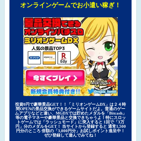
オンラインゲームでお小遣い稼ぎ！
投資0円で豪華景品GET！！「ミリオンゲームDX」は２４時
間OPENの景品交換ができるゲームサイトだよ。普通のゲー
ムアプリなどと違い、MGDXでは貯めたメダルを「Bitcash」
等の電子マネーや豪華景品と交換できちゃうよ！特にスロッ
トゲームでは「ラッシュモード」に突入すると 1回で「3万
円」分のメダルをGET！ 当サイトから登録すると 通常1,500
円分のところ 倍額の「3,000円分」お試しポイント進呈中！
ぜひ登録して遊んでみてね！