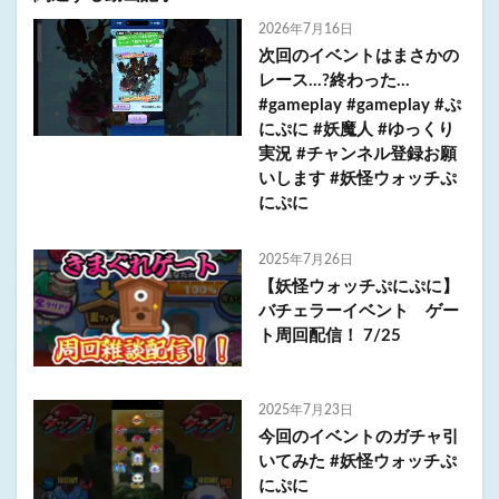
2026年7月16日
次回のイベントはまさかの
レース…?終わった…
#gameplay #gameplay #ぷ
にぷに #妖魔人 #ゆっくり
実況 #チャンネル登録お願
いします #妖怪ウォッチぷ
にぷに
2025年7月26日
【妖怪ウォッチぷにぷに】
バチェラーイベント ゲー
ト周回配信！ 7/25
2025年7月23日
今回のイベントのガチャ引
いてみた #妖怪ウォッチぷ
にぷに