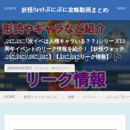
妖怪ｳｫｯﾁぷにぷに攻略動画まとめ
ぷにぷに｢次イベは人権キャラいる？？｣シリーズ13
周年イベントのリーク情報を紹介！【妖怪ウォッチ
ぷにぷに/ぷにぷに】【ぷにぷにリーク情報】
2026年6月30日
イベント
件のビュー
HOME
妖怪ウォッチぷにぷに
攻略
イベント
ぷにぷに｢次イ