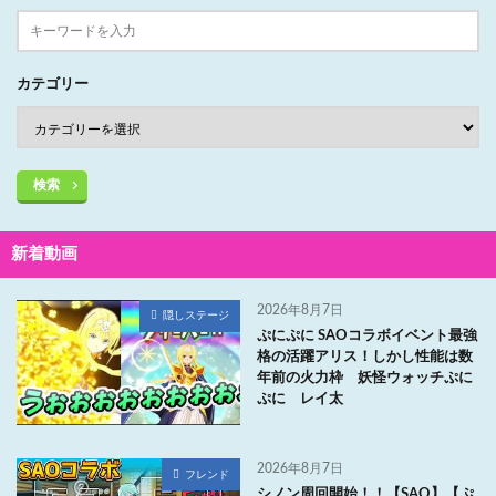
カテゴリー
検索
新着動画
2026年8月7日
隠しステージ
ぷにぷに SAOコラボイベント最強
格の活躍アリス！しかし性能は数
年前の火力枠 妖怪ウォッチぷに
ぷに レイ太
2026年8月7日
フレンド
シノン周回開始！！【SAO】【ぷ