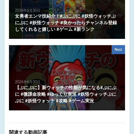
2026年6月30日
女勇者エンマ技紹介！#ぷにぷに #妖怪ウォッチぷ
にぷに #妖怪ウォッチ #良かったらチャンネル登録
してくれると嬉しい #ゲーム #新ランク
Next
2026年6月30日
【ぷにぷに】新ウォッチの性能が気になる#ぷにぷ
に #微課金攻略 #ゆっくり実況 #妖怪ウォッチぷに
ぷに #妖怪ウォッチ #攻略 #ゲーム実況
関連する動画記事