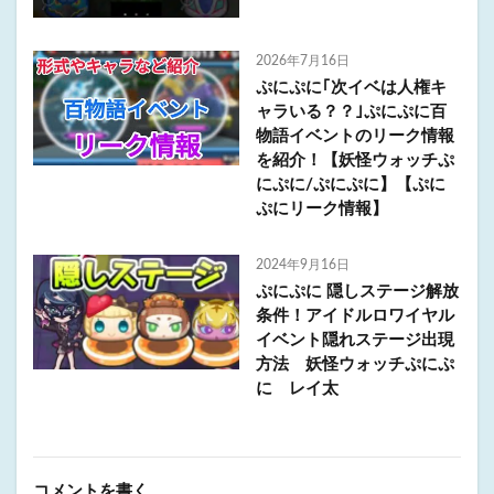
2026年7月16日
ぷにぷに｢次イベは人権キ
ャラいる？？｣ぷにぷに百
物語イベントのリーク情報
を紹介！【妖怪ウォッチぷ
にぷに/ぷにぷに】【ぷに
ぷにリーク情報】
2024年9月16日
ぷにぷに 隠しステージ解放
条件！アイドルロワイヤル
イベント隠れステージ出現
方法 妖怪ウォッチぷにぷ
に レイ太
コメントを書く