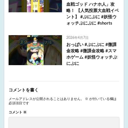
血戦ゴッド ハナホ人」攻
略！ 【人気投票大血戦イベ
ント】 #ぷにぷに #妖怪ウ
ォッチぷにぷに #shorts
2026年4月7日
おっぱい #ぷにぷに #微課
金攻略 #微課金攻略 #スマ
ホゲーム #妖怪ウォッチぷ
にぷに
コメントを書く
メールアドレスが公開されることはありません。
※
が付いている欄は
必須項目です
コメント
※