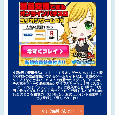
投資0円で豪華景品GET！！「ミリオンゲームDX」は２４時
間OPENの景品交換ができるゲームサイトだよ。普通のゲー
ムアプリなどと違い、MGDXでは貯めたメダルを「Bitcash」
等の電子マネーや豪華景品と交換できちゃうよ！特にスロッ
トゲームでは「ラッシュモード」に突入すると 1回で「3万
円」分のメダルをGET！ 当サイトから登録すると 通常1,500
円分のところ 倍額の「3,000円分」お試しポイント進呈中！
ぜひ登録して遊んでみてね！
今すぐ無料であそぶ