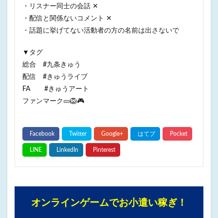
・リスナー同士の会話 ✕
・配信と関係ないコメント ✕
・話題に挙げてない活動者の方の名前は出さないで
▼タグ
総合 #九条きゅう
配信 #きゅうライブ
FA #きゅうアート
ファンマーク🥒🦁🎮
オンラインゲームでお小遣い稼ぎ！