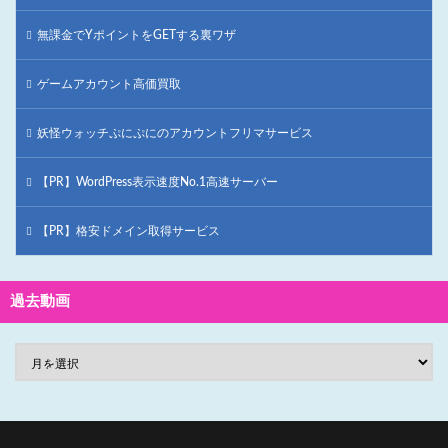
無課金でYポイントをGETする裏ワザ
ゲームアカウント高価買取
妖怪ウォッチぷにぷにのアカウントフリマサービス
【PR】WordPress表示速度No.1高速サーバー
【PR】格安ドメイン取得サービス
過去動画