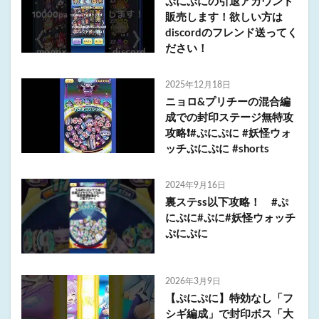
ぷにぷにの引退アカウント
販売します！欲しい方は
discordのフレンド送ってく
ださい！
2025年12月18日
ニョロ&プリチーの混合編
成での封印ステージ無特攻
攻略❗️#ぷにぷに #妖怪ウォ
ッチぷにぷに #shorts
2024年9月16日
裏ステss以下攻略！ #ぷ
にぷに#ぷに#妖怪ウォッチ
ぷにぷに
2026年3月9日
【ぷにぷに】特効なし「フ
シギ編成」で封印ボス「大