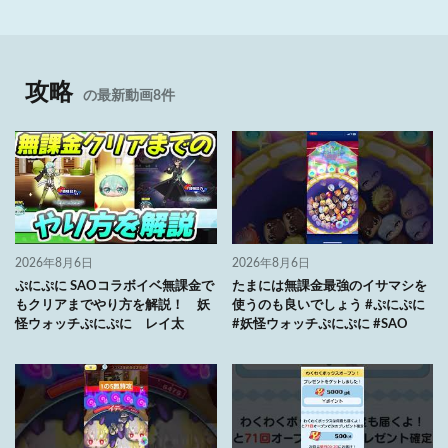
攻略
の最新動画8件
2026年8月6日
2026年8月6日
ぷにぷに SAOコラボイベ無課金で
たまには無課金最強のイサマシを
もクリアまでやり方を解説！ 妖
使うのも良いでしょう #ぷにぷに
怪ウォッチぷにぷに レイ太
#妖怪ウォッチぷにぷに #SAO