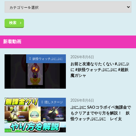
検索
新着動画
2026年8月6日
妖怪ウォッチぷにぷに
お前と友達なりたくない #ぷにぷ
に #妖怪ウォッチぷにぷに #超妖
魔ガシャ
2026年8月6日
隠しステージ
ぷにぷに SAOコラボイベ無課金で
もクリアまでやり方を解説！ 妖
怪ウォッチぷにぷに レイ太