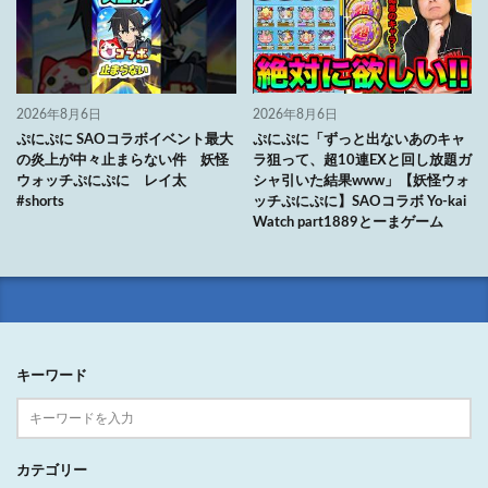
2026年8月6日
2026年8月6日
ぷにぷに SAOコラボイベント最大
ぷにぷに「ずっと出ないあのキャ
の炎上が中々止まらない件 妖怪
ラ狙って、超10連EXと回し放題ガ
ウォッチぷにぷに レイ太
シャ引いた結果www」【妖怪ウォ
#shorts
ッチぷにぷに】SAOコラボ Yo-kai
Watch part1889とーまゲーム
キーワード
カテゴリー