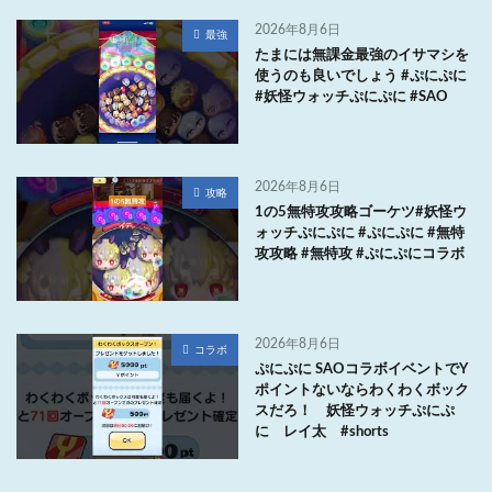
2026年8月6日
最強
たまには無課金最強のイサマシを
使うのも良いでしょう #ぷにぷに
#妖怪ウォッチぷにぷに #SAO
2026年8月6日
攻略
1の5無特攻攻略ゴーケツ#妖怪ウ
ォッチぷにぷに #ぷにぷに #無特
攻攻略 #無特攻 #ぷにぷにコラボ
2026年8月6日
コラボ
ぷにぷに SAOコラボイベントでY
ポイントないならわくわくボック
スだろ！ 妖怪ウォッチぷにぷ
に レイ太 #shorts