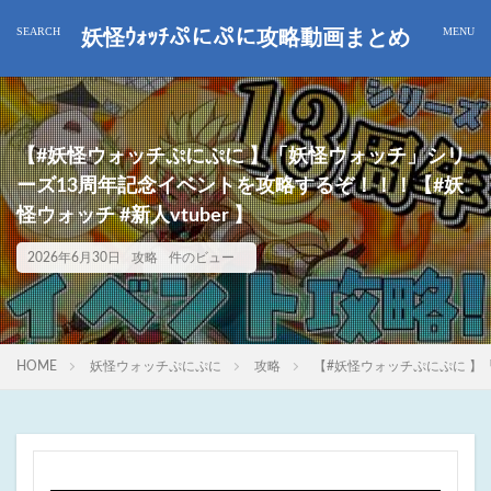
妖怪ｳｫｯﾁぷにぷに攻略動画まとめ
【#妖怪ウォッチぷにぷに 】「妖怪ウォッチ」シリ
ーズ13周年記念イベントを攻略するぞ！！！【#妖
怪ウォッチ #新人vtuber 】
2026年6月30日
攻略
件のビュー
HOME
妖怪ウォッチぷにぷに
攻略
【#妖怪ウォッチぷにぷに 】「