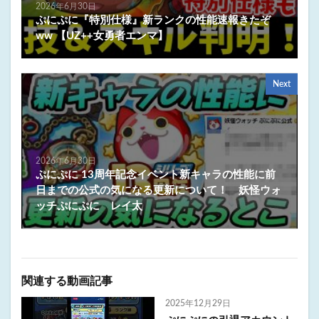
2026年6月30日
ぷにぷに『特別仕様』新ランクの性能速報きたぞ
ww 【UZ++女勇者エンマ】
Next
2026年6月30日
ぷにぷに 13周年記念イベント新キャラの性能に前
日までの公式の気になる更新について！ 妖怪ウォ
ッチぷにぷに レイ太
関連する動画記事
2025年12月29日