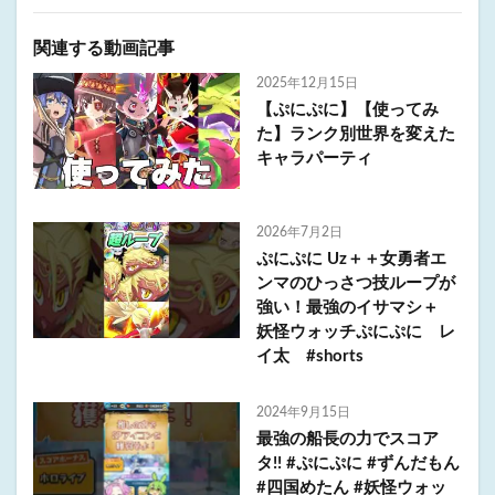
関連する動画記事
2025年12月15日
【ぷにぷに】【使ってみ
た】ランク別世界を変えた
キャラパーティ
2026年7月2日
ぷにぷに Uz＋＋女勇者エ
ンマのひっさつ技ループが
強い！最強のイサマシ＋
妖怪ウォッチぷにぷに レ
イ太 #shorts
2024年9月15日
最強の船長の力でスコア
タ!! #ぷにぷに #ずんだもん
#四国めたん #妖怪ウォッ