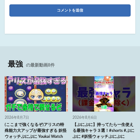
最強
の最新動画8件
2026年8月7日
2026年8月6日
(ここまで強くなるぞ)アリスの特
【ぷにぷに】持ってたら一生使え
殊能力大アップが最強すぎる 妖怪
る最強キャラ３選！#shorts #ぷに
ウォッチぷにぷに Youkai Watch
ぷに #妖怪ウォッチぷにぷに