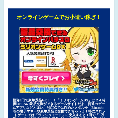
オンラインゲームでお小遣い稼ぎ！
投資0円で豪華景品GET！！「ミリオンゲームDX」は２４時
間OPENの景品交換ができるゲームサイトだよ。普通のゲー
ムアプリなどと違い、MGDXでは貯めたメダルを「Bitcash」
等の電子マネーや豪華景品と交換できちゃうよ！特にスロッ
トゲームでは「ラッシュモード」に突入すると 1回で「3万