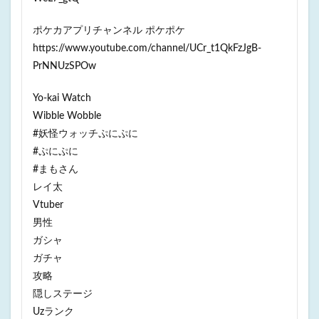
ポケカアプリチャンネル ポケポケ
https://www.youtube.com/channel/UCr_t1QkFzJgB-
PrNNUzSPOw
Yo-kai Watch
Wibble Wobble
#妖怪ウォッチぷにぷに
#ぷにぷに
#まもさん
レイ太
Vtuber
男性
ガシャ
ガチャ
攻略
隠しステージ
Uzランク