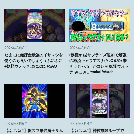
2026年8月6日
2026年8月6日
たまには無課金最強のイサマシを
(歓喜かも)サプライズ追加で最強
使うのも良いでしょう #ぷにぷに
の救済キャラアスナ(ALO)UZ+来
#妖怪ウォッチぷにぷに #SAO
そうじゃねーかコレｗ 妖怪ウォッ
チぷにぷに Youkai Watch
2026年8月5日
2026年8月4日
【ぷにぷに】転スラ最強魔王リム
【ぷにぷに】神技無限ループで