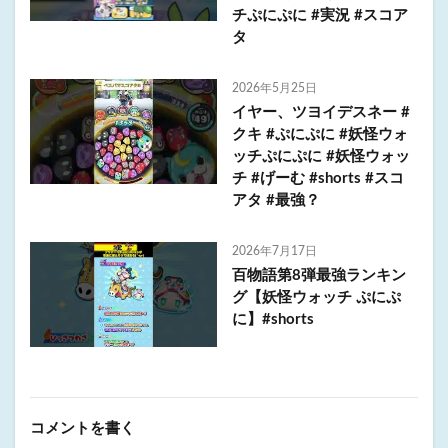
チぷにぷに #実況 #スコア
タ
2026年5月25日
イヤー、ツヨイデスネー #
クキ #ぷにぷに #妖怪ウォ
ッチぷにぷに #妖怪ウォッ
チ #げーむ #shorts #スコ
アタ #最強？
2026年7月17日
百物語第8弾最強ランキン
グ【妖怪ウォッチ ぷにぷ
に】#shorts
コメントを書く