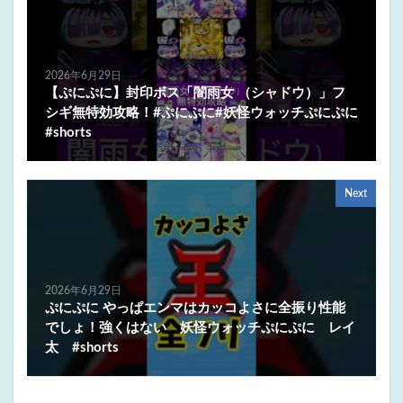
2026年6月29日
【ぷにぷに】封印ボス「闇雨女 （シャドウ）」フ
シギ無特効攻略！#ぷにぷに#妖怪ウォッチぷにぷに
#shorts
Next
2026年6月29日
ぷにぷに やっぱエンマはカッコよさに全振り性能
でしょ！強くはない 妖怪ウォッチぷにぷに レイ
太 #shorts