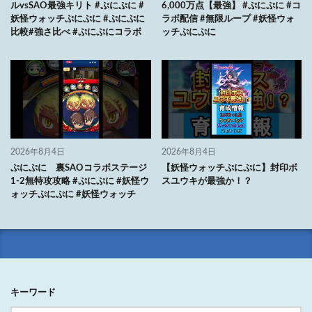
ルvsSAO最強キリト #ぷにぷに #
6,000万点【最強】 #ぷにぷに #コ
妖怪ウォッチぷにぷに #ぷにぷに
ラボ配信 #無限ループ #妖怪ウォ
比較#強さ比べ #ぷにぷにコラボ
ッチぷにぷに
2026年8月4日
2026年8月4日
ぷにぷに 裏SAOコラボステージ
【妖怪ウォッチぷにぷに】封印ボ
1-2無特攻攻略 #ぷにぷに #妖怪ウ
スユウキが最強か！？
ォッチぷにぷに #妖怪ウォッチ
キーワード