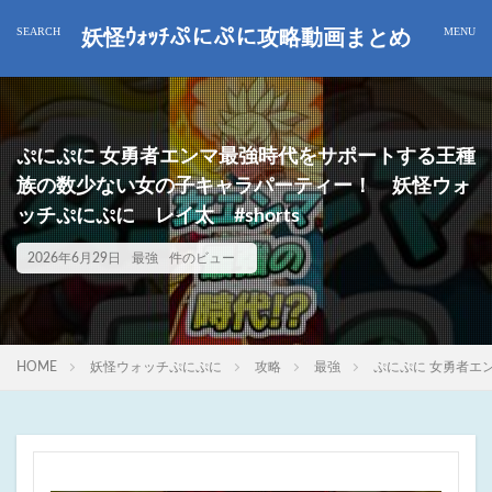
妖怪ｳｫｯﾁぷにぷに攻略動画まとめ
ぷにぷに 女勇者エンマ最強時代をサポートする王種
族の数少ない女の子キャラパーティー！ 妖怪ウォ
ッチぷにぷに レイ太 #shorts
2026年6月29日
最強
件のビュー
HOME
妖怪ウォッチぷにぷに
攻略
最強
ぷにぷに 女勇者エ