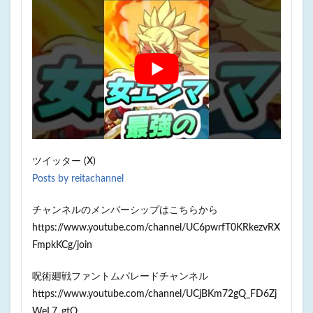
ツイッター (X)
Posts by reitachannel
チャンネルのメンバーシップはこちらから
https://www.youtube.com/channel/UC6pwrfT0KRkezvRX
FmpkKCg/join
呪術廻戦ファントムパレードチャンネル
https://www.youtube.com/channel/UCjBKm72gQ_FD6Zj
WeL7_gtQ