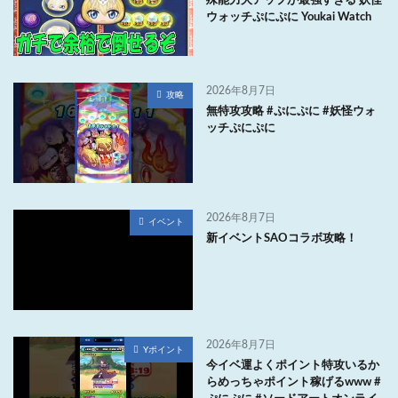
殊能力大アップが最強すぎる 妖怪
ウォッチぷにぷに Youkai Watch
2026年8月7日
攻略
無特攻攻略 #ぷにぷに #妖怪ウォ
ッチぷにぷに
2026年8月7日
イベント
新イベントSAOコラボ攻略！
2026年8月7日
Yポイント
今イベ運よくポイント特攻いるか
らめっちゃポイント稼げるwww #