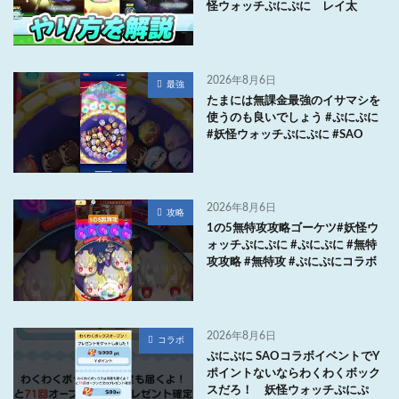
怪ウォッチぷにぷに レイ太
2026年8月6日
最強
たまには無課金最強のイサマシを
使うのも良いでしょう #ぷにぷに
#妖怪ウォッチぷにぷに #SAO
2026年8月6日
攻略
1の5無特攻攻略ゴーケツ#妖怪ウ
ォッチぷにぷに #ぷにぷに #無特
攻攻略 #無特攻 #ぷにぷにコラボ
2026年8月6日
コラボ
ぷにぷに SAOコラボイベントでY
ポイントないならわくわくボック
スだろ！ 妖怪ウォッチぷにぷ