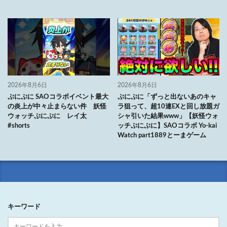
2026年8月6日
2026年8月6日
ぷにぷに SAOコラボイベント最大
ぷにぷに「ずっと出ないあのキャ
の炎上が中々止まらない件 妖怪
ラ狙って、超10連EXと回し放題ガ
ウォッチぷにぷに レイ太
シャ引いた結果www」【妖怪ウォ
#shorts
ッチぷにぷに】SAOコラボ Yo-kai
Watch part1889とーまゲーム
キーワード