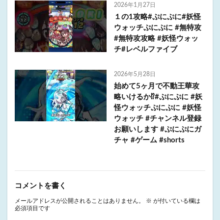
2026年1月27日
１の1攻略#ぷにぷに#妖怪
ウォッチぷにぷに #無特攻
#無特攻攻略 #妖怪ウォッ
チ#レベルファイブ
2026年5月28日
始めて5ヶ月で不動王華攻
略いけるか⁉️#ぷにぷに #妖
怪ウォッチぷにぷに #妖怪
ウォッチ #チャンネル登録
お願いします #ぷにぷにガ
チャ #ゲーム #shorts
コメントを書く
メールアドレスが公開されることはありません。
※
が付いている欄は
必須項目です