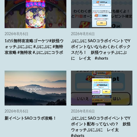
2026年8月6日
2026年8月6日
1の5無特攻攻略ゴーケツ#妖怪ウ
ぷにぷに SAOコラボイベントでY
ォッチぷにぷに #ぷにぷに #無特
ポイントないならわくわくボック
攻攻略 #無特攻 #ぷにぷにコラボ
スだろ！ 妖怪ウォッチぷにぷ
に レイ太 #shorts
2026年8月6日
2026年8月6日
新イベントSAOコラボ攻略！
ぷにぷに SAOコラボイベントでY
ポイント配布ってないの？ 妖怪
ウォッチぷにぷに レイ太
#shorts