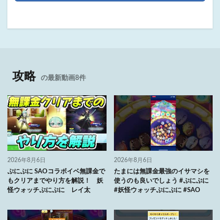
攻略
の最新動画8件
2026年8月6日
2026年8月6日
ぷにぷに SAOコラボイベ無課金で
たまには無課金最強のイサマシを
もクリアまでやり方を解説！ 妖
使うのも良いでしょう #ぷにぷに
怪ウォッチぷにぷに レイ太
#妖怪ウォッチぷにぷに #SAO