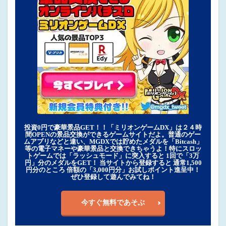
投資0円で豪華景品GET！！「ミリオンゲームDX」は２４時
間OPENの景品交換ができるゲームサイトだよ。普通のゲー
ムアプリなどと違い、MGDXでは貯めたメダルを「Bitcash」
等の電子マネーや豪華景品と交換できちゃうよ！特にスロッ
トゲームでは「ラッシュモード」に突入すると 1回で「3万
円」分のメダルをGET！ 当サイトから登録すると 通常1,500
円分のところ 倍額の「3,000円分」お試しポイント進呈中！
ぜひ登録して遊んでみてね！
今すぐ無料であそぶ