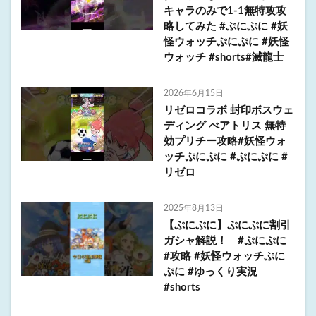
キャラのみで1-1無特攻攻
略してみた #ぷにぷに #妖
怪ウォッチぷにぷに #妖怪
ウォッチ #shorts#滅龍士
2026年6月15日
リゼロコラボ 封印ボスウェ
ディング べアトリス 無特
効プリチー攻略#妖怪ウォ
ッチぷにぷに #ぷにぷに #
リゼロ
2025年8月13日
【ぷにぷに】ぷにぷに割引
ガシャ解説！ #ぷにぷに
#攻略 #妖怪ウォッチぷに
ぷに #ゆっくり実況
#shorts