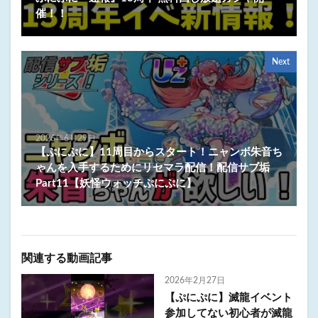
催！！
Next
2026年6月29日
【ぷにぷに】11周目からスタート！ニャンボ朱音ち
ゃんを入手するためにリセマラ配信！配信サブ垢
Part11【妖怪ウォッチぷにぷに】
関連する動画記事
2026年2月27日
【ぷにぷに】滅龍イベント
参加してない初心者が滅龍