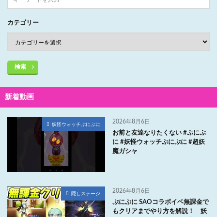
カテゴリー
検索
新着動画
2026年8月6日
妖怪ウォッチぷにぷに
お前と友達なりたくない #ぷにぷ
に #妖怪ウォッチぷにぷに #超妖
魔ガシャ
2026年8月6日
隠しステージ
ぷにぷに SAOコラボイベ無課金で
もクリアまでやり方を解説！ 妖