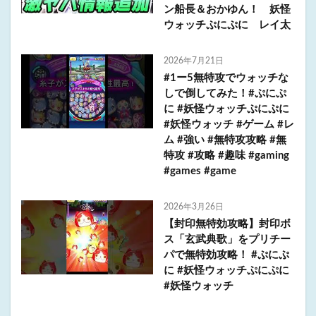
ン船長＆おかゆん！ 妖怪
ウォッチぷにぷに レイ太
2026年7月21日
#1ー5無特攻でウォッチな
しで倒してみた！#ぷにぷ
に #妖怪ウォッチぷにぷに
#妖怪ウォッチ #ゲーム #レ
ム #強い #無特攻攻略 #無
特攻 #攻略 #趣味 #gaming
#games #game
2026年3月26日
【封印無特効攻略】封印ボ
ス「玄武典歌」をプリチー
パで無特効攻略！ #ぷにぷ
に #妖怪ウォッチぷにぷに
#妖怪ウォッチ