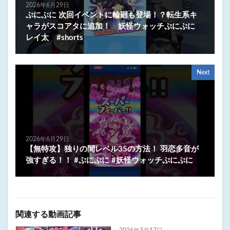
2026年6月29日
ぷにぷに 次回イベントに輪廻も登場！？転生系キ
ャラがスコアタに追加！ 妖怪ウォッチぷにぷに
レイ太 #shorts
Next
2026年6月29日
【無特攻】独りの間レベル35の方法！ 羽恋多音が
強すぎる！！ #ぷにぷに #妖怪ウォッチぷにぷに
関連する動画記事