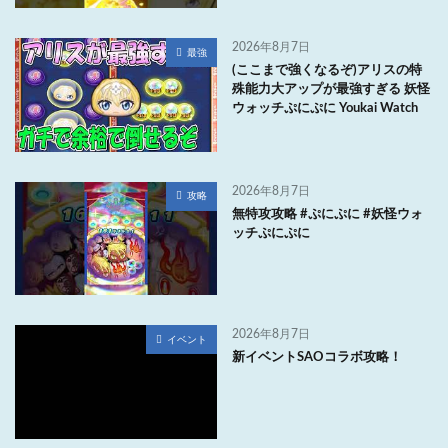
2026年8月7日
最強
(ここまで強くなるぞ)アリスの特
殊能力大アップが最強すぎる 妖怪
ウォッチぷにぷに Youkai Watch
2026年8月7日
攻略
無特攻攻略 #ぷにぷに #妖怪ウォ
ッチぷにぷに
2026年8月7日
イベント
新イベントSAOコラボ攻略！