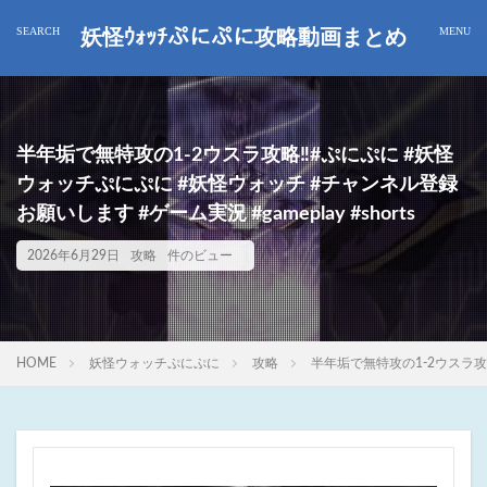
妖怪ｳｫｯﾁぷにぷに攻略動画まとめ
半年垢で無特攻の1-2ウスラ攻略‼️#ぷにぷに #妖怪
ウォッチぷにぷに #妖怪ウォッチ #チャンネル登録
お願いします #ゲーム実況 #gameplay #shorts
2026年6月29日
攻略
件のビュー
HOME
妖怪ウォッチぷにぷに
攻略
半年垢で無特攻の1-2ウスラ攻略‼