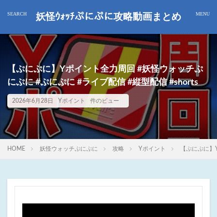
妖怪ｳｫｯﾁぷにぷに攻略動画まとめ
【ぷにぷに】Yポイント全力周回 #妖怪ウォッチぷ
にぷに #ぷにぷに #ライブ配信 #縦型配信 #shorts
2026年6月28日
Yポイント
件のビュー
HOME
妖怪ウォッチぷにぷに
攻略
Yポイント
【ぷにぷに】Y