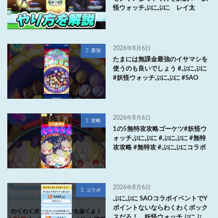
怪ウォッチぷにぷに レイ太
2026年8月6日
最強
たまには無課金最強のイサマシを
使うのも良いでしょう #ぷにぷに
#妖怪ウォッチぷにぷに #SAO
2026年8月6日
攻略
1の5無特攻攻略ゴーケツ#妖怪ウ
ォッチぷにぷに #ぷにぷに #無特
攻攻略 #無特攻 #ぷにぷにコラボ
2026年8月6日
コラボ
ぷにぷに SAOコラボイベントでY
ポイントないならわくわくボック
スだろ！ 妖怪ウォッチぷにぷ