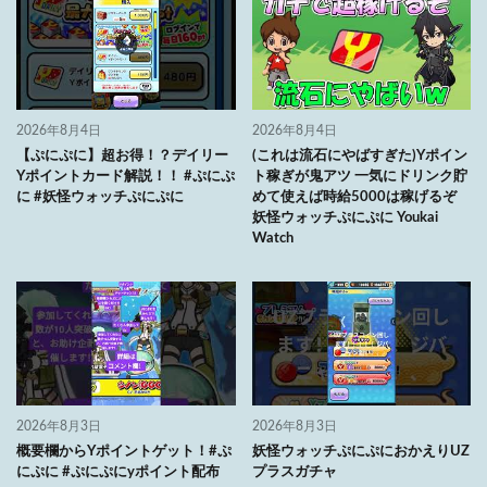
2026年8月4日
2026年8月4日
【ぷにぷに】超お得！？デイリー
(これは流石にやばすぎた)Yポイン
Yポイントカード解説！！ #ぷにぷ
ト稼ぎが鬼アツ 一気にドリンク貯
に #妖怪ウォッチぷにぷに
めて使えば時給5000は稼げるぞ
妖怪ウォッチぷにぷに Youkai
Watch
2026年8月3日
2026年8月3日
概要欄からYポイントゲット！#ぷ
妖怪ウォッチぷにぷにおかえりUZ
にぷに #ぷにぷにyポイント配布
プラスガチャ