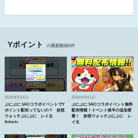
Yポイント
の最新動画8件
2026年8月6日
2026年8月5日
ぷにぷに SAOコラボイベントでY
ぷにぷに SAOコラボイベント無料
ポイント配布ってないの？ 妖怪
配布情報！イベント後半の追加要
ウォッチぷにぷに レイ太
素！ 妖怪ウォッチぷにぷに レ
#shorts
イ太