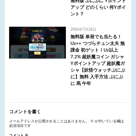
無料版 ぷにぷに Yポイント
アップ どのくらい 何Yポイ
ント？
2026年7月26日
無料版 単発でも当たる！
Uz++ つづらチュン太夫 無
課金 初ゲット！Uz以上
7.2% 超妖魔コイン ガシャ
Yポイントアップ 超妖魔ガ
シャ【妖怪ウォッチぷにぷ
に】無料 入手方法 ぷにぷ
に 馬 午年
コメントを書く
メールアドレスが公開されることはありません。
※
が付いている欄は
必須項目です
コメント
※