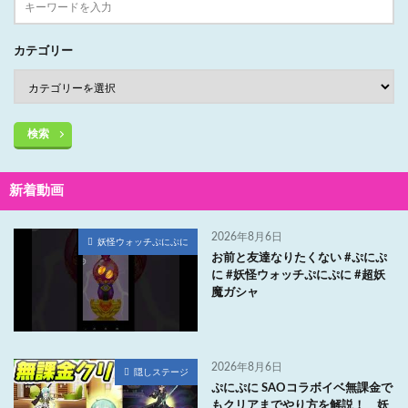
カテゴリー
検索
新着動画
2026年8月6日
妖怪ウォッチぷにぷに
お前と友達なりたくない #ぷにぷ
に #妖怪ウォッチぷにぷに #超妖
魔ガシャ
2026年8月6日
隠しステージ
ぷにぷに SAOコラボイベ無課金で
もクリアまでやり方を解説！ 妖