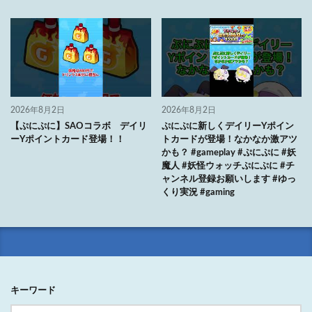
2026年8月2日
2026年8月2日
【ぷにぷに】SAOコラボ デイリ
ぷにぷに新しくデイリーYポイン
ーYポイントカード登場！！
トカードが登場！なかなか激アツ
かも？ #gameplay #ぷにぷに #妖
魔人 #妖怪ウォッチぷにぷに #チ
ャンネル登録お願いします #ゆっ
くり実況 #gaming
キーワード