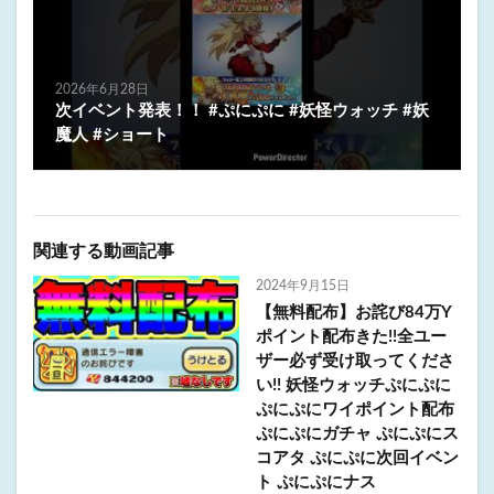
2026年6月28日
次イベント発表！！ #ぷにぷに #妖怪ウォッチ #妖
魔人 #ショート
関連する動画記事
2024年9月15日
【無料配布】お詫び84万Y
ポイント配布きた!!全ユー
ザー必ず受け取ってくださ
い!! 妖怪ウォッチぷにぷに
ぷにぷにワイポイント配布
ぷにぷにガチャ ぷにぷにス
コアタ ぷにぷに次回イベン
ト ぷにぷにナス