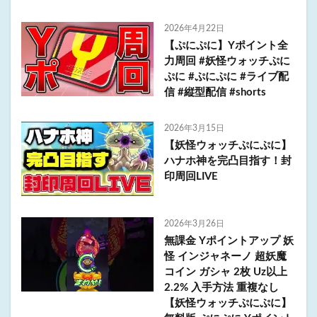
2026年4月22日
【ぷにぷに】Yポイント全
力周回 #妖怪ウォッチぷに
ぷに #ぷにぷに #ライブ配
信 #縦型配信 #shorts
2026年3月15日
【妖怪ウォッチぷにぷに】
ハナホ神を完凸目指す！封
印周回LIVE
2026年3月26日
無課金 Yポイントアップ 妖
怪 インジャネーノ 超妖魔
コイン ガシャ 2枚 Uz以上
2.2% 入手方法 重複なし
【妖怪ウォッチぷにぷに】