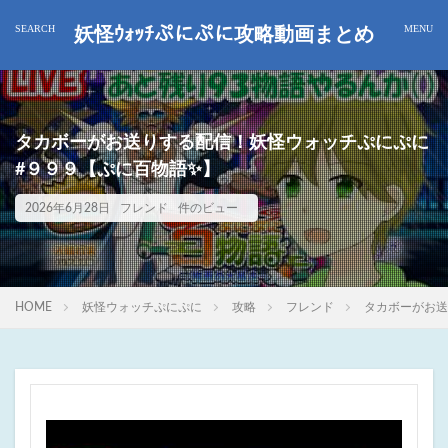
妖怪ｳｫｯﾁぷにぷに攻略動画まとめ
タカボーがお送りする配信！妖怪ウォッチぷにぷに
#９９９【ぷに百物語✨】
2026年6月28日
フレンド
件のビュー
HOME
妖怪ウォッチぷにぷに
攻略
フレンド
タカボーがお送