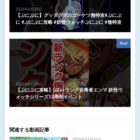
2026年6月28日
【ぷにぷに】グッダグダのゴーケツ無特攻#ぷにぷ
に #ぷにぷに攻略 #妖怪ウォッチぷにぷに #無特攻
Next
2026年6月28日
【ぷにぷに攻略】UZ++ランク女勇者エンマ 妖怪ウ
ォッチシリーズ13周年イベント
関連する動画記事
2025年12月15日