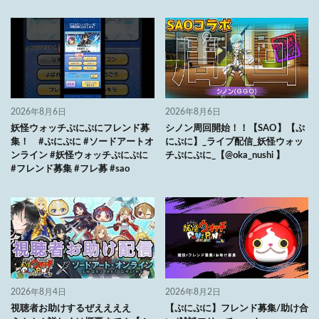
2026年8月6日
2026年8月6日
妖怪ウォッチぷにぷにフレンド募
シノン周回開始！！【SAO】【ぷ
集！ #ぷにぷに #ソードアートオ
にぷに】_ライブ配信_妖怪ウォッ
ンライン #妖怪ウォッチぷにぷに
チぷにぷに_【@oka_nushi 】
#フレンド募集 #フレ募 #sao
2026年8月4日
2026年8月2日
視聴者お助けするぜええええ
【ぷにぷに】フレンド募集/助け合