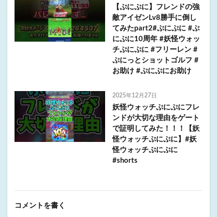
【ぷにぷに】フレンドの強
敵アイゼンLv8勝手に倒し
てみたpart2#ぷにぷに #ぷ
にぷに10周年 #妖怪ウォッ
チぷにぷに #フリーレン #
ぷにっとショットゴルフ #
お助け #ぷにぷにお助け
2025年12月27日
妖怪ウォッチぷにぷにフレ
ンドが大切な理由をゲート
で証明してみた！！！【妖
怪ウォッチぷにぷに】#妖
怪ウォッチぷにぷに
#shorts
コメントを書く