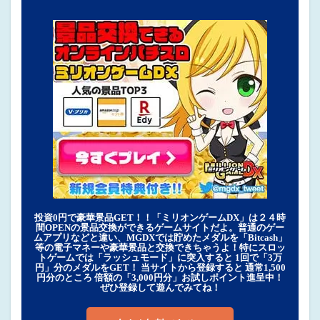
投資0円で豪華景品GET！！「ミリオンゲームDX」は２４時
間OPENの景品交換ができるゲームサイトだよ。普通のゲー
ムアプリなどと違い、MGDXでは貯めたメダルを「Bitcash」
等の電子マネーや豪華景品と交換できちゃうよ！特にスロッ
トゲームでは「ラッシュモード」に突入すると 1回で「3万
円」分のメダルをGET！ 当サイトから登録すると 通常1,500
円分のところ 倍額の「3,000円分」お試しポイント進呈中！
ぜひ登録して遊んでみてね！