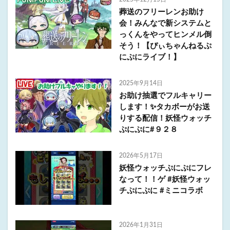
葬送のフリーレンお助け
会！みんなで新システムと
っくんをやってヒンメル倒
そう！【ぴぃちゃんねるぷ
にぷにライブ！】
2025年9月14日
お助け抽選でフルキャリー
します！✨タカボーがお送
りする配信！妖怪ウォッチ
ぷにぷに#９２８
2026年5月17日
妖怪ウォッチぷにぷにフレ
なって！！ゲ #妖怪ウォッ
チぷにぷに #ミニコラボ
2026年1月31日