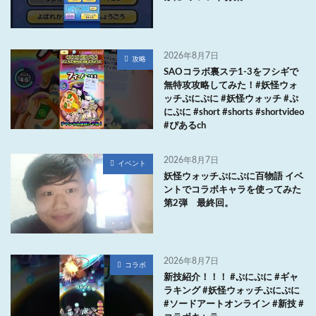
2026年8月7日
攻略
SAOコラボ裏ステ1-3をフシギで
無特攻攻略してみた！#妖怪ウォ
ッチぷにぷに #妖怪ウォッチ #ぷ
にぷに #short #shorts #shortvideo
#ぴあるch
2026年8月7日
イベント
妖怪ウォッチぷにぷに百物語 イベ
ントでコラボキャラを使ってみた
第2弾 最終回。
2026年8月7日
コラボ
新技紹介！！！ #ぷにぷに #ギャ
ラキング #妖怪ウォッチぷにぷに
#ソードアートオンライン #新技 #