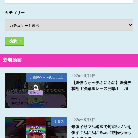
カテゴリー
検索
新着動画
2026年8月8日
妖怪ウォッチぷにぷに
【妖怪ウォッチぷにぷに】妖魔界
横断！流鏑馬レース開幕！ ♯8
2026年8月8日
最強
最強イサマシ編成で封印シノンを
倒す #ぷにぷに #sao #妖怪ウォッ