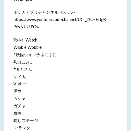
ポケカアプリチャンネル ポケポケ
https://www.youtube.com/channel/UCr_t1QkFzJgB-
PrNNUzSPOw
Yo-kai Watch
Wibble Wobble
#妖怪ウォッチぷにぷに
#ぷにぷに
#まもさん
レイ太
Vtuber
男性
ガシャ
ガチャ
攻略
隠しステージ
Uzランク