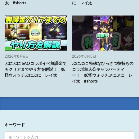
太 #shorts
に レイ太
2026年8月6日
2026年8月5日
ぷにぷに SAOコラボイベ無課金で
ぷにぷに 特殊なひっさつ技持ちの
もクリアまでやり方を解説！ 妖
コラボ主人公キャラパーティ
怪ウォッチぷにぷに レイ太
ー！ 妖怪ウォッチぷにぷに レ
イ太 #shorts
キーワード