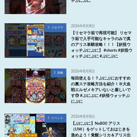
チぷにぷに
2026年8月8日
リセマラ
【リセマラ垢で再現可能】 リセマ
ラ垢で入手可能なキャラのみで真
のアリス単騎攻略！！！【妖怪ウ
ォッチぷにぷに】 #shorts #妖怪ウ
ォッチぷにぷに #ぷにぷに
2026年8月8日
攻略
毎回使える！？ぷにぷにおすすめ
の裏ステ攻略方法を紹介！※大血
戦エルゼメキアいないと厳しいで
す😓 #ぷにぷに #妖怪ウォッチぷ
にぷに
2026年8月8日
イベント
【ぷにぷに】No800 アリス
（UW）をゲットしておはじきを
進めよう！覚醒シリカ＆アリス出