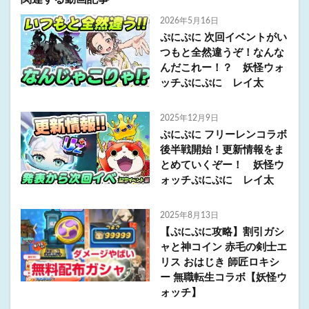
2026年5月16日
ぷにぷに 次回イベントがい
つもと全然違うぞ！なんな
んだこれー！？ 妖怪ウォ
ッチぷにぷに レイ太
2025年12月9日
ぷにぷに フリーレンコラボ
後半戦開始！更新情報をま
とめていくぞー！ 妖怪ウ
ォッチぷにぷに レイ太
2025年8月13日
【ぷにぷに攻略】割引ガシ
ャと神コイン 赤毛の剣士エ
リス おはじき 師匠ロキシ
ー 無職転生コラボ【妖怪ウ
ォッチ】