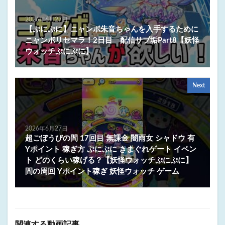
2026年6月27日
【ぷにぷに】ニャンボ朱音ちゃんを入手するために
ニャンボリセマラ！2日目 配信サブ垢Part8【妖怪
ウォッチぷにぷに】
Next
2026年6月27日
超ごぼうびの間 17回目 無課金 闇雨女 シャドウ 有
Yポイント 稼ぎ方 ぷにぷに きまぐれゲート イベン
ト どのくらい稼げる？【妖怪ウォッチぷにぷに】
間の周回 Yポイント稼ぎ 妖怪ウォッチ ゲーム
関連する動画記事