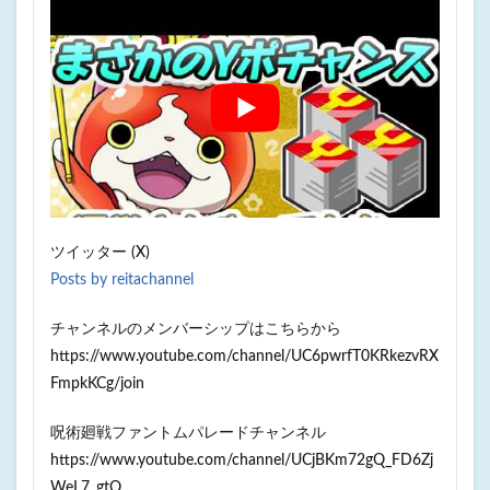
ツイッター (X)
Posts by reitachannel
チャンネルのメンバーシップはこちらから
https://www.youtube.com/channel/UC6pwrfT0KRkezvRX
FmpkKCg/join
呪術廻戦ファントムパレードチャンネル
https://www.youtube.com/channel/UCjBKm72gQ_FD6Zj
WeL7_gtQ