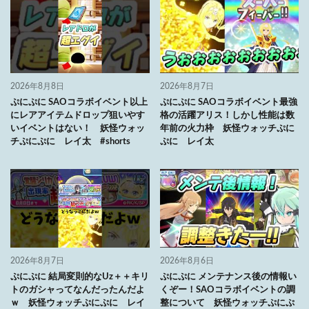
2026年8月8日
2026年8月7日
ぷにぷに SAOコラボイベント以上
ぷにぷに SAOコラボイベント最強
にレアアイテムドロップ狙いやす
格の活躍アリス！しかし性能は数
いイベントはない！ 妖怪ウォッ
年前の火力枠 妖怪ウォッチぷに
チぷにぷに レイ太 #shorts
ぷに レイ太
2026年8月7日
2026年8月6日
ぷにぷに 結局変則的なUz＋＋キリ
ぷにぷに メンテナンス後の情報い
トのガシャってなんだったんだよ
くぞー！SAOコラボイベントの調
ｗ 妖怪ウォッチぷにぷに レイ
整について 妖怪ウォッチぷにぷ