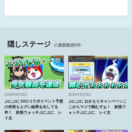
隠しステージ
の最新動画8件
2026年8月8日
2026年8月8日
ぷにぷに SAOコラボイベント予想
ぷにぷに おかえりキャンペーンこ
の何倍もエグい結果を出してる
こからマジで頼むぞぉ！ 妖怪ウ
件！ 妖怪ウォッチぷにぷに レ
ォッチぷにぷに レイ太
イ太