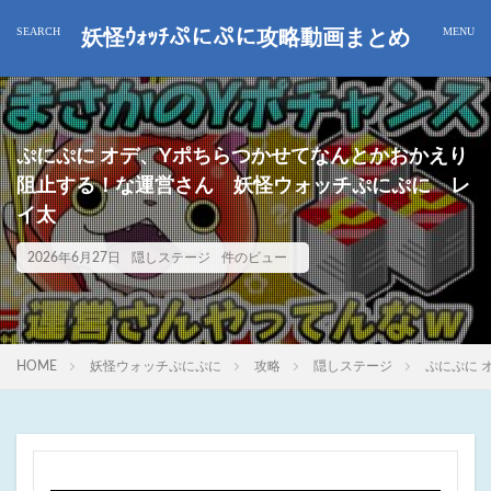
妖怪ｳｫｯﾁぷにぷに攻略動画まとめ
ぷにぷに オデ、Yポちらつかせてなんとかおかえり
阻止する！な運営さん 妖怪ウォッチぷにぷに レ
イ太
2026年6月27日
隠しステージ
件のビュー
HOME
妖怪ウォッチぷにぷに
攻略
隠しステージ
ぷにぷに 