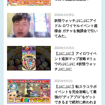
2026年3月29日
妖怪ウォッチぷにぷにアイ
ドル ロワイヤルイベント超
様会 ガチャを無課金で引い
てみた。
2026年5月25日
【ぷにぷに】アイロワイベ
ント追加マップ攻略 #リュ
ウのぷにぷに #妖怪ウォッ
チぷにぷに
2025年9月5日
【ぷにぷに】転スラコラボ
イベントを完全攻略して最
強の”ディアブロ”をゲット
できるまで絶対に終われま