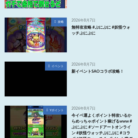
2026年8月7日
攻略
無特攻攻略 #ぷにぷに #妖怪ウォ
ッチぷにぷに
2026年8月7日
イベント
新イベントSAOコラボ攻略！
2026年8月7日
Yポイント
今イベ運よくポイント特攻いるか
らめっちゃポイント稼げるwww #
ぷにぷに #ソードアートオンライ
ン #妖怪ウォッチぷにぷに #コラ