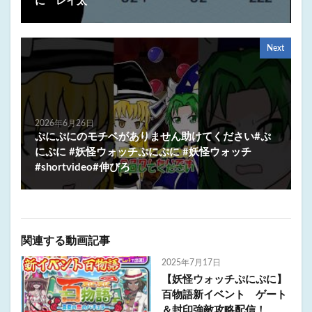
に レイ太
Next
2026年6月26日
ぷにぷにのモチベがありません助けてください#ぷ
にぷに #妖怪ウォッチぷにぷに #妖怪ウォッチ
#shortvideo#伸びろ
関連する動画記事
2025年7月17日
【妖怪ウォッチぷにぷに】
百物語新イベント ゲート
＆封印強敵攻略配信！