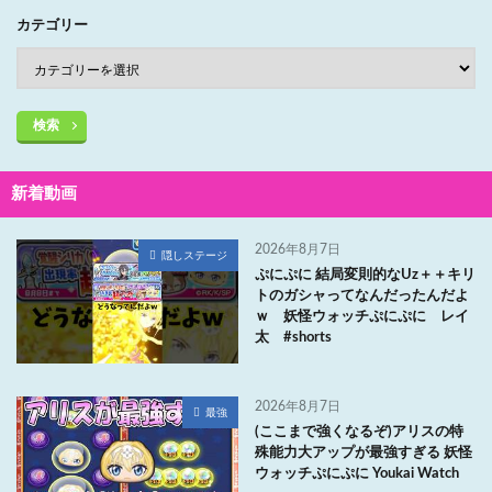
カテゴリー
検索
新着動画
2026年8月7日
隠しステージ
ぷにぷに 結局変則的なUz＋＋キリ
トのガシャってなんだったんだよ
ｗ 妖怪ウォッチぷにぷに レイ
太 #shorts
2026年8月7日
最強
(ここまで強くなるぞ)アリスの特
殊能力大アップが最強すぎる 妖怪
ウォッチぷにぷに Youkai Watch