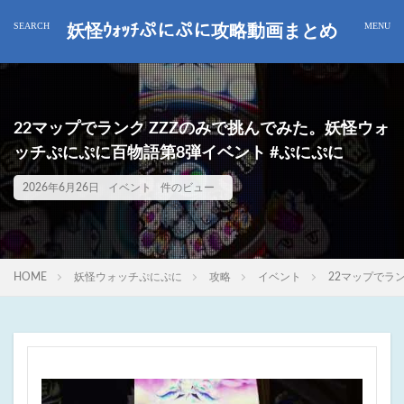
妖怪ｳｫｯﾁぷにぷに攻略動画まとめ
22マップでランク ZZZのみで挑んでみた。妖怪ウォ
ッチぷにぷに百物語第8弾イベント #ぷにぷに
2026年6月26日
イベント
件のビュー
HOME
妖怪ウォッチぷにぷに
攻略
イベント
22マップでラ