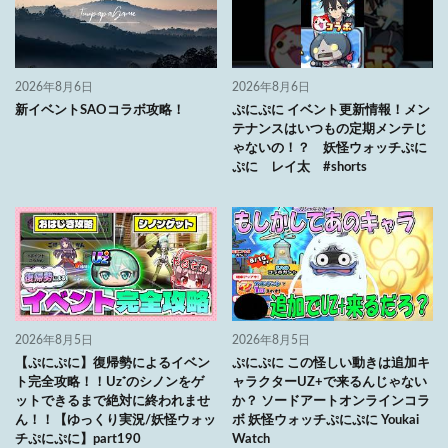
2026年8月6日
2026年8月6日
新イベントSAOコラボ攻略！
ぷにぷに イベント更新情報！メン
テナンスはいつもの定期メンテじ
ゃないの！？ 妖怪ウォッチぷに
ぷに レイ太 #shorts
2026年8月5日
2026年8月5日
【ぷにぷに】復帰勢によるイベン
ぷにぷに この怪しい動きは追加キ
ト完全攻略！！Uz⁺のシノンをゲ
ャラクターUZ+で来るんじゃない
ットできるまで絶対に終われませ
か？ ソードアートオンラインコラ
ん！！【ゆっくり実況/妖怪ウォッ
ボ 妖怪ウォッチぷにぷに Youkai
チぷにぷに】part190
Watch