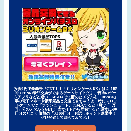
投資0円で豪華景品GET！！「ミリオンゲームDX」は２４時
間OPENの景品交換ができるゲームサイトだよ。普通のゲー
ムアプリなどと違い、MGDXでは貯めたメダルを「Bitcash」
等の電子マネーや豪華景品と交換できちゃうよ！特にスロッ
トゲームでは「ラッシュモード」に突入すると 1回で「3万
円」分のメダルをGET！ 当サイトから登録すると 通常1,500
円分のところ 倍額の「3,000円分」お試しポイント進呈中！
ぜひ登録して遊んでみてね！