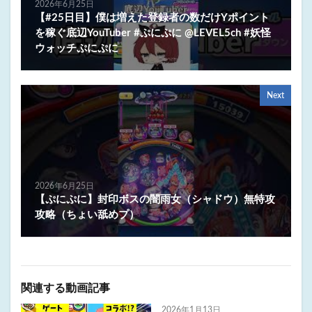
2026年6月25日
【#25日目】僕は増えた登録者の数だけYポイント
を稼ぐ底辺YouTuber #ぷにぷに @LEVEL5ch #妖怪
ウォッチぷにぷに
Next
2026年6月25日
【ぷにぷに】封印ボスの闇雨女（シャドウ）無特攻
攻略（ちょい舐めプ）
関連する動画記事
2026年1月13日