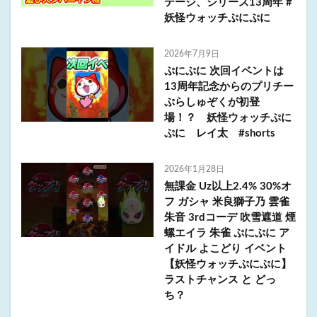
テージ、シリーズ13周年 #
妖怪ウォッチぷにぷに
2026年7月9日
ぷにぷに 次回イベントは
13周年記念からのプリチー
ぷらしゅぞくが初登
場！？ 妖怪ウォッチぷに
ぷに レイ太 #shorts
2026年1月28日
無課金 Uz以上2.4% 30%オ
フ ガシャ 米良獅子乃 雲雀
朱音 3rdコーデ 吹雪遮道 煙
螺エイラ 朱雀 ぷにぷに ア
イドル よこどり イベント
【妖怪ウォッチぷにぷに】
ラストチャンス と どっ
ち？