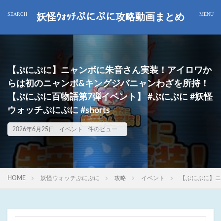
妖怪ｳｫｯﾁぷにぷに攻略動画まとめ
【ぷにぷに】ニャンボに朱音さん実装！アイロワか
らは初のニャンボ&キングジバニャンわざを所持！
【ぷにぷに百物語第7弾イベント】 #ぷにぷに #妖怪
ウォッチぷにぷに #shorts
2026年6月25日
イベント
件のビュー
HOME
妖怪ウォッチぷにぷに
攻略
イベント
【ぷにぷに】ニ