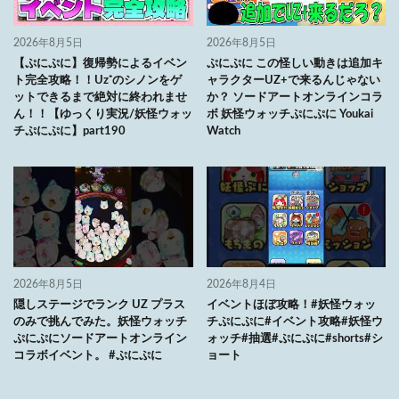
2026年8月5日
2026年8月5日
【ぷにぷに】復帰勢によるイベン
ぷにぷに この怪しい動きは追加キ
ト完全攻略！！Uz⁺のシノンをゲ
ャラクターUZ+で来るんじゃない
ットできるまで絶対に終われませ
か？ ソードアートオンラインコラ
ん！！【ゆっくり実況/妖怪ウォッ
ボ 妖怪ウォッチぷにぷに Youkai
チぷにぷに】part190
Watch
2026年8月5日
2026年8月4日
隠しステージでランク UZ プラス
イベントほぼ攻略！#妖怪ウォッ
のみで挑んでみた。妖怪ウォッチ
チぷにぷに#イベント攻略#妖怪ウ
ぷにぷにソードアートオンライン
ォッチ#抽選#ぷにぷに#shorts#シ
コラボイベント。 #ぷにぷに
ョート