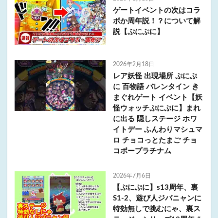
ゲートイベントの次はコラ
ボか周年説！？について解
説【ぷにぷに】
2026年2月18日
レア妖怪 出現場所 ぷにぷ
に 百物語 バレンタイン き
まぐれゲート イベント【妖
怪ウォッチぷにぷに】まれ
に出る 隠しステージ ホワ
イトデー ふんわりマシュマ
ロ チョコっとたまご チョ
コボープラチナム
2026年7月6日
【ぷにぷに】s13周年、裏
S1-2、遊び人ジバニャンに
特効無しで挑むにゃ、裏ス