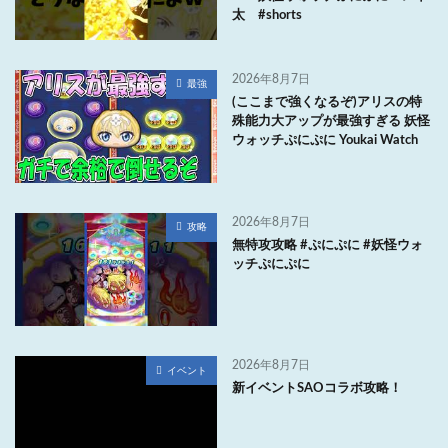
太 #shorts
2026年8月7日
最強
(ここまで強くなるぞ)アリスの特
殊能力大アップが最強すぎる 妖怪
ウォッチぷにぷに Youkai Watch
2026年8月7日
攻略
無特攻攻略 #ぷにぷに #妖怪ウォ
ッチぷにぷに
2026年8月7日
イベント
新イベントSAOコラボ攻略！