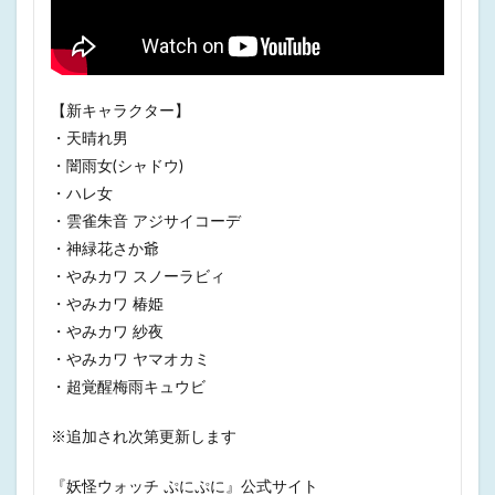
【新キャラクター】
・天晴れ男
・闇雨女(シャドウ)
・ハレ女
・雲雀朱音 アジサイコーデ
・神緑花さか爺
・やみカワ スノーラビィ
・やみカワ 椿姫
・やみカワ 紗夜
・やみカワ ヤマオカミ
・超覚醒梅雨キュウビ
※追加され次第更新します
『妖怪ウォッチ ぷにぷに』公式サイト