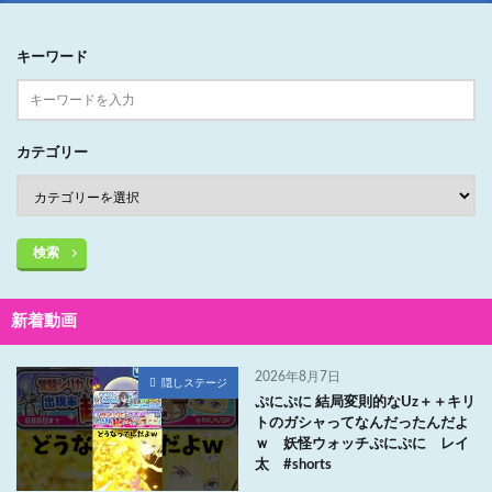
キーワード
カテゴリー
検索
新着動画
2026年8月7日
隠しステージ
ぷにぷに 結局変則的なUz＋＋キリ
トのガシャってなんだったんだよ
ｗ 妖怪ウォッチぷにぷに レイ
太 #shorts