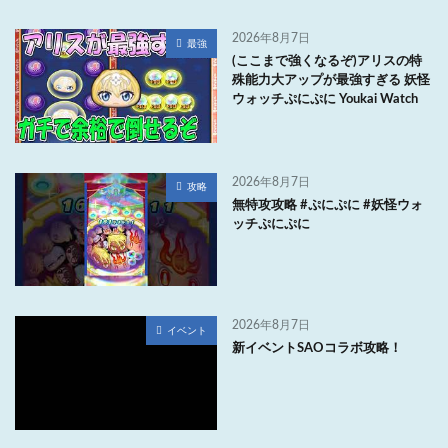
2026年8月7日
最強
(ここまで強くなるぞ)アリスの特
殊能力大アップが最強すぎる 妖怪
ウォッチぷにぷに Youkai Watch
2026年8月7日
攻略
無特攻攻略 #ぷにぷに #妖怪ウォ
ッチぷにぷに
2026年8月7日
イベント
新イベントSAOコラボ攻略！