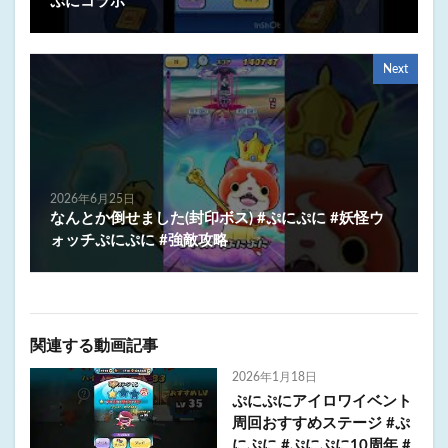
ぷにコラボ
Next
2026年6月25日
なんとか倒せました(封印ボス) #ぷにぷに #妖怪ウ
ォッチぷにぷに #強敵攻略
関連する動画記事
2026年1月18日
ぷにぷにアイロワイベント
周回おすすめステージ #ぷ
にぷに #ぷにぷに10周年 #