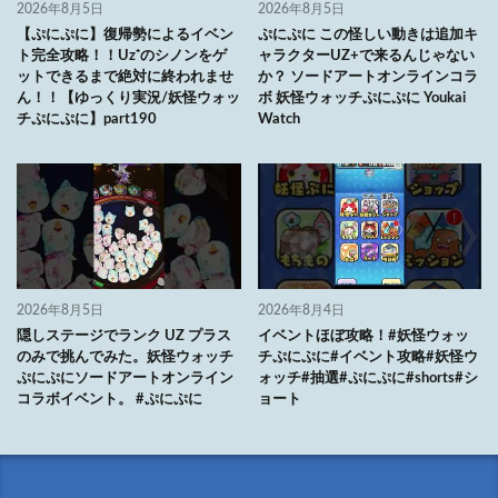
2026年8月5日
2026年8月5日
【ぷにぷに】復帰勢によるイベン
ぷにぷに この怪しい動きは追加キ
ト完全攻略！！Uz⁺のシノンをゲ
ャラクターUZ+で来るんじゃない
ットできるまで絶対に終われませ
か？ ソードアートオンラインコラ
ん！！【ゆっくり実況/妖怪ウォッ
ボ 妖怪ウォッチぷにぷに Youkai
チぷにぷに】part190
Watch
2026年8月5日
2026年8月4日
隠しステージでランク UZ プラス
イベントほぼ攻略！#妖怪ウォッ
のみで挑んでみた。妖怪ウォッチ
チぷにぷに#イベント攻略#妖怪ウ
ぷにぷにソードアートオンライン
ォッチ#抽選#ぷにぷに#shorts#シ
コラボイベント。 #ぷにぷに
ョート