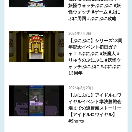
妖怪ウォッチぷにぷに #妖
怪ウォッチ #ゲーム #ぷに
ぷに周回 #ぷにぷに攻略
2026年7月3日
【ぷにぷに】シリーズ13周
年記念イベント初日ガチ
ャ！ #ぷにぷに #妖魔人 #
りゅうのぷにぷに #妖怪ウ
ォッチぷにぷに #ぷにぷに
13周年
2026年3月20日
【ぷにぷに】アイドルロワ
イヤルイベント準決勝戦会
場までの道冒頭ストーリー
【アイドルロワイヤル】
#Shorts