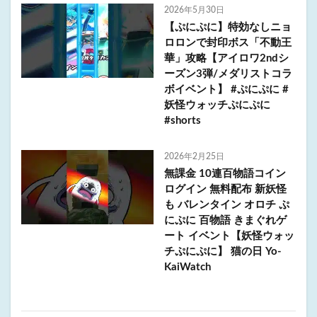
2026年5月30日
【ぷにぷに】特効なしニョ
ロロンで封印ボス「不動王
華」攻略【アイロワ2ndシ
ーズン3弾/メダリストコラ
ボイベント】 #ぷにぷに #
妖怪ウォッチぷにぷに
#shorts
2026年2月25日
無課金 10連百物語コイン
ログイン 無料配布 新妖怪
も バレンタイン オロチ ぷ
にぷに 百物語 きまぐれゲ
ート イベント【妖怪ウォッ
チぷにぷに】 猫の日 Yo-
KaiWatch