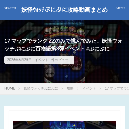
妖怪ｳｫｯﾁぷにぷに攻略動画まとめ
17 マップでランク ZZのみで挑んでみた。妖怪ウォ
ッチぷにぷに百物語第8弾イベント #ぷにぷに
2026年6月25日
イベント
件のビュー
HOME
妖怪ウォッチぷにぷに
攻略
イベント
17 マップで