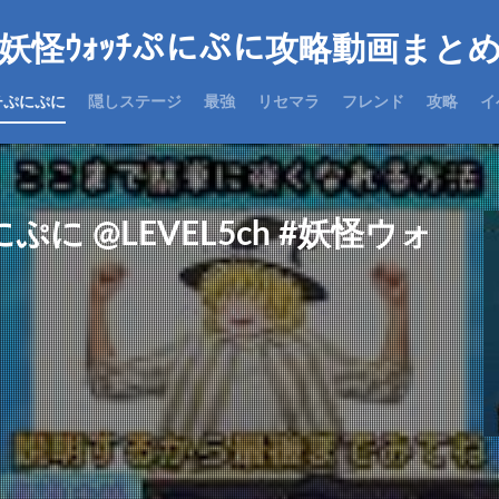
妖怪ｳｫｯﾁぷにぷに攻略動画まと
チぷにぷに
隠しステージ
最強
リセマラ
フレンド
攻略
イ
に @LEVEL5ch #妖怪ウォ