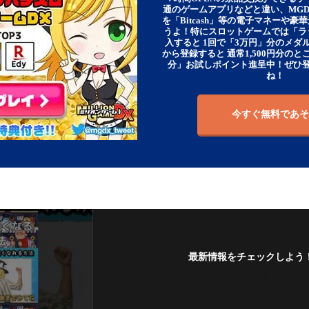
通のゲームアプリなどと違い、MG
を「Bitcash」等の電子マネーや
うよ！特にスロットゲームでは「ラ
入すると 1回で「3万円」分のメダル
から登録すると 通常1,500円分のとこ
分」お試しポイント進呈中！ぜひ
ね！
今すぐ無料であそ
最新情報をチェックしよう
フォローする