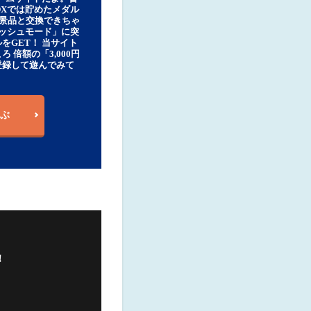
DXでは貯めたメダル
豪華景品と交換できちゃ
ッシュモード」に突
をGET！ 当サイト
ろ 倍額の「3,000円
登録して遊んでみて
ぶ
！