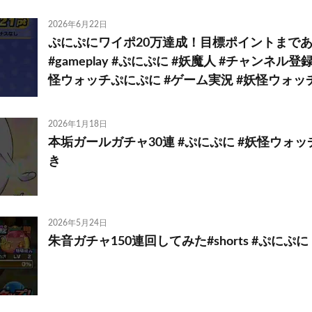
2026年6月22日
ぷにぷにワイポ20万達成！目標ポイントまであ
#gameplay #ぷにぷに #妖魔人 #チャンネル
怪ウォッチぷにぷに #ゲーム実況 #妖怪ウォッ
2026年1月18日
本垢ガールガチャ30連 #ぷにぷに #妖怪ウォ
き
2026年5月24日
朱音ガチャ150連回してみた#shorts #ぷにぷに