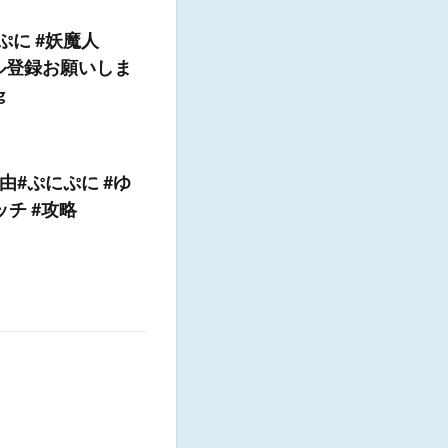
ぷに #妖魔人
ンネル登録お願いしま
g
#ぷにぷに #ゆ
チ #攻略