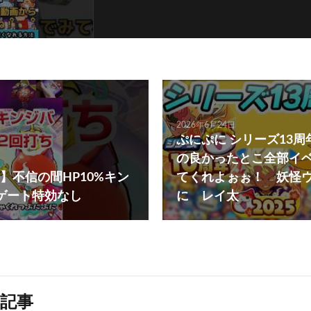
2026年6月24日
ぷにぷに シリーズ13
の良かったとこ全部イ
】不信の間HP10%キン
てくれよぉぉ！ 妖怪
ゲート特効なし
に レイ太
記事