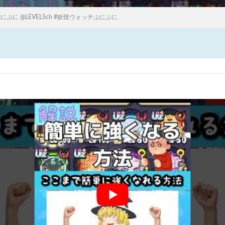
ぷに @LEVEL5ch #妖怪ウォッチぷにぷに