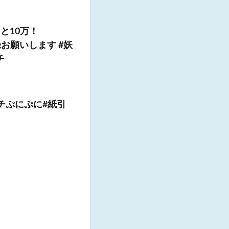
と10万！
登録お願いします #妖
チ
ッチぷにぷに#紙引