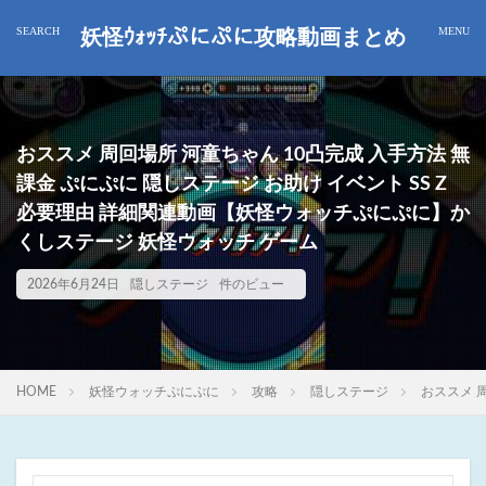
妖怪ｳｫｯﾁぷにぷに攻略動画まとめ
おススメ 周回場所 河童ちゃん 10凸完成 入手方法 無
課金 ぷにぷに 隠しステージ お助け イベント SS Z
必要理由 詳細関連動画【妖怪ウォッチぷにぷに】か
くしステージ 妖怪ウォッチ ゲーム
2026年6月24日
隠しステージ
件のビュー
HOME
妖怪ウォッチぷにぷに
攻略
隠しステージ
おススメ 