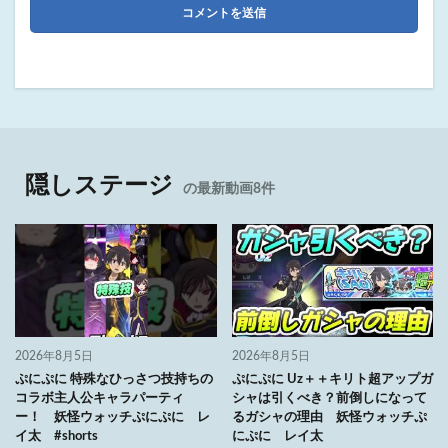
隠しステージ
の最新動画8件
2026年8月5日
2026年8月5日
ぷにぷに 特殊なひっさつ技持ちの
ぷにぷに Uz＋＋キリト超アップガ
コラボ主人公キャラパーティ
シャは引くべき？前倒しになって
ー！ 妖怪ウォッチぷにぷに レ
るガシャの理由 妖怪ウォッチぷ
イ太 #shorts
にぷに レイ太