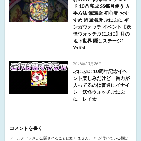
ド 10凸完成 SS毎月使う 入
手方法 無課金 初心者 おす
すめ 周回場所 ぷにぷに ギ
ンガウォッチ イベント【妖
怪ウォッチぷにぷに】月の
地下世界 隠しステージ1
YoKai
2025年10月26日
ぷにぷに 10周年記念イベ
ント楽しみだけど一番力が
入ってるのは普通にイナイ
レ 妖怪ウォッチぷにぷ
に レイ太
コメントを書く
メールアドレスが公開されることはありません。
※
が付いている欄は