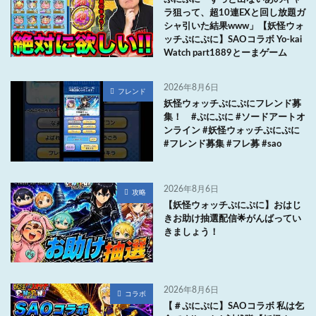
ラ狙って、超10連EXと回し放題ガ
シャ引いた結果www」【妖怪ウォ
ッチぷにぷに】SAOコラボ Yo-kai
Watch part1889とーまゲーム
2026年8月6日
フレンド
妖怪ウォッチぷにぷにフレンド募
集！ #ぷにぷに #ソードアートオ
ンライン #妖怪ウォッチぷにぷに
#フレンド募集 #フレ募 #sao
2026年8月6日
攻略
【妖怪ウォッチぷにぷに】おはじ
きお助け抽選配信🌟がんばってい
きましょう！
2026年8月6日
コラボ
【＃ぷにぷに】SAOコラボ 私は乞