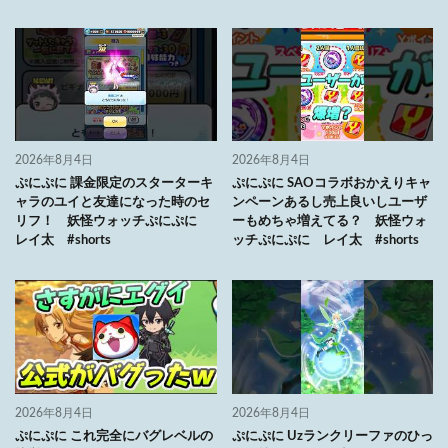
2026年8月4日
2026年8月4日
ぷにぷに 課金限定のスターターキ
ぷにぷに SAOコラボおかえりキャ
ャラのユイと友達になった時のセ
ンペーンあるし売上良いしユーザ
リフ！ 妖怪ウォッチぷにぷに
ーもめちゃ増えてる？ 妖怪ウォ
レイ太 #shorts
ッチぷにぷに レイ太 #shorts
2026年8月4日
2026年8月4日
ぷにぷに これ完全にバグレベルの
ぷにぷに Uzランクリーファのひっ