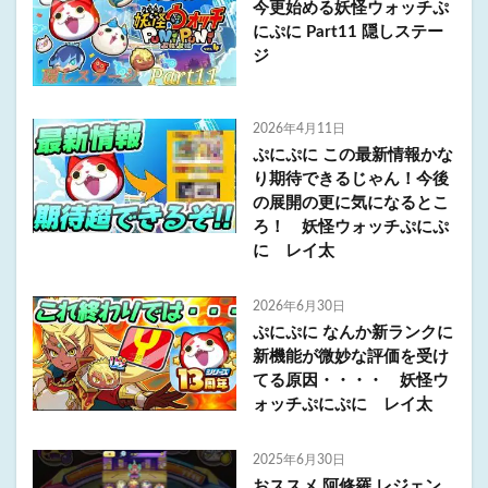
今更始める妖怪ウォッチぷ
にぷに Part11 隠しステー
ジ
2026年4月11日
ぷにぷに この最新情報かな
り期待できるじゃん！今後
の展開の更に気になるとこ
ろ！ 妖怪ウォッチぷにぷ
に レイ太
2026年6月30日
ぷにぷに なんか新ランクに
新機能が微妙な評価を受け
てる原因・・・・ 妖怪ウ
ォッチぷにぷに レイ太
2025年6月30日
おススメ 阿修羅 レジェン