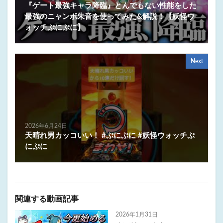
『ゲート最強キャラ降臨』とんでもない性能をした
最強のニャンボ朱音を使ってみた&解説！【妖怪ウ
ォッチぷにぷに】
Next
2026年6月24日
天晴れ男カッコいい！ #ぷにぷに #妖怪ウォッチぷ
にぷに
関連する動画記事
2026年1月31日