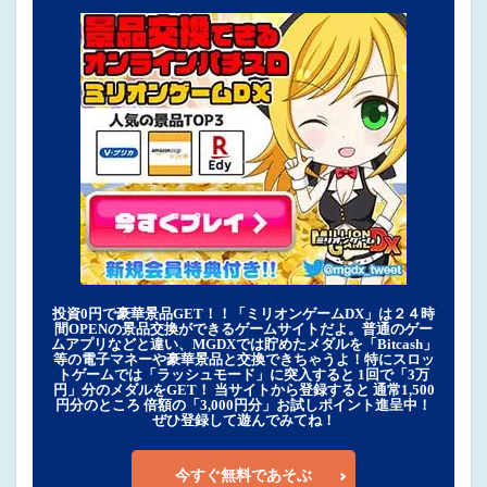
投資0円で豪華景品GET！！「ミリオンゲームDX」は２４時
間OPENの景品交換ができるゲームサイトだよ。普通のゲー
ムアプリなどと違い、MGDXでは貯めたメダルを「Bitcash」
等の電子マネーや豪華景品と交換できちゃうよ！特にスロッ
トゲームでは「ラッシュモード」に突入すると 1回で「3万
円」分のメダルをGET！ 当サイトから登録すると 通常1,500
円分のところ 倍額の「3,000円分」お試しポイント進呈中！
ぜひ登録して遊んでみてね！
今すぐ無料であそぶ