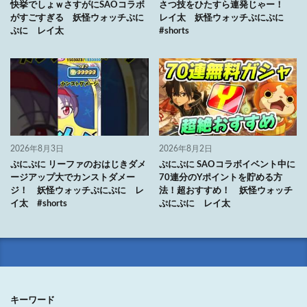
快挙でしょｗさすがにSAOコラボ
さつ技をひたすら連発じゃー！
がすごすぎる 妖怪ウォッチぷに
レイ太 妖怪ウォッチぷにぷに
ぷに レイ太
#shorts
2026年8月3日
2026年8月2日
ぷにぷに リーファのおはじきダメ
ぷにぷに SAOコラボイベント中に
ージアップ大でカンストダメー
70連分のYポイントを貯める方
ジ！ 妖怪ウォッチぷにぷに レ
法！超おすすめ！ 妖怪ウォッチ
イ太 #shorts
ぷにぷに レイ太
キーワード