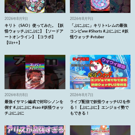
2026年8月9日
2026年8月9日
キリト（SAO）使ってみた。【妖
「ぷにぷに」キリト×レムの最強
怪ウォッチぷにぷに】【ソードア
コンビww #Shorts #ぷにぷに #妖
ートオンライン】【コラボ】
怪ウォッチ #vtuber
【Uz++】
2026年8月8日
2026年8月7日
最強イサマシ編成で封印シノンを
ライブ配信で妖怪ウォッチU2を作
倒す #ぷにぷに #sao #妖怪ウォッ
る！【ぷにぷに】エンジョイ勢で
チぷにぷに
もできる！