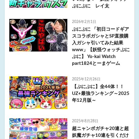
ぷにぷに レイ太
2026年2月1日
ぷにぷに 「初日コードギア
スコラボガシャとSP直接購
入ガシャ引いてみた結果
www」【妖怪ウォッチぷに
ぷに】 Yo-kai Watch
part1824とーまゲーム
2025年12月26日
【ぷにぷに】全44体！！
UZ+最強ランキング～2025
年12月版～
2025年8月28日
超ニャンボガチャ20連と超
妖魔ガチャ10連を引くだけ