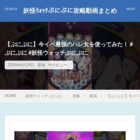
妖怪ｳｫｯﾁぷにぷに攻略動画まとめ
【ぷにぷに】今イベ最強のハレ女を使ってみた！ #
ぷにぷに #妖怪ウォッチぷにぷに
2026年6月24日
最強
件のビュー
HOME
妖怪ウォッチぷにぷに
攻略
最強
【ぷにぷに】今イベ