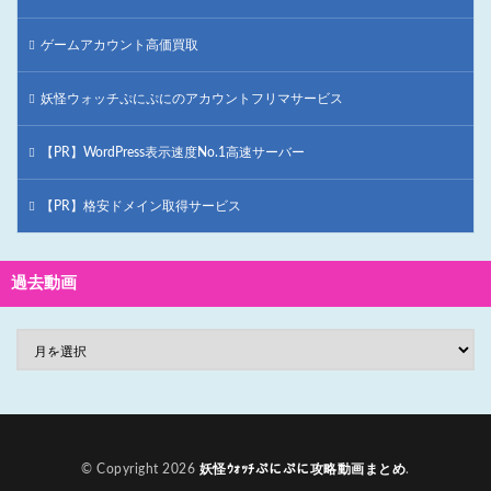
ゲームアカウント高価買取
妖怪ウォッチぷにぷにのアカウントフリマサービス
【PR】WordPress表示速度No.1高速サーバー
【PR】格安ドメイン取得サービス
過去動画
© Copyright 2026
妖怪ｳｫｯﾁぷにぷに攻略動画まとめ
.