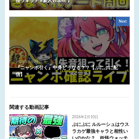
怪ウォッチ #新人vtuber 】
Next
2026年6月24日
『ニャンボ引く』中身どうなる？？【ぷにぷに配
信】
関連する動画記事
2026年2月10日
ぷにぷに ルルーシュはウス
ラカゲ最強キャラと相性い
いのかな？ 妖怪ウォッチ