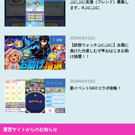
ぷにぷに友達（フレンド）募集し
ます。#ぷにぷに
2026年8月10日
攻略
【妖怪ウォッチぷにぷに】台風に
負けた分楽しむぞ🌟おはじきお助
け抽選！！
2026年8月10日
イベント
新イベントSAOコラボ攻略！
運営サイトからのお知らせ