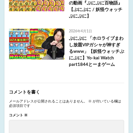
の動画『ぷにぷに百物語』
【ぷにぷに / 妖怪ウォッチ
ぷにぷに】
2026年4月1日
ぷにぷに 「ホロライブまわ
し放題VIPガシャが神すぎ
るwww」【妖怪ウォッチぷ
にぷに】Yo-kai Watch
part1844とーまゲーム
コメントを書く
メールアドレスが公開されることはありません。
※
が付いている欄は
必須項目です
コメント
※