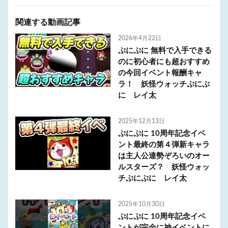
関連する動画記事
2026年4月22日
ぷにぷに 無料で入手できる
のに初心者にも超おすすめ
の今回イベント報酬キャ
ラ！ 妖怪ウォッチぷにぷ
に レイ太
2025年12月13日
ぷにぷに 10周年記念イベ
ント最終の第４弾新キャラ
は主人公達勢ぞろいのオー
ルスターズ？ 妖怪ウォッ
チぷにぷに レイ太
2025年10月30日
ぷにぷに 10周年記念イベ
ントが完全に神イベントに