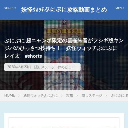
妖怪ｳｫｯﾁぷにぷに攻略動画まとめ
ぷにぷに 超ニャンボ限定の雲雀朱音がフシギ版キン
ジバのひっさつ技持ち！ 妖怪ウォッチぷにぷに
レイ太 #shorts
2026年6月23日
隠しステージ
件のビュー
HOME
妖怪ウォッチぷにぷに
攻略
隠しステージ
ぷにぷに 