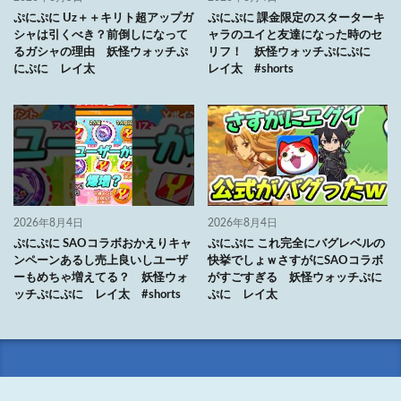
ぷにぷに Uz＋＋キリト超アップガ
ぷにぷに 課金限定のスターターキ
シャは引くべき？前倒しになって
ャラのユイと友達になった時のセ
るガシャの理由 妖怪ウォッチぷ
リフ！ 妖怪ウォッチぷにぷに
にぷに レイ太
レイ太 #shorts
2026年8月4日
2026年8月4日
ぷにぷに SAOコラボおかえりキャ
ぷにぷに これ完全にバグレベルの
ンペーンあるし売上良いしユーザ
快挙でしょｗさすがにSAOコラボ
ーもめちゃ増えてる？ 妖怪ウォ
がすごすぎる 妖怪ウォッチぷに
ッチぷにぷに レイ太 #shorts
ぷに レイ太