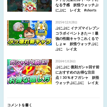
なる予感 妖怪ウォッチぷ
にぷに レイ太 #shorts
2025年12月28日
ぷにぷに イナズマイレブン
コラボイベントきたー！最
強の性能キャラこれくるで
しょｗ 妖怪ウォッチぷに
ぷに レイ太
2026年1月26日
ぷにぷに 復刻ガシャ回す前
におすすめのお得な注目
点！30％オフガシャ 妖怪
ウォッチぷにぷに レイ太
コメントを書く