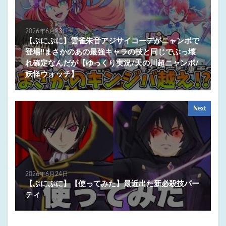
2026年6月23日
【ぷにぷに】雲雀朱音アジサイコーデがニャンボで
登場!!まさかのあの最強キャラの技と同じでぶっ壊
れ確定なんだが【ゆっくり実況/天の川超ニャンボ/
妖怪ウォッチ】
Next
2026年6月24日
【ぷにぷに】【使ってみた】最近出た新必殺技パー
ティ