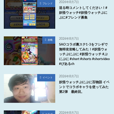
2026年8月7日
フレンド
送る時コメントしてください！#
妖怪ウォッチ#妖怪ウォッチぷに
ぷに#フレンド募集
2026年8月7日
攻略
SAOコラボ裏ステ1-3をフシギで
無特攻攻略してみた！#妖怪ウォ
ッチぷにぷに #妖怪ウォッチ #ぷ
にぷに #short #shorts #shortvideo
#ぴあるch
2026年8月7日
イベント
妖怪ウォッチぷにぷに百物語 イベ
ントでコラボキャラを使ってみた
第2弾 最終回。
2026年8月7日