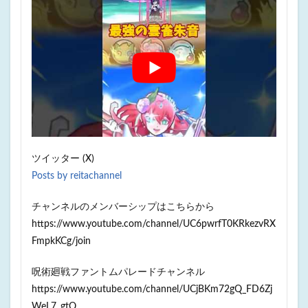
ツイッター (X)
Posts by reitachannel
チャンネルのメンバーシップはこちらから
https://www.youtube.com/channel/UC6pwrfT0KRkezvRX
FmpkKCg/join
呪術廻戦ファントムパレードチャンネル
https://www.youtube.com/channel/UCjBKm72gQ_FD6Zj
WeL7_gtQ