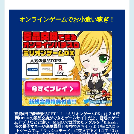
オンラインゲームでお小遣い稼ぎ！
投資0円で豪華景品GET！！「ミリオンゲームDX」は２４時
間OPENの景品交換ができるゲームサイトだよ。普通のゲー
ムアプリなどと違い、MGDXでは貯めたメダルを「Bitcash」
等の電子マネーや豪華景品と交換できちゃうよ！特にスロッ
トゲームでは「ラッシュモード」に突入すると 1回で「3万