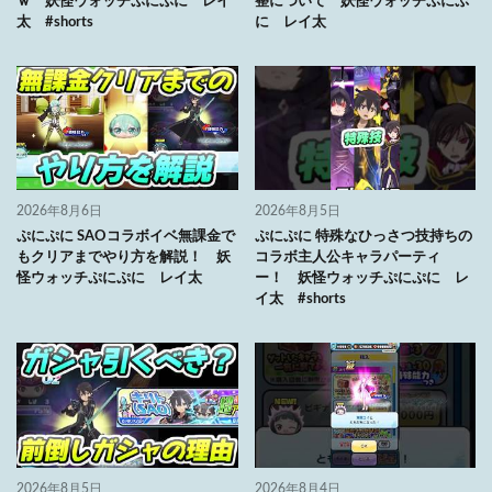
ｗ 妖怪ウォッチぷにぷに レイ
整について 妖怪ウォッチぷにぷ
太 #shorts
に レイ太
2026年8月6日
2026年8月5日
ぷにぷに SAOコラボイベ無課金で
ぷにぷに 特殊なひっさつ技持ちの
もクリアまでやり方を解説！ 妖
コラボ主人公キャラパーティ
怪ウォッチぷにぷに レイ太
ー！ 妖怪ウォッチぷにぷに レ
イ太 #shorts
2026年8月5日
2026年8月4日