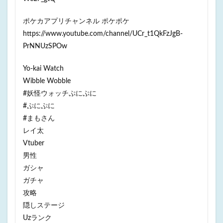
ポケカアプリチャンネル ポケポケ
https://www.youtube.com/channel/UCr_t1QkFzJgB-
PrNNUzSPOw
Yo-kai Watch
Wibble Wobble
#妖怪ウォッチぷにぷに
#ぷにぷに
#まもさん
レイ太
Vtuber
男性
ガシャ
ガチャ
攻略
隠しステージ
Uzランク